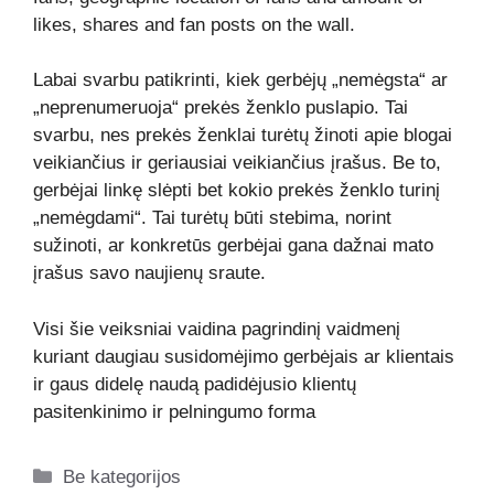
likes, shares and fan posts on the wall.
Labai svarbu patikrinti, kiek gerbėjų „nemėgsta“ ar
„neprenumeruoja“ prekės ženklo puslapio. Tai
svarbu, nes prekės ženklai turėtų žinoti apie blogai
veikiančius ir geriausiai veikiančius įrašus. Be to,
gerbėjai linkę slėpti bet kokio prekės ženklo turinį
„nemėgdami“. Tai turėtų būti stebima, norint
sužinoti, ar konkretūs gerbėjai gana dažnai mato
įrašus savo naujienų sraute.
Visi šie veiksniai vaidina pagrindinį vaidmenį
kuriant daugiau susidomėjimo gerbėjais ar klientais
ir gaus didelę naudą padidėjusio klientų
pasitenkinimo ir pelningumo forma
Kategorijos
Be kategorijos