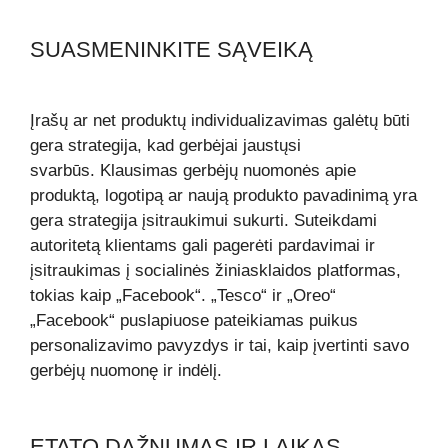
SUASMENINKITE SĄVEIKĄ
Įrašų ar net produktų individualizavimas galėtų būti
gera strategija, kad gerbėjai jaustųsi
svarbūs. Klausimas gerbėjų nuomonės apie
produktą, logotipą ar naują produkto pavadinimą yra
gera strategija įsitraukimui sukurti. Suteikdami
autoritetą klientams gali pagerėti pardavimai ir
įsitraukimas į socialinės žiniasklaidos platformas,
tokias kaip „Facebook“. „Tesco“ ir „Oreo“
„Facebook“ puslapiuose pateikiamas puikus
personalizavimo pavyzdys ir tai, kaip įvertinti savo
gerbėjų nuomonę ir indėlį.
ETATO DAŽNUMAS IR LAIKAS