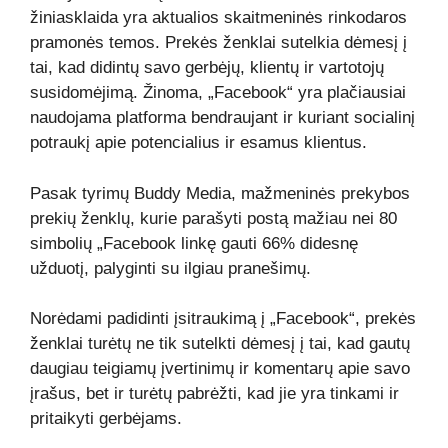
žiniasklaida yra aktualios skaitmeninės rinkodaros
pramonės temos. Prekės ženklai sutelkia dėmesį į
tai, kad didintų savo gerbėjų, klientų ir vartotojų
susidomėjimą. Žinoma, „Facebook“ yra plačiausiai
naudojama platforma bendraujant ir kuriant socialinį
potraukį apie potencialius ir esamus klientus.
Pasak
tyrimų
Buddy Media, mažmeninės prekybos
prekių ženklų, kurie parašyti postą mažiau nei 80
simbolių „Facebook linkę gauti 66% didesnę
užduotį, palyginti su ilgiau pranešimų.
Norėdami padidinti įsitraukimą į „Facebook“, prekės
ženklai turėtų ne tik sutelkti dėmesį į tai, kad gautų
daugiau teigiamų įvertinimų ir komentarų apie savo
įrašus, bet ir turėtų pabrėžti, kad jie yra tinkami ir
pritaikyti gerbėjams.