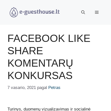
Pereiti
prie
Meniu
turinio
FACEBOOK LIKE
SHARE
KOMENTARŲ
KONKURSAS
7 vasario, 2021
pagal
Petras
Turinys, duomenų vizualizavimas ir socialinė