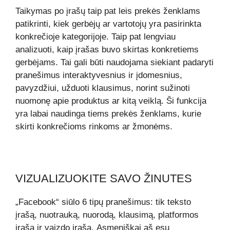
Taikymas po įrašų taip pat leis prekės ženklams
patikrinti, kiek gerbėjų ar vartotojų yra pasirinkta
konkrečioje kategorijoje. Taip pat lengviau
analizuoti, kaip įrašas buvo skirtas konkretiems
gerbėjams. Tai gali būti naudojama siekiant padaryti
pranešimus interaktyvesnius ir įdomesnius,
pavyzdžiui, užduoti klausimus, norint sužinoti
nuomonę apie produktus ar kitą veiklą. Ši funkcija
yra labai naudinga tiems prekės ženklams, kurie
skirti konkrečioms rinkoms ar žmonėms.
VIZUALIZUOKITE SAVO ŽINUTES
„Facebook“ siūlo 6 tipų pranešimus: tik teksto
įrašą, nuotrauką, nuorodą, klausimą, platformos
įrašą ir vaizdo įrašą. Asmeniškai aš esu