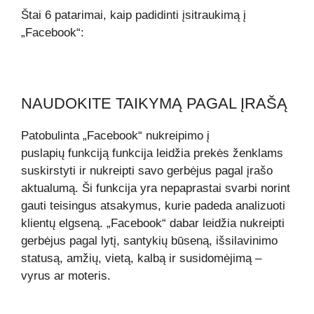
Štai 6 patarimai, kaip padidinti įsitraukimą į
„Facebook“:
NAUDOKITE TAIKYMĄ PAGAL ĮRAŠĄ
Patobulinta „Facebook“
nukreipimo į
puslapių
funkciją funkcija leidžia prekės ženklams
suskirstyti ir nukreipti savo gerbėjus pagal įrašo
aktualumą. Ši funkcija yra nepaprastai svarbi norint
gauti teisingus atsakymus, kurie padeda analizuoti
klientų elgseną. „Facebook“ dabar leidžia nukreipti
gerbėjus pagal lytį, santykių būseną, išsilavinimo
statusą, amžių, vietą, kalbą ir susidomėjimą –
vyrus ar moteris.