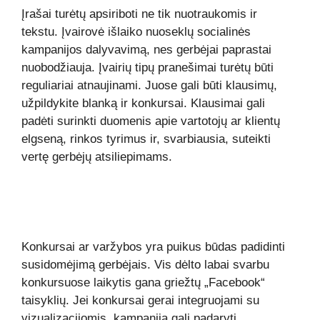
Įrašai turėtų apsiriboti ne tik nuotraukomis ir
tekstu. Įvairovė išlaiko nuoseklų socialinės
kampanijos dalyvavimą, nes gerbėjai paprastai
nuobodžiauja. Įvairių tipų pranešimai turėtų būti
reguliariai atnaujinami. Juose gali būti klausimų,
užpildykite blanką ir konkursai. Klausimai gali
padėti surinkti duomenis apie vartotojų ar klientų
elgseną, rinkos tyrimus ir, svarbiausia, suteikti
vertę gerbėjų atsiliepimams.
Konkursai ar varžybos yra puikus būdas padidinti
susidomėjimą gerbėjais. Vis dėlto labai svarbu
konkursuose laikytis gana griežtų „Facebook“
taisyklių. Jei konkursai gerai integruojami su
vizualizacijomis, kampanija gali padaryti