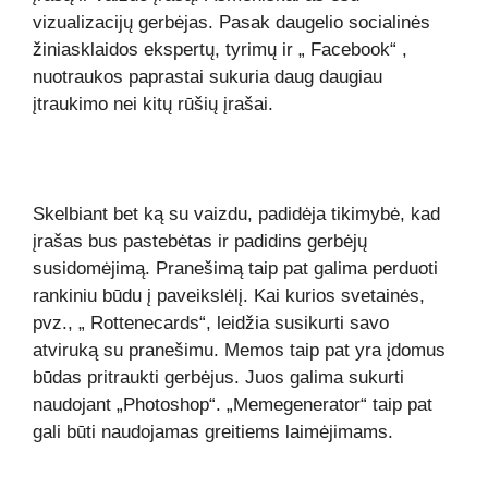
vizualizacijų gerbėjas. Pasak daugelio socialinės
žiniasklaidos ekspertų, tyrimų ir „
Facebook“
,
nuotraukos paprastai sukuria daug daugiau
įtraukimo nei kitų rūšių įrašai.
Skelbiant bet ką su vaizdu, padidėja tikimybė, kad
įrašas bus pastebėtas ir padidins gerbėjų
susidomėjimą. Pranešimą taip pat galima perduoti
rankiniu būdu į paveikslėlį. Kai kurios svetainės,
pvz., „
Rottenecards“,
leidžia susikurti savo
atviruką su pranešimu. Memos taip pat yra įdomus
būdas pritraukti gerbėjus. Juos galima sukurti
naudojant „Photoshop“.
„Memegenerator“
taip pat
gali būti naudojamas greitiems laimėjimams.