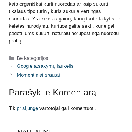
kaip organiškai kurti nuorodas ar kaip sukurti
tikslaus tipo turinį, kuris sukuria vertingas
nuorodas. Yra keletas gairių, kurių turite laikytis, ir
keletas nurodymų, kuriuos galite sekti, kurie gali
padėti jums sukurti natūralų nerūpestingą nuorodų
profilį.
Kategorijos
Be kategorijos
Google atsakymų laukelis
Momentiniai srautai
Parašykite Komentarą
Tik
prisijungę
vartotojai gali komentuoti.
NAUJAUSI