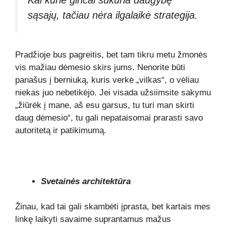
Kai kurie ginčai sukuria daugybę
sąsajų, tačiau nėra ilgalaikė strategija.
Pradžioje bus pagreitis, bet tam tikru metu žmonės
vis mažiau dėmesio skirs jums. Nenorite būti
panašus į berniuką, kuris verkė „vilkas“, o vėliau
niekas juo nebetikėjo. Jei visada užsiimsite sakymu
„žiūrėk į mane, aš esu garsus, tu turi man skirti
daug dėmesio“, tu gali nepataisomai prarasti savo
autoritetą ir patikimumą.
Svetainės architektūra
Žinau, kad tai gali skambėti įprasta, bet kartais mes
linkę laikyti savaime suprantamus mažus