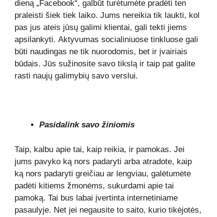
dieną „Facebook“, galbūt turėtumėte pradėti ten
praleisti šiek tiek laiko. Jums nereikia tik laukti, kol
pas jus ateis jūsų galimi klientai, gali tekti jiems
apsilankyti. Aktyvumas socialiniuose tinkluose gali
būti naudingas ne tik nuorodomis, bet ir įvairiais
būdais. Jūs sužinosite savo tikslą ir taip pat galite
rasti naujų galimybių savo verslui.
Pasidalink savo žiniomis
Taip, kalbu apie tai, kaip reikia, ir pamokas. Jei
jums pavyko ką nors padaryti arba atradote, kaip
ką nors padaryti greičiau ar lengviau, galėtumėte
padėti kitiems žmonėms, sukurdami apie tai
pamoką. Tai bus labai įvertinta internetiniame
pasaulyje. Net jei negausite to saito, kurio tikėjotės,