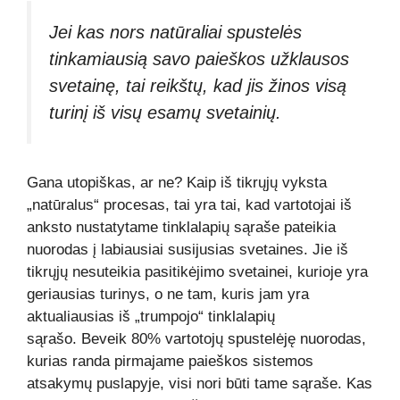
Jei kas nors natūraliai spustelės
tinkamiausią savo paieškos užklausos
svetainę, tai reikštų, kad jis žinos visą
turinį iš visų esamų svetainių.
Gana utopiškas, ar ne? Kaip iš tikrųjų vyksta
„natūralus“ procesas, tai yra tai, kad vartotojai iš
anksto nustatytame tinklalapių sąraše pateikia
nuorodas į labiausiai susijusias svetaines. Jie iš
tikrųjų nesuteikia pasitikėjimo svetainei, kurioje yra
geriausias turinys, o ne tam, kuris jam yra
aktualiausias iš „trumpojo“ tinklalapių
sąrašo. Beveik 80% vartotojų spustelėję nuorodas,
kurias randa pirmajame paieškos sistemos
atsakymų puslapyje, visi nori būti tame sąraše. Kas