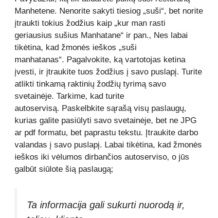
Manhetene. Nenorite sakyti tiesiog „suši“, bet norite
įtraukti tokius žodžius kaip „kur man rasti
geriausius sušius Manhatane“ ir pan., Nes labai
tikėtina, kad žmonės ieškos „suši
manhatanas“. Pagalvokite, ką vartotojas ketina
įvesti, ir įtraukite tuos žodžius į savo puslapį. Turite
atlikti tinkamą raktinių žodžių tyrimą savo
svetainėje. Tarkime, kad turite
autoservisą. Paskelbkite sąrašą visų paslaugų,
kurias galite pasiūlyti savo svetainėje, bet ne JPG
ar pdf formatu, bet paprastu tekstu. Įtraukite darbo
valandas į savo puslapį. Labai tikėtina, kad žmonės
ieškos iki vėlumos dirbančios autoserviso, o jūs
galbūt siūlote šią paslaugą;
Ta informacija gali sukurti nuorodą ir,