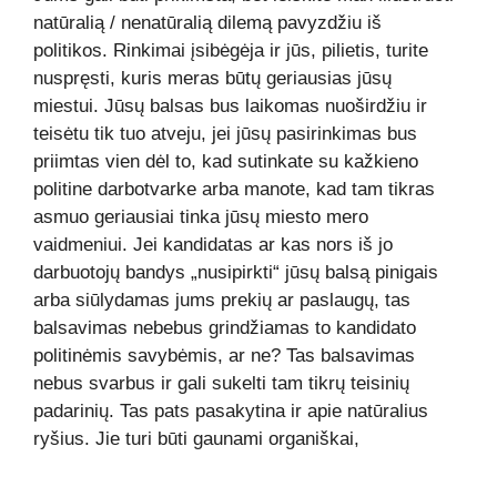
natūralią / nenatūralią dilemą pavyzdžiu iš
politikos. Rinkimai įsibėgėja ir jūs, pilietis, turite
nuspręsti, kuris meras būtų geriausias jūsų
miestui. Jūsų balsas bus laikomas nuoširdžiu ir
teisėtu tik tuo atveju, jei jūsų pasirinkimas bus
priimtas vien dėl to, kad sutinkate su kažkieno
politine darbotvarke arba manote, kad tam tikras
asmuo geriausiai tinka jūsų miesto mero
vaidmeniui. Jei kandidatas ar kas nors iš jo
darbuotojų bandys „nusipirkti“ jūsų balsą pinigais
arba siūlydamas jums prekių ar paslaugų, tas
balsavimas nebebus grindžiamas to kandidato
politinėmis savybėmis, ar ne? Tas balsavimas
nebus svarbus ir gali sukelti tam tikrų teisinių
padarinių. Tas pats pasakytina ir apie natūralius
ryšius. Jie turi būti gaunami organiškai,