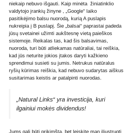
niekaip nebuvo išgauti. Kaip minėta
žiniatinklio
valdytojo įrankių žinyne
, „Google“ laiko
pasitikėjimo balsu nuorodą, kurią A puslapis
nukreipia į B puslapį. Šie „balsai“ paprastai padeda
jūsų svetainei užimti aukštesnę vietą paieškos
sistemoje. Reikalas tas, kad šis balsavimas,
nuoroda, turi būti atliekamas natūraliai, tai reiškia,
kad jūs neturite jokios įtakos daryti kažkieno
sprendimui susieti su jumis. Netrukus natūralus
ryšių kūrimas reiškia, kad nebuvo sudarytas aiškus
susitarimas keistis ar patalpinti nuorodas.
„Natural Links“ yra investicija, kuri
ilgainiui mokės dividendus!
Jums gali būti prikimšta, bet leiskite man iliustruoti