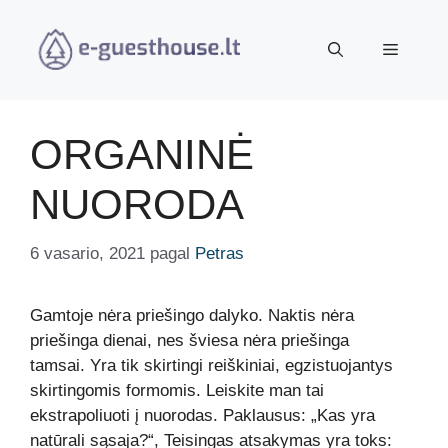
Pereiti
prie
Meniu
turinio
ORGANINĖ
NUORODA
6 vasario, 2021
pagal
Petras
Gamtoje nėra priešingo dalyko. Naktis nėra
priešinga dienai, nes šviesa nėra priešinga
tamsai. Yra tik skirtingi reiškiniai, egzistuojantys
skirtingomis formomis. Leiskite man tai
ekstrapoliuoti į nuorodas. Paklausus: „Kas yra
natūrali sąsaja?“, Teisingas atsakymas yra toks: