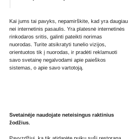
Kai jums tai pavyks, nepamirškite, kad yra daugiau
nei internetinis pasaulis. Yra platesnė internetinės
rinkodaros sritis, galinti pateikti norimas
nuorodas. Turite atsikratyti tunelio vizijos,
orientuotos tik į nuorodas, ir pradėti reklamuoti
savo svetainę negalvodami apie paieškos
sistemas, o apie savo vartotoją.
Svetainėje naudojate neteisingus raktinius
žodžius.
Pavyzdžiui, ką tik atidarėte puikų suši restoraną