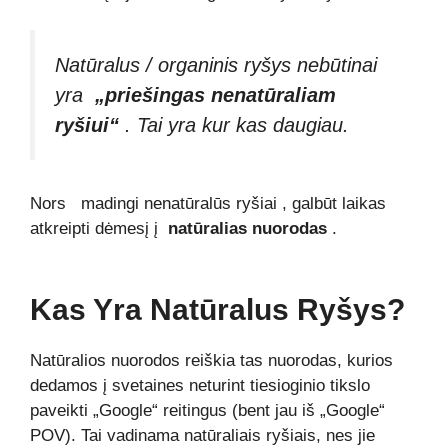
Natūralus / organinis ryšys nebūtinai
yra
„priešingas nenatūraliam
ryšiui“
. Tai yra kur kas daugiau.
Nors madingi
nenatūralūs ryšiai
, galbūt laikas
atkreipti dėmesį į
natūralias nuorodas
.
Kas Yra Natūralus Ryšys?
Natūralios nuorodos reiškia tas nuorodas, kurios
dedamos į svetaines neturint tiesioginio tikslo
paveikti „Google“ reitingus (bent jau iš „Google“
POV). Tai vadinama natūraliais ryšiais, nes jie