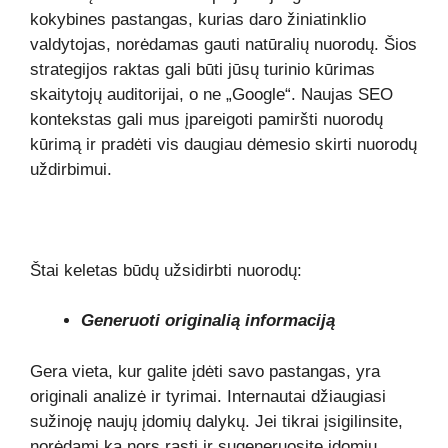
kokybines pastangas, kurias daro žiniatinklio
valdytojas, norėdamas gauti natūralių nuorodų. Šios
strategijos raktas gali būti jūsų turinio kūrimas
skaitytojų auditorijai, o ne „Google“. Naujas SEO
kontekstas gali mus įpareigoti pamiršti nuorodų
kūrimą ir pradėti vis daugiau dėmesio skirti nuorodų
uždirbimui.
Štai keletas būdų užsidirbti nuorodų:
Generuoti originalią informaciją
Gera vieta, kur galite įdėti savo pastangas, yra
originali analizė ir tyrimai. Internautai džiaugiasi
sužinoję naujų įdomių dalykų. Jei tikrai įsigilinsite,
norėdami ką nors rasti ir sugeneruosite įdomių