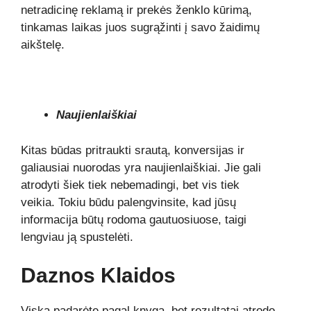
netradicinę reklamą ir prekės ženklo kūrimą,
tinkamas laikas juos sugrąžinti į savo žaidimų
aikštelę.
Naujienlaiškiai
Kitas būdas pritraukti srautą, konversijas ir
galiausiai nuorodas yra naujienlaiškiai. Jie gali
atrodyti šiek tiek nebemadingi, bet vis tiek
veikia. Tokiu būdu palengvinsite, kad jūsų
informacija būtų rodoma gautuosiuose, taigi
lengviau ją spustelėti.
Daznos Klaidos
Viską padarėte pagal knygą, bet rezultatai atrodo