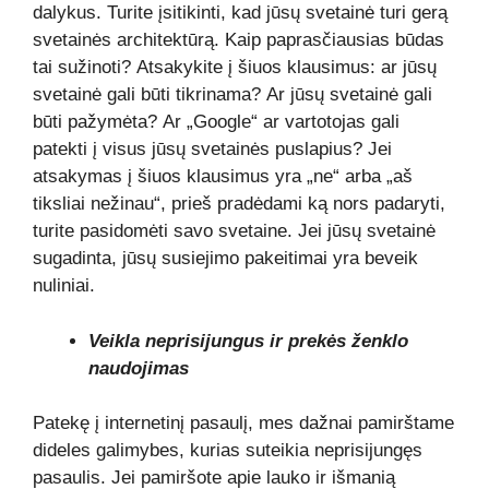
dalykus. Turite įsitikinti, kad jūsų svetainė turi gerą
svetainės architektūrą. Kaip paprasčiausias būdas
tai sužinoti? Atsakykite į šiuos klausimus: ar jūsų
svetainė gali būti tikrinama? Ar jūsų svetainė gali
būti pažymėta? Ar „Google“ ar vartotojas gali
patekti į visus jūsų svetainės puslapius? Jei
atsakymas į šiuos klausimus yra „ne“ arba „aš
tiksliai nežinau“, prieš pradėdami ką nors padaryti,
turite pasidomėti savo svetaine. Jei jūsų svetainė
sugadinta, jūsų susiejimo pakeitimai yra beveik
nuliniai.
Veikla neprisijungus ir prekės ženklo
naudojimas
Patekę į internetinį pasaulį, mes dažnai pamirštame
dideles galimybes, kurias suteikia neprisijungęs
pasaulis. Jei pamiršote apie lauko ir išmanią