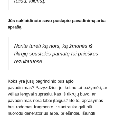
toliau, klientą.
Jūs suklaidinote savo puslapio pavadinimą arba
aprašą
Norite turėti ką nors, ką žmonės iš
tikrųjų spustelės pamatę tai paieškos
rezultatuose.
Koks yra jūsų pagrindinio puslapio
pavadinimas? Pavyzdžiui, jei ketinu tai pažymėti, ar
vėliau lengvai suprasiu, kas iš tikrųjų buvo, ar
pavadinimas nėra labai įtaigus? Be to, aprašymas
bus rodomas fragmente ir santrauka gali būti
nuorodų generatorius arba, priešingai, išjungti