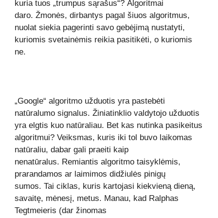
kuria tuos „trumpus sąrašus“? Algoritmai
daro. Žmonės, dirbantys pagal šiuos algoritmus,
nuolat siekia pagerinti savo gebėjimą nustatyti,
kuriomis svetainėmis reikia pasitikėti, o kuriomis
ne.
„Google“ algoritmo užduotis yra pastebėti
natūralumo signalus. Žiniatinklio valdytojo užduotis
yra elgtis kuo natūraliau. Bet kas nutinka pasikeitus
algoritmui? Veiksmas, kuris iki tol buvo laikomas
natūraliu, dabar gali praeiti kaip
nenatūralus. Remiantis algoritmo taisyklėmis,
prarandamos ar laimimos didžiulės pinigų
sumos. Tai ciklas, kuris kartojasi kiekvieną dieną,
savaitę, mėnesį, metus. Manau, kad Ralphas
Tegtmeieris (dar žinomas