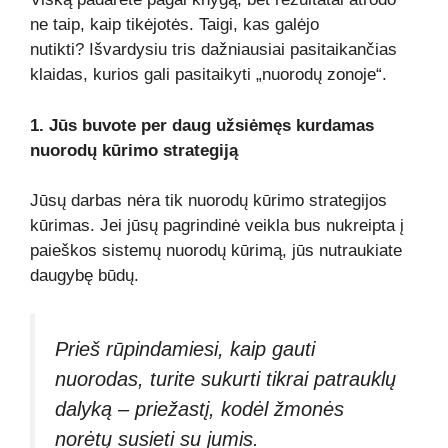
ne taip, kaip tikėjotės. Taigi, kas galėjo
nutikti? Išvardysiu tris dažniausiai pasitaikančias
klaidas, kurios gali pasitaikyti „nuorodų zonoje“.
1. Jūs buvote per daug užsiėmęs kurdamas
nuorodų kūrimo strategiją
Jūsų darbas nėra tik nuorodų kūrimo strategijos
kūrimas. Jei jūsų pagrindinė veikla bus nukreipta į
paieškos sistemų nuorodų kūrimą, jūs nutraukiate
daugybę būdų.
Prieš rūpindamiesi, kaip gauti
nuorodas, turite sukurti tikrai patrauklų
dalyką – priežastį, kodėl žmonės
norėtų susieti su jumis.