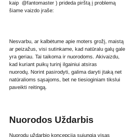
kaip
@fantomaster
) prideda pirštą į problemą
šiame vaizdo įraše:
Nesvarbu, ar kalbėtume apie moters grožį, maistą
ar peizažus, visi sutinkame, kad natūralu galų gale
yra geriau. Tai taikoma ir nuorodoms. Akivaizdu,
kad kuriant puikų turinį ilgainiui atsiras
nuorodų. Norint pasirodyti, galima daryti įtaką net
natūralioms sąsajoms, bet ne tiesioginiam tikslui
paveikti reitingą.
Nuorodos Uždarbis
Nuorodų uždarbio koncepcija sujungia visas