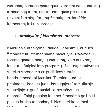
Natūralių nuorodų galite gauti kurdami ne tik aktualų
ir naudingą turinį, bet ir turintį galią pritraukti
tinklaraštininkų, forumų žmonių, tinklaraščio
komentarų ir kt. Nuorodas.
Atsakykite į klausimus internete
Kalbu apie atsakymą į daugelį klausimų, kuriuos
žmonės turi internetiniame pasaulyje. Pavyzdžiui,
forume galite atsakyti į klausimą, kaip atsikratyti
kai kurių šnipinėjimo programų. Jei jūsų atsakymas
suteiks sprendimo ar pridėtinės vertės,
bendruomenė tai įvertins. Tikėtina, kad jie
prisimena, kad jūs juos „išsaugojote“ tam tikroje
situacijoje ir greičiausiai jie perrašys jus
nuoroda. Taigi pagalba kitiems žmonėms gali būti
puikus būdas tai padaryti. Nesitikėkite laimėti