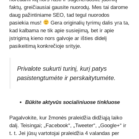
faktų, greičiausiai gausite nuorodų. Mes tai darome
daug pažintiniame SEO, tad tegul nuorodos
pasiekia mus!
Gera originalių tyrimų dalis yra ta,
kad kalbama ne tik apie susiejimą, bet ir apie
įstrigimą kieno nors galvoje ar išties didelį
pasikeitimą konkrečioje srityje.
Privalote sukurti turinį, kurį patys
pasistengtumėte ir perskaitytumėte.
Būkite aktyvūs socialiniuose tinkluose
Pagalvokite, kur žmonės praleidžia didžiąją laiko
dalį. Teisingai; „Facebook“, „Tweeter“, „Google+“ ir
t. t. Jei jūsų vartotojai praleidžia 4 valandas per