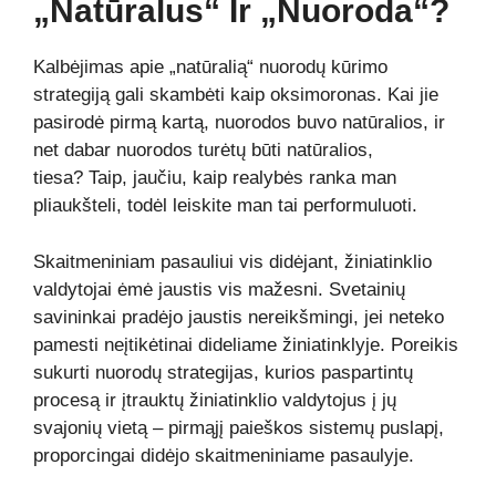
„Natūralus“ Ir „Nuoroda“?
Kalbėjimas apie „natūralią“ nuorodų kūrimo
strategiją gali skambėti kaip oksimoronas. Kai jie
pasirodė pirmą kartą, nuorodos buvo natūralios, ir
net dabar nuorodos turėtų būti natūralios,
tiesa? Taip, jaučiu, kaip realybės ranka man
pliaukšteli, todėl leiskite man tai performuluoti.
Skaitmeniniam pasauliui vis didėjant, žiniatinklio
valdytojai ėmė jaustis vis mažesni. Svetainių
savininkai pradėjo jaustis nereikšmingi, jei neteko
pamesti neįtikėtinai dideliame žiniatinklyje. Poreikis
sukurti nuorodų strategijas, kurios paspartintų
procesą ir įtrauktų žiniatinklio valdytojus į jų
svajonių vietą – pirmąjį paieškos sistemų puslapį,
proporcingai didėjo skaitmeniniame pasaulyje.