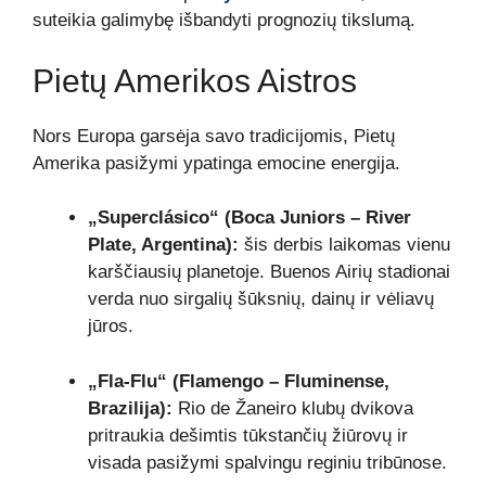
suteikia galimybę išbandyti prognozių tikslumą.
Pietų Amerikos Aistros
Nors Europa garsėja savo tradicijomis, Pietų
Amerika pasižymi ypatinga emocine energija.
„Superclásico“ (Boca Juniors – River
Plate, Argentina):
šis derbis laikomas vienu
karščiausių planetoje. Buenos Airių stadionai
verda nuo sirgalių šūksnių, dainų ir vėliavų
jūros.
„Fla-Flu“ (Flamengo – Fluminense,
Brazilija):
Rio de Žaneiro klubų dvikova
pritraukia dešimtis tūkstančių žiūrovų ir
visada pasižymi spalvingu reginiu tribūnose.