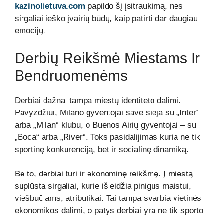
kazinolietuva.com
papildo šį įsitraukimą, nes
sirgaliai ieško įvairių būdų, kaip patirti dar daugiau
emocijų.
Derbių Reikšmė Miestams Ir
Bendruomenėms
Derbiai dažnai tampa miestų identiteto dalimi.
Pavyzdžiui, Milano gyventojai save sieja su „Inter“
arba „Milan“ klubu, o Buenos Airių gyventojai – su
„Boca“ arba „River“. Toks pasidalijimas kuria ne tik
sportinę konkurenciją, bet ir socialinę dinamiką.
Be to, derbiai turi ir ekonominę reikšmę. Į miestą
suplūsta sirgaliai, kurie išleidžia pinigus maistui,
viešbučiams, atributikai. Tai tampa svarbia vietinės
ekonomikos dalimi, o patys derbiai yra ne tik sporto