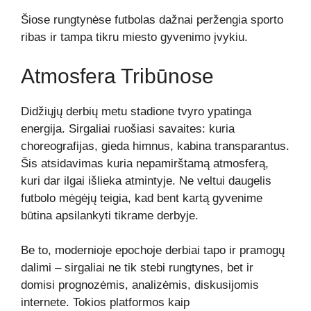
Šiose rungtynėse futbolas dažnai peržengia sporto
ribas ir tampa tikru miesto gyvenimo įvykiu.
Atmosfera Tribūnose
Didžiųjų derbių metu stadione tvyro ypatinga
energija. Sirgaliai ruošiasi savaites: kuria
choreografijas, gieda himnus, kabina transparantus.
Šis atsidavimas kuria nepamirštamą atmosferą,
kuri dar ilgai išlieka atmintyje. Ne veltui daugelis
futbolo mėgėjų teigia, kad bent kartą gyvenime
būtina apsilankyti tikrame derbyje.
Be to, modernioje epochoje derbiai tapo ir pramogų
dalimi – sirgaliai ne tik stebi rungtynes, bet ir
domisi prognozėmis, analizėmis, diskusijomis
internete. Tokios platformos kaip