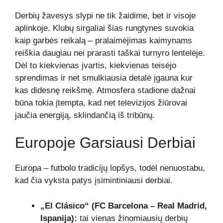
Derbių žavesys slypi ne tik žaidime, bet ir visoje
aplinkoje. Klubų sirgaliai šias rungtynes suvokia
kaip garbės reikalą – pralaimėjimas kaimynams
reiškia daugiau nei prarasti taškai turnyro lentelėje.
Dėl to kiekvienas įvartis, kiekvienas teisėjo
sprendimas ir net smulkiausia detalė įgauna kur
kas didesnę reikšmę. Atmosfera stadione dažnai
būna tokia įtempta, kad net televizijos žiūrovai
jaučia energiją, sklindančią iš tribūnų.
Europoje Garsiausi Derbiai
Europa – futbolo tradicijų lopšys, todėl nenuostabu,
kad čia vyksta patys įsimintiniausi derbiai.
„El Clásico“ (FC Barcelona – Real Madrid,
Ispanija):
tai vienas žinomiausių derbių