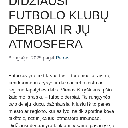
DIDŽIAUSI
FUTBOLO KLUBŲ
DERBIAI IR JŲ
ATMOSFERA
3 rugsėjo, 2025
pagal
Petras
Futbolas yra ne tik sportas – tai emocija, aistra,
bendruomenės ryšys ir dažnai net miesto ar
regiono tapatybės dalis. Vienos iš ryškiausių šio
žaidimo išraiškų – futbolo derbiai. Tai rungtynės
tarp dviejų klubų, dažniausiai kilusių iš to paties
miesto ar regiono, kurias lydi ne tik sportinė kova
aikštėje, bet ir įkaitusi atmosfera tribūnose.
Didžiausi derbiai yra laukiami visame pasaulyje, o