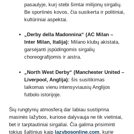
pasaulyje, kurį stebi šimtai milijonų sirgalių.
Be sportinės kovos, čia susikerta ir politiniai,
kultūriniai aspektai.
„Derby della Madonnina“ (AC Milan –
Inter Milan, Italija):
Milano klubų akistata,
garsėjanti įspūdingomis sirgalių
choreografijomis ir aistra.
„North West Derby“ (Manchester United –
Liverpool, Anglija):
šis susitikimas
laikomas vienu intensyviausių Anglijos
futbolo istorijoje.
Šių rungtynių atmosferą dar labiau sustiprina
masinės lažybos, kuriose dalyvauja ne tik vietiniai,
bet ir tarptautiniai sirgaliai. Čia galima prisiminti
tokius šaltinius kaip
lazybosonline.com
, kurie