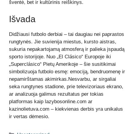
šventė, bet ir kultūrinis reiškinys.
Išvada
Didžiausi futbolo derbiai – tai daugiau nei paprastos
rungtynės. Jie suvienija miestus, kursto aistras,
sukuria nepakartojamą atmosferą ir palieka įspaudą
sporto istorijoje. Nuo „El Clásico“ Europoje iki
„Superclásico“ Pietų Amerikoje – šie susitikimai
simbolizuoja futbolo esmę: emociją, bendruomenę ir
nepamirštamas akimirkas.Nesvarbu, ar sirgaliai
seka rungtynes stadione, prie televizoriaus ekrano,
ar analizuoja galimus rezultatus per tokias
platformas kaip lazybosonline.com ar
kazinolietuva.com – kiekvienas derbis yra unikalus
ir vertas dėmesio.
Kategorijos