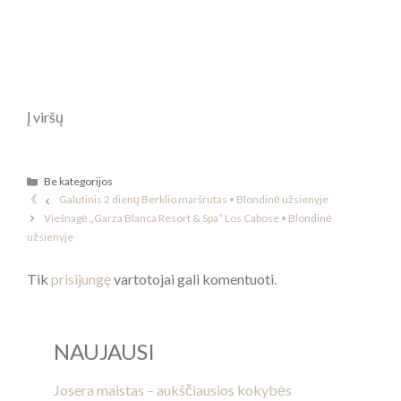
Į viršų
Kategorijos
Be kategorijos
Galutinis 2 dienų Berklio maršrutas • Blondinė užsienyje
Viešnagė „Garza Blanca Resort & Spa“ Los Cabose • Blondinė
užsienyje
Tik
prisijungę
vartotojai gali komentuoti.
NAUJAUSI
Josera maistas – aukščiausios kokybės