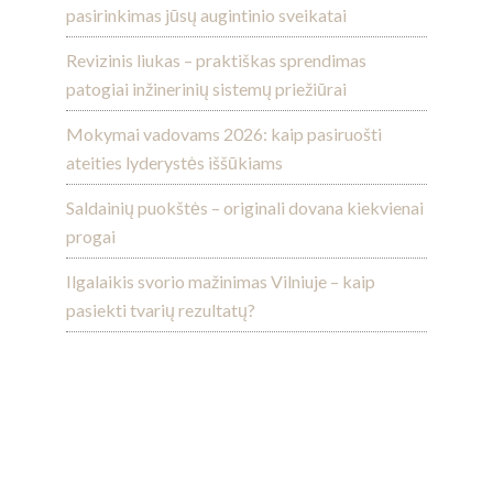
pasirinkimas jūsų augintinio sveikatai
Revizinis liukas – praktiškas sprendimas
patogiai inžinerinių sistemų priežiūrai
Mokymai vadovams 2026: kaip pasiruošti
ateities lyderystės iššūkiams
Saldainių puokštės – originali dovana kiekvienai
progai
Ilgalaikis svorio mažinimas Vilniuje – kaip
pasiekti tvarių rezultatų?