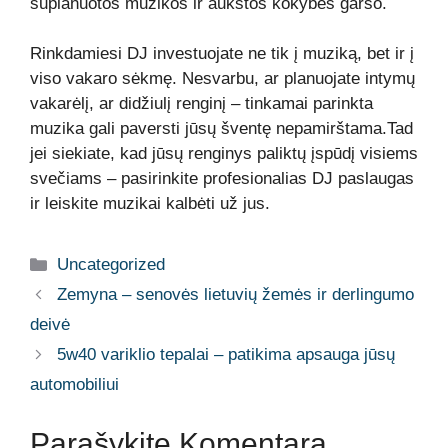
suplanuotos muzikos ir aukštos kokybės garso.
Rinkdamiesi DJ investuojate ne tik į muziką, bet ir į
viso vakaro sėkmę. Nesvarbu, ar planuojate intymų
vakarėlį, ar didžiulį renginį – tinkamai parinkta
muzika gali paversti jūsų šventę nepamirštama.Tad
jei siekiate, kad jūsų renginys paliktų įspūdį visiems
svečiams – pasirinkite profesionalias DJ paslaugas
ir leiskite muzikai kalbėti už jus.
Kategorijos
Uncategorized
Zemyna – senovės lietuvių žemės ir derlingumo
deivė
5w40 variklio tepalai – patikima apsauga jūsų
automobiliui
Parašykite Komentarą