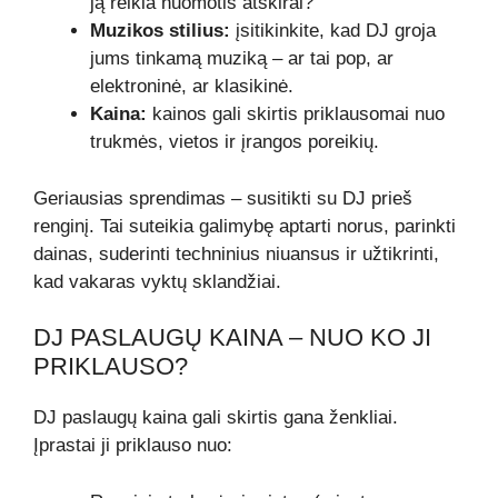
ją reikia nuomotis atskirai?
Muzikos stilius:
įsitikinkite, kad DJ groja
jums tinkamą muziką – ar tai pop, ar
elektroninė, ar klasikinė.
Kaina:
kainos gali skirtis priklausomai nuo
trukmės, vietos ir įrangos poreikių.
Geriausias sprendimas – susitikti su DJ prieš
renginį. Tai suteikia galimybę aptarti norus, parinkti
dainas, suderinti techninius niuansus ir užtikrinti,
kad vakaras vyktų sklandžiai.
DJ PASLAUGŲ KAINA – NUO KO JI
PRIKLAUSO?
DJ paslaugų kaina gali skirtis gana ženkliai.
Įprastai ji priklauso nuo: