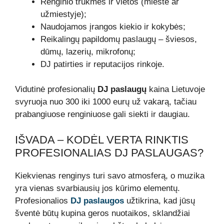
Renginio trukmės ir vietos (mieste ar
užmiestyje);
Naudojamos įrangos kiekio ir kokybės;
Reikalingų papildomų paslaugų – šviesos,
dūmų, lazerių, mikrofonų;
DJ patirties ir reputacijos rinkoje.
Vidutinė profesionalių
DJ paslaugų
kaina Lietuvoje
svyruoja nuo 300 iki 1000 eurų už vakarą, tačiau
prabangiuose renginiuose gali siekti ir daugiau.
IŠVADA – KODĖL VERTA RINKTIS
PROFESIONALIAS DJ PASLAUGAS?
Kiekvienas renginys turi savo atmosferą, o muzika
yra vienas svarbiausių jos kūrimo elementų.
Profesionalios
DJ paslaugos
užtikrina, kad jūsų
šventė būtų kupina geros nuotaikos, sklandžiai