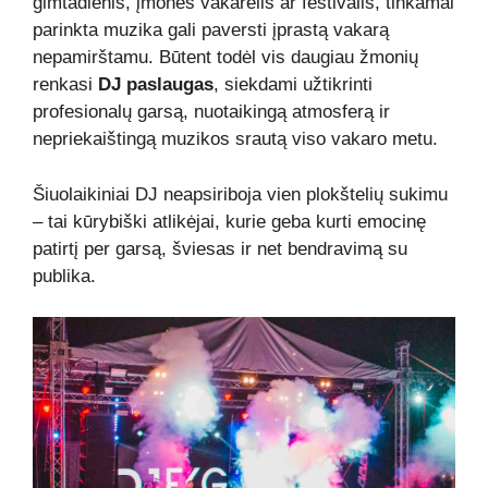
gimtadienis, įmonės vakarėlis ar festivalis, tinkamai
parinkta muzika gali paversti įprastą vakarą
nepamirštamu. Būtent todėl vis daugiau žmonių
renkasi
DJ paslaugas
, siekdami užtikrinti
profesionalų garsą, nuotaikingą atmosferą ir
nepriekaištingą muzikos srautą viso vakaro metu.
Šiuolaikiniai DJ neapsiriboja vien plokštelių sukimu
– tai kūrybiški atlikėjai, kurie geba kurti emocinę
patirtį per garsą, šviesas ir net bendravimą su
publika.