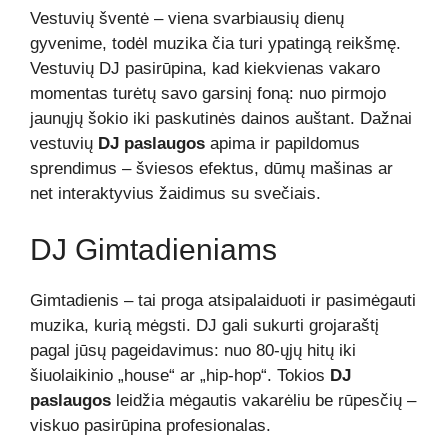
Vestuvių šventė – viena svarbiausių dienų
gyvenime, todėl muzika čia turi ypatingą reikšmę.
Vestuvių DJ pasirūpina, kad kiekvienas vakaro
momentas turėtų savo garsinį foną: nuo pirmojo
jaunųjų šokio iki paskutinės dainos auštant. Dažnai
vestuvių
DJ paslaugos
apima ir papildomus
sprendimus – šviesos efektus, dūmų mašinas ar
net interaktyvius žaidimus su svečiais.
DJ Gimtadieniams
Gimtadienis – tai proga atsipalaiduoti ir pasimėgauti
muzika, kurią mėgsti. DJ gali sukurti grojaraštį
pagal jūsų pageidavimus: nuo 80-ųjų hitų iki
šiuolaikinio „house“ ar „hip-hop“. Tokios
DJ
paslaugos
leidžia mėgautis vakarėliu be rūpesčių –
viskuo pasirūpina profesionalas.