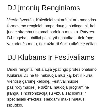
DJ Įmonių Renginiams
Verslo šventės, Kalėdiniai vakarėliai ar komandos
formavimo renginiai tampa daug įspūdingesni, kai
juose skamba tinkamai parinkta muzika. Patyręs
DJ sugeba subtiliai palaikyti nuotaiką – tiek fone
vakarienės metu, tiek užkurti šokių aikštelę vėliau.
DJ Klubams Ir Festivaliams
Dideli renginiai reikalauja ypatingo profesionalumo.
Klubiniai DJ ne tik miksuoja muziką, bet ir kuria
vientisą garsinę kelionę. Festivaliniuose
pasirodymuose jie dažnai naudoja programinę
įrangą, sinchronizaciją su vizualizacijomis ir
specialiais efektais, siekdami maksimalaus
įspūdžio.