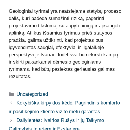
Geologiniai tyrimai yra neatsiejama statybų proceso
dalis, kuri padeda sumažinti riziką, pagerinti
projektavimo tikslumą, sutaupyti pinigų ir apsaugoti
aplinką. Atlikus išsamius tyrimus prieš statybos
pradžią, galima užtikrinti, kad projektas bus
įgyvendintas saugiai, efektyviai ir ilgalaikėje
perspektyvoje tvariai. Todėl svarbu nekirsti kampų
ir skirti pakankamai dėmesio geologiniams
tyrimams, kad būtų pasiektas geriausias galimas
rezultatas.
Kategorijos
Uncategorized
Kokybiška kirpyklos kėdė: Pagrindinis komforto
ir pasitikėjimo kliento vizito metu garantas
Dailylentės: Įvairios Rūšys ir jų Taikymo
Galimybės Interjere ir Eksterjere