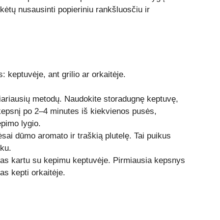
ėtų nusausinti popieriniu rankšluosčiu ir
: keptuvėje, ant grilio ar orkaitėje.
liariausių metodų. Naudokite storadugnę keptuvę,
e kepsnį po 2–4 minutes iš kiekvienos pusės,
pimo lygio.
ėsai dūmo aromato ir traškią plutelę. Tai puikus
iku.
s kartu su kepimu keptuvėje. Pirmiausia kepsnys
s kepti orkaitėje.