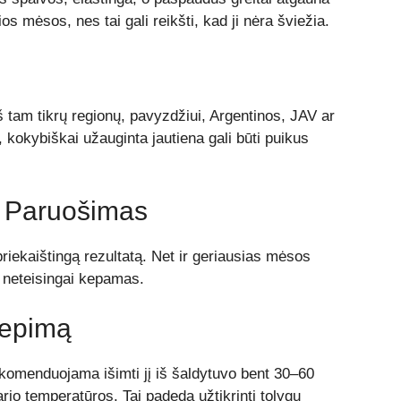
s mėsos, nes tai gali reikšti, kad ji nėra šviežia.
š tam tikrų regionų, pavyzdžiui, Argentinos, JAV ar
, kokybiškai užauginta jautiena gali būti puikus
o Paruošimas
iekaištingą rezultatą. Net ir geriausias mėsos
s neteisingai kepamas.
Kepimą
ekomenduojama išimti jį iš šaldytuvo bent 30–60
io temperatūros. Tai padeda užtikrinti tolygų