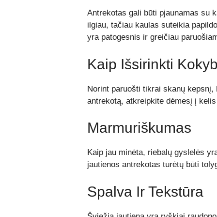
Antrekotas gali būti pjaunamas su 
ilgiau, tačiau kaulas suteikia papil
yra patogesnis ir greičiau paruošiam
Kaip Išsirinkti Koky
Norint paruošti tikrai skanų kepsnį,
antrekotą, atkreipkite dėmesį į keli
Marmuriškumas
Kaip jau minėta, riebalų gyslelės y
jautienos antrekotas turėtų būti toly
Spalva Ir Tekstūra
Šviežia jautiena yra ryškiai raudon