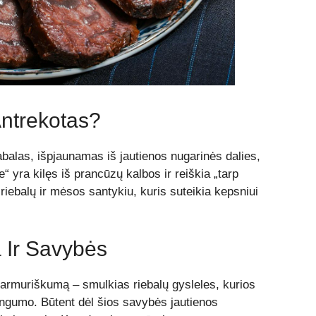
Antrekotas?
balas, išpjaunamas iš jautienos nugarinės dalies,
“ yra kilęs iš prancūzų kalbos ir reiškia „tarp
 riebalų ir mėsos santykiu, kuris suteikia kepsniui
a Ir Savybės
marmuriškumą – smulkias riebalų gysleles, kurios
tingumo. Būtent dėl šios savybės jautienos