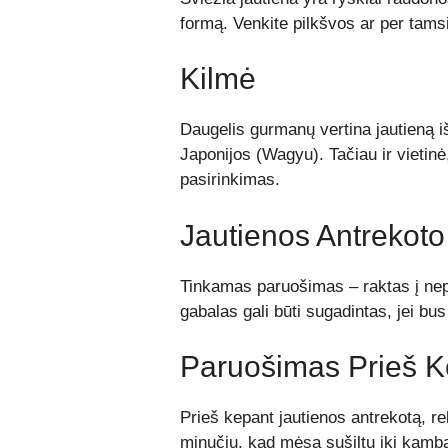
formą. Venkite pilkšvos ar per tamsio
Kilmė
Daugelis gurmanų vertina jautieną i
Japonijos (Wagyu). Tačiau ir vietinė
pasirinkimas.
Jautienos Antrekot
Tinkamas paruošimas – raktas į nepr
gabalas gali būti sugadintas, jei bu
Paruošimas Prieš 
Prieš kepant jautienos antrekotą, r
minučių, kad mėsa sušiltų iki kambar