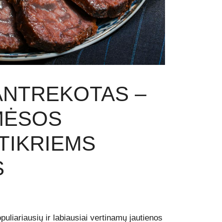
ANTREKOTAS –
 MĖSOS
TIKRIEMS
S
puliariausių ir labiausiai vertinamų jautienos