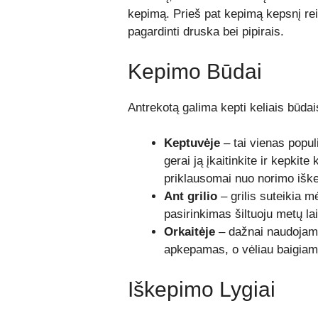
kepimą. Prieš pat kepimą kepsnį reik
pagardinti druska bei pipirais.
Kepimo Būdai
Antrekotą galima kepti keliais būdais
Keptuvėje
– tai vienas popu
gerai ją įkaitinkite ir kepkit
priklausomai nuo norimo iške
Ant grilio
– grilis suteikia m
pasirinkimas šiltuoju metų la
Orkaitėje
– dažnai naudojama
apkepamas, o vėliau baigiama
Iškepimo Lygiai