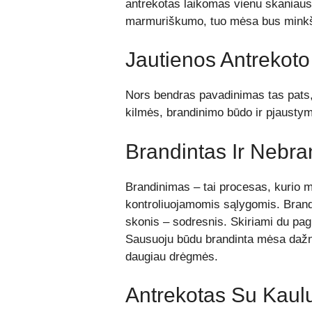
antrekotas laikomas vienu skaniaus
marmuriškumo, tuo mėsa bus minkš
Jautienos Antrekot
Nors bendras pavadinimas tas pats, 
kilmės, brandinimo būdo ir pjausty
Brandintas Ir Nebra
Brandinimas – tai procesas, kurio m
kontroliuojamomis sąlygomis. Brand
skonis – sodresnis. Skiriami du pagri
Sausuoju būdu brandinta mėsa dažnia
daugiau drėgmės.
Antrekotas Su Kaulu