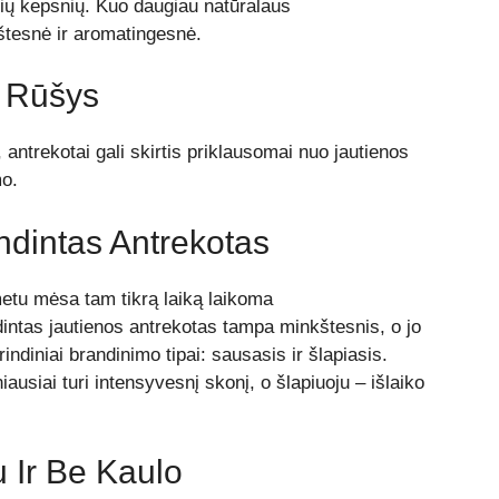
ių kepsnių. Kuo daugiau natūralaus
tesnė ir aromatingesnė.
o Rūšys
antrekotai gali skirtis priklausomai nuo jautienos
mo.
ndintas Antrekotas
etu mėsa tam tikrą laiką laikoma
intas jautienos antrekotas tampa minkštesnis, o jo
ndiniai brandinimo tipai: sausasis ir šlapiasis.
usiai turi intensyvesnį skonį, o šlapiuoju – išlaiko
 Ir Be Kaulo