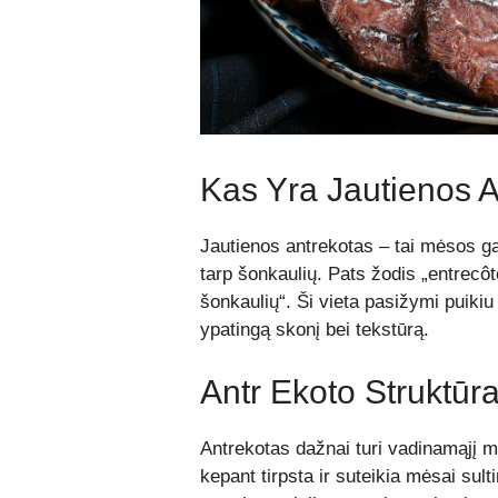
Kas Yra Jautienos 
Jautienos antrekotas – tai mėsos ga
tarp šonkaulių. Pats žodis „entrecôte
šonkaulių“. Ši vieta pasižymi puikiu
ypatingą skonį bei tekstūrą.
Antr Ekoto Struktūr
Antrekotas dažnai turi vadinamąjį 
kepant tirpsta ir suteikia mėsai sul