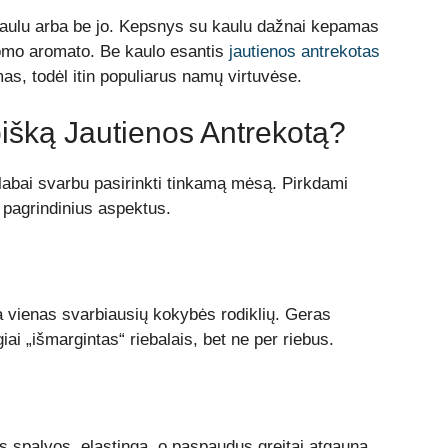
kaulu arba be jo. Kepsnys su kaulu dažnai kepamas
domo aromato. Be kaulo esantis
jautienos antrekotas
as, todėl itin populiarus namų virtuvėse.
bišką Jautienos Antrekotą?
 labai svarbu pasirinkti tinkamą mėsą. Pirkdami
s pagrindinius aspektus.
ra vienas svarbiausių kokybės rodiklių. Geras
giai „išmargintas“ riebalais, bet ne per riebus.
os spalvos, elastinga, o paspaudus greitai atgauna