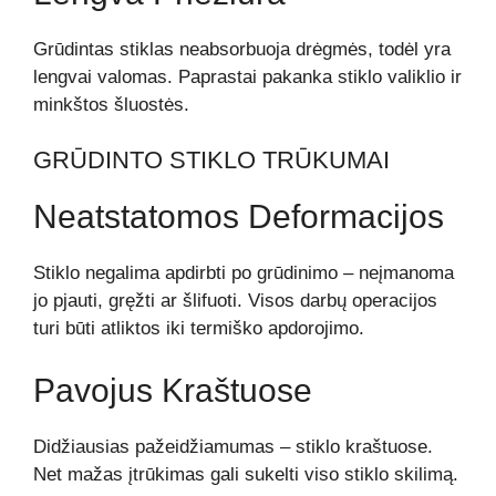
Grūdintas stiklas neabsorbuoja drėgmės, todėl yra
lengvai valomas. Paprastai pakanka stiklo valiklio ir
minkštos šluostės.
GRŪDINTO STIKLO TRŪKUMAI
Neatstatomos Deformacijos
Stiklo negalima apdirbti po grūdinimo – neįmanoma
jo pjauti, gręžti ar šlifuoti. Visos darbų operacijos
turi būti atliktos iki termiško apdorojimo.
Pavojus Kraštuose
Didžiausias pažeidžiamumas – stiklo kraštuose.
Net mažas įtrūkimas gali sukelti viso stiklo skilimą.