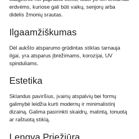
erdvėms, kuriose gali būti vaikų, senjorų arba
didelis žmonių srautas.
Ilgaamžiškumas
Dėl aukšto atsparumo grūdintas stiklas tarnauja
ilgai, yra atsparus įbrėžimams, korozijai, UV
spinduliams.
Estetika
Sklandus paviršius, įvairių atspalvių bei formų
galimybė leidžia kurti modernų ir minimalistinį
dizainą. Galima pasirinkti skaidrų, matintą, tonuotą
ar raštuotą stiklą.
Lengva Priežiūra