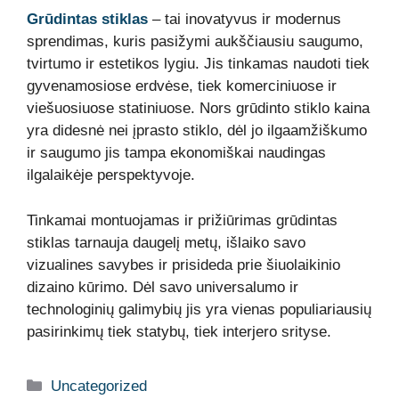
Grūdintas stiklas
– tai inovatyvus ir modernus
sprendimas, kuris pasižymi aukščiausiu saugumo,
tvirtumo ir estetikos lygiu. Jis tinkamas naudoti tiek
gyvenamosiose erdvėse, tiek komerciniuose ir
viešuosiuose statiniuose. Nors grūdinto stiklo kaina
yra didesnė nei įprasto stiklo, dėl jo ilgaamžiškumo
ir saugumo jis tampa ekonomiškai naudingas
ilgalaikėje perspektyvoje.
Tinkamai montuojamas ir prižiūrimas grūdintas
stiklas tarnauja daugelį metų, išlaiko savo
vizualines savybes ir prisideda prie šiuolaikinio
dizaino kūrimo. Dėl savo universalumo ir
technologinių galimybių jis yra vienas populiariausių
pasirinkimų tiek statybų, tiek interjero srityse.
Kategorijos
Uncategorized