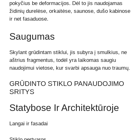
pokyčius be deformacijos. Dėl to jis naudojamas
židinių durelėse, orkaitėse, saunose, dušo kabinose
ir net fasaduose.
Saugumas
Skylant grūdintam stiklui, jis subyra į smulkius, ne
aštrius fragmentus, todėl yra laikomas saugiu
naudojimui vietose, kur svarbi apsauga nuo traumų.
GRŪDINTO STIKLO PANAUDOJIMO
SRITYS
Statybose Ir Architektūroje
Langai ir fasadai
Stiklo pertvaros