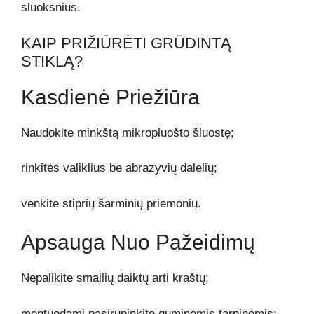
sluoksnius.
KAIP PRIŽIŪRĖTI GRŪDINTĄ
STIKLĄ?
Kasdienė Priežiūra
Naudokite minkštą mikropluošto šluostę;
rinkitės valiklius be abrazyvių dalelių;
venkite stiprių šarminių priemonių.
Apsauga Nuo Pažeidimų
Nepalikite smailių daiktų arti kraštų;
montuodami pasirūpinkite guminėmis tarpinėmis;