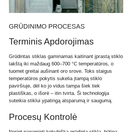
GRŪDINIMO PROCESAS
Terminis Apdorojimas
Grūdintas stiklas gaminamas kaitinant įprastą stiklo
lakštą iki maždaug 600–700 °C temperatūros, o
tuomet greitai aušinant oro srove. Toks staigus
temperatūros pokytis sukelia įtampą stiklo
paviršiuje, dėl ko jo vidus tampa šiek tiek
plastiškas, o išorė – itin tvirta. Ši technologija
suteikia stiklui ypatingą atsparumą ir saugumą.
Procesų Kontrolė
Norint pagaminti kokybišką grūdintą stiklą, būtina