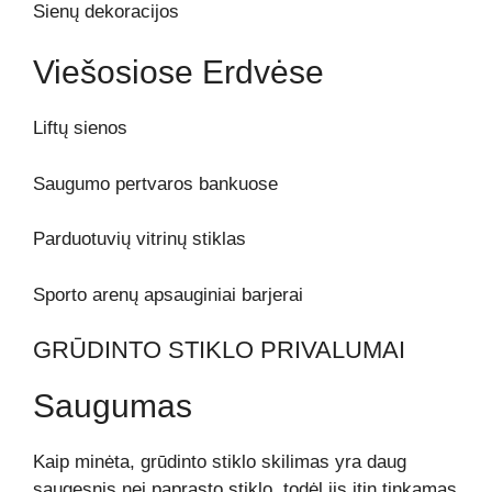
Sienų dekoracijos
Viešosiose Erdvėse
Liftų sienos
Saugumo pertvaros bankuose
Parduotuvių vitrinų stiklas
Sporto arenų apsauginiai barjerai
GRŪDINTO STIKLO PRIVALUMAI
Saugumas
Kaip minėta, grūdinto stiklo skilimas yra daug
saugesnis nei paprasto stiklo, todėl jis itin tinkamas