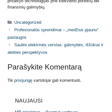
pritaikyti technologijas prie kiekvieno poreikių bei
finansinių galimybių.
Kategorijos
Uncategorized
Profesionalūs sprendimai – „medžius pjaunu“
paslaugos
Saulės elektrinės verslas: galimybės, iššūkiai ir
ateities perspektyvos
Parašykite Komentarą
Tik
prisijungę
vartotojai gali komentuoti.
NAUJAUSI