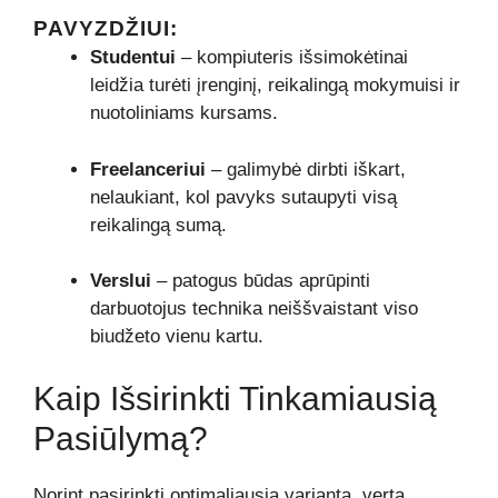
PAVYZDŽIUI:
Studentui
– kompiuteris išsimokėtinai
leidžia turėti įrenginį, reikalingą mokymuisi ir
nuotoliniams kursams.
Freelanceriui
– galimybė dirbti iškart,
nelaukiant, kol pavyks sutaupyti visą
reikalingą sumą.
Verslui
– patogus būdas aprūpinti
darbuotojus technika neiššvaistant viso
biudžeto vienu kartu.
Kaip Išsirinkti Tinkamiausią
Pasiūlymą?
Norint pasirinkti optimaliausią variantą, verta