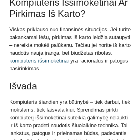
Kompiuteris Išsimokėtinai Ar
Pirkimas Iš Karto?
Viskas priklauso nuo finansinės situacijos. Jei turite
pakankamai lėšų, pirkimas iš karto leidžia sutaupyti
– nereikia mokėti palūkanų. Tačiau jei norite iš karto
naudotis nauja įranga, bet biudžetas ribotas,
kompiuteris išsimokėtinai
yra racionalus ir patogus
pasirinkimas.
Išvada
Kompiuteris šiandien yra būtinybė – tiek darbui, tiek
mokslams, tiek laisvalaikiui. Sprendimas pirkti
kompiuterį išsimokėtinai suteikia galimybę nelaukti
ir iš karto pradėti naudotis šiuolaikine technika. Tai
lankstus, patogus ir prieinamas būdas, padedantis