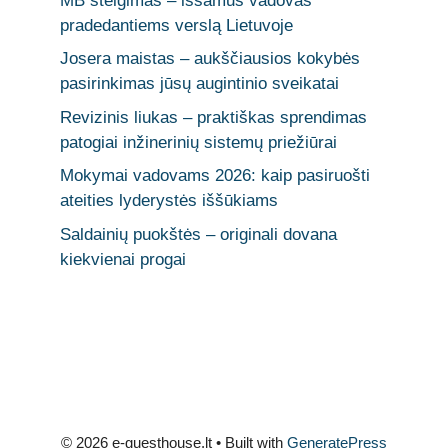
MB steigimas – išsamus vadovas
pradedantiems verslą Lietuvoje
Josera maistas – aukščiausios kokybės
pasirinkimas jūsų augintinio sveikatai
Revizinis liukas – praktiškas sprendimas
patogiai inžinerinių sistemų priežiūrai
Mokymai vadovams 2026: kaip pasiruošti
ateities lyderystės iššūkiams
Saldainių puokštės – originali dovana
kiekvienai progai
© 2026 e-guesthouse.lt
• Built with
GeneratePress