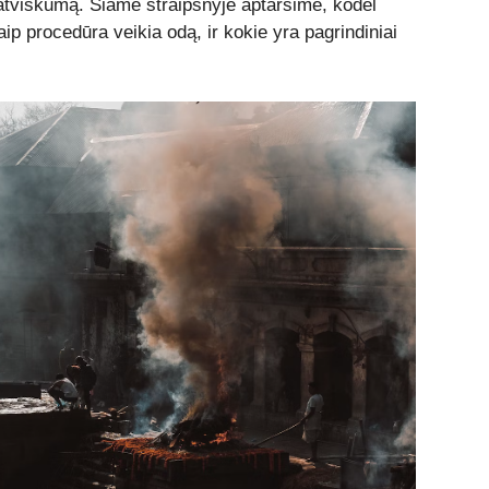
unatviškumą. Šiame straipsnyje aptarsime, kodėl
p procedūra veikia odą, ir kokie yra pagrindiniai