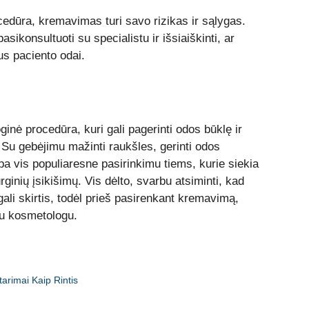
cedūra, kremavimas turi savo rizikas ir sąlygas.
ikonsultuoti su specialistu ir išsiaiškinti, ar
s paciento odai.
nė procedūra, kuri gali pagerinti odos būklę ir
. Su gebėjimu mažinti raukšles, gerinti odos
a vis populiaresne pasirinkimu tiems, kurie siekia
ginių įsikišimų. Vis dėlto, svarbu atsiminti, kad
ali skirtis, todėl prieš pasirenkant kremavimą,
tu kosmetologu.
arimai Kaip Rintis