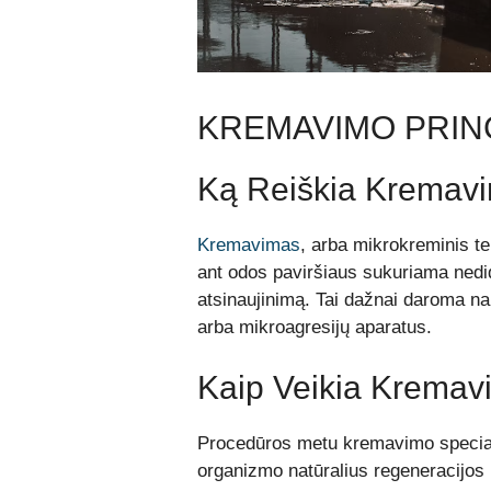
KREMAVIMO PRIN
Ką Reiškia Kremav
Kremavimas
, arba mikrokreminis t
ant odos paviršiaus sukuriama nedi
atsinaujinimą. Tai dažnai daroma na
arba mikroagresijų aparatus.
Kaip Veikia Kremav
Procedūros metu kremavimo speciali
organizmo natūralius regeneracijos 