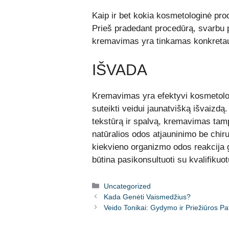
Kaip ir bet kokia kosmetologinė pro
Prieš pradedant procedūrą, svarbu pas
kremavimas yra tinkamas konkretau
IŠVADA
Kremavimas yra efektyvi kosmetologi
suteikti veidui jaunatvišką išvaizdą
tekstūrą ir spalvą, kremavimas tamp
natūralios odos atjauninimo be chirur
kiekvieno organizmo odos reakcija g
būtina pasikonsultuoti su kvalifikuo
Kategorijos
Uncategorized
Kada Genėti Vaismedžius?
Veido Tonikai: Gydymo ir Priežiūros Pat