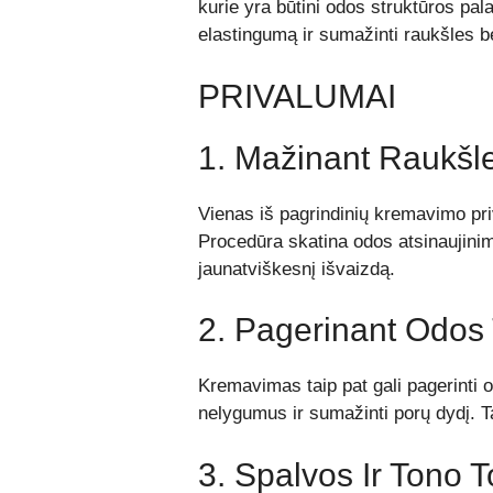
kurie yra būtini odos struktūros pal
elastingumą ir sumažinti raukšles 
PRIVALUMAI
1. Mažinant Raukšl
Vienas iš pagrindinių kremavimo pri
Procedūra skatina odos atsinaujinim
jaunatviškesnį išvaizdą.
2. Pagerinant Odos 
Kremavimas taip pat gali pagerinti o
nelygumus ir sumažinti porų dydį. T
3. Spalvos Ir Tono 