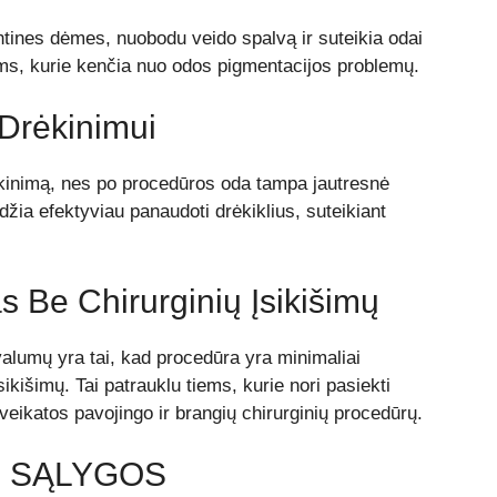
ines dėmes, nuobodu veido spalvą ir suteikia odai
ems, kurie kenčia nuo odos pigmentacijos problemų.
Drėkinimui
kinimą, nes po procedūros oda tampa jautresnė
žia efektyviau panaudoti drėkiklius, suteikiant
s Be Chirurginių Įsikišimų
alumų yra tai, kad procedūra yra minimaliai
sikišimų. Tai patrauklu tiems, kurie nori pasiekti
veikatos pavojingo ir brangių chirurginių procedūrų.
R SĄLYGOS