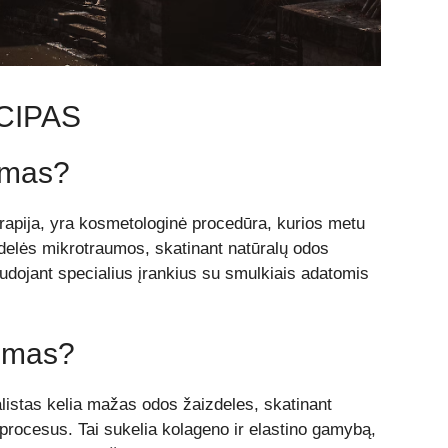
CIPAS
imas?
erapija, yra kosmetologinė procedūra, kurios metu
delės mikrotraumos, skatinant natūralų odos
udojant specialius įrankius su smulkiais adatomis
imas?
stas kelia mažas odos žaizdeles, skatinant
procesus. Tai sukelia kolageno ir elastino gamybą,