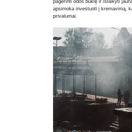
pagerinti odos būklę ir išlaikyti ja
apsimoka investuoti į kremavimą, kai
privalumai.