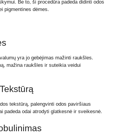
aikymui. Be to, ši procedūra padeda didinti odos
bei pigmentines dėmes.
es
valumų yra jo gebėjimas mažinti raukšles.
ą, mažina raukšles ir suteikia veidui
Tekstūrą
dos tekstūrą, palengvinti odos paviršiaus
ai padeda odai atrodyti glatkesnė ir sveikesnė.
Tobulinimas