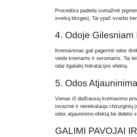
Procedūra padeda sumažinti pigment
sveiką blizgesį. Tai ypač svarbu ti
4. Odoje Gilesniam 
Kremavimas gali pagerinti odos drė
veido kremams ir serumams. Tai leid
odai ilgalaikį hidratacijos efektą.
5. Odos Atjauninima
Vienas iš didžiausių kremavimo priv
invazinė ir nereikalauja chirurginių į
odos atjauninimo efektą be didelio s
GALIMI PAVOJAI I