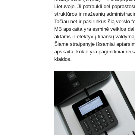
Lietuvoje. Ji patraukli dėl paprast
struktūros ir mažesnių administraci
Tačiau net ir pasirinkus šią verslo 
MB apskaita yra esminė veiklos dalis
aktams ir efektyvų finansų valdymą
Šiame straipsnyje išsamiai aptarsi
apskaita, kokie yra pagrindiniai rei
klaidos.