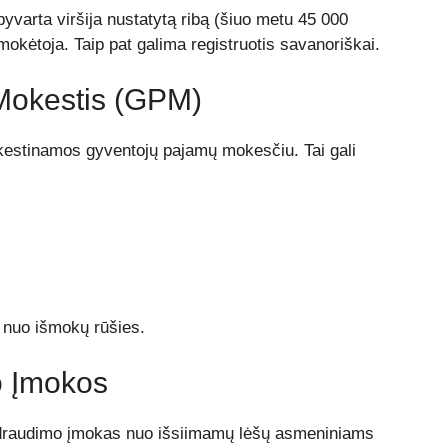
yvarta viršija nustatytą ribą (šiuo metu 45 000
okėtoja. Taip pat galima registruotis savanoriškai.
Mokestis (GPM)
stinamos gyventojų pajamų mokesčiu. Tai gali
 nuo išmokų rūšies.
o Įmokos
o draudimo įmokas nuo išsiimamų lėšų asmeniniams