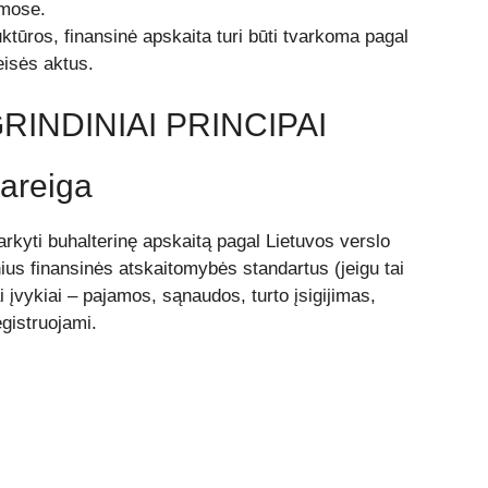
rmose.
ktūros, finansinė apskaita turi būti tvarkoma pagal
eisės aktus.
RINDINIAI PRINCIPAI
areiga
arkyti buhalterinę apskaitą pagal Lietuvos verslo
ius finansinės atskaitomybės standartus (jeigu tai
ai įvykiai – pajamos, sąnaudos, turto įsigijimas,
egistruojami.