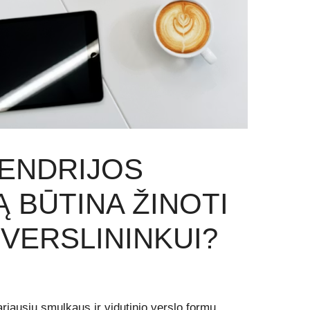
ENDRIJOS
Ą BŪTINA ŽINOTI
VERSLININKUI?
riausių smulkaus ir vidutinio verslo formų