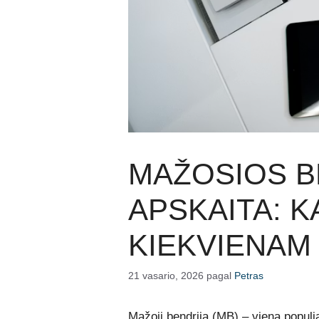
MAŽOSIOS B
APSKAITA: K
KIEKVIENAM 
21 vasario, 2026
pagal
Petras
Mažoji bendrija (MB) – viena populia