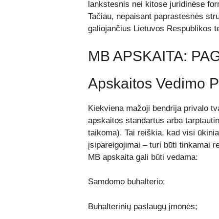
lankstesnis nei kitose juridinėse fo
Tačiau, nepaisant paprastesnės stru
galiojančius Lietuvos Respublikos t
MB APSKAITA: PAG
Apskaitos Vedimo P
Kiekviena mažoji bendrija privalo tv
apskaitos standartus arba tarptautin
taikoma). Tai reiškia, kad visi ūkini
įsipareigojimai – turi būti tinkamai r
MB apskaita gali būti vedama:
Samdomo buhalterio;
Buhalterinių paslaugų įmonės;