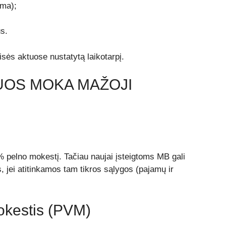
oma);
s.
isės aktuose nustatytą laikotarpį.
UOS MOKA MAŽOJI
 pelno mokestį. Tačiau naujai įsteigtoms MB gali
s, jei atitinkamos tam tikros sąlygos (pajamų ir
okestis (PVM)