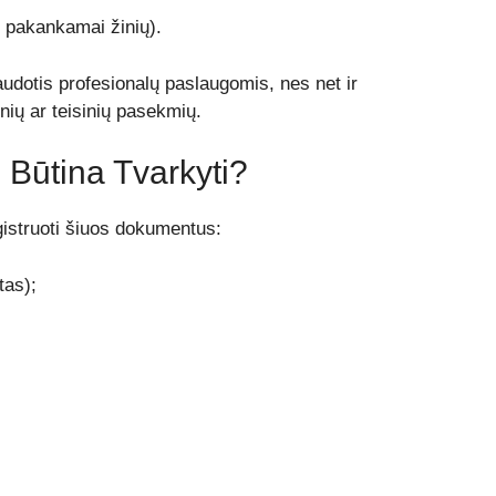
i pakankamai žinių).
udotis profesionalų paslaugomis, nes net ir
inių ar teisinių pasekmių.
Būtina Tvarkyti?
egistruoti šiuos dokumentus:
tas);