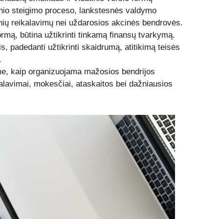
esnio steigimo proceso, lankstesnės valdymo
nių reikalavimų nei uždarosios akcinės bendrovės.
formą, būtina užtikrinti tinkamą finansų tvarkymą.
, padedanti užtikrinti skaidrumą, atitikimą teisės
.
me, kaip organizuojama mažosios bendrijos
kalavimai, mokesčiai, ataskaitos bei dažniausios