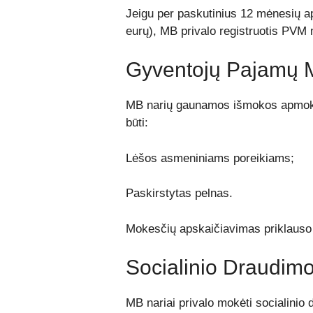
Jeigu per paskutinius 12 mėnesių ap
eurų), MB privalo registruotis PVM m
Gyventojų Pajamų 
MB narių gaunamos išmokos apmoke
būti:
Lėšos asmeniniams poreikiams;
Paskirstytas pelnas.
Mokesčių apskaičiavimas priklauso
Socialinio Draudim
MB nariai privalo mokėti socialini