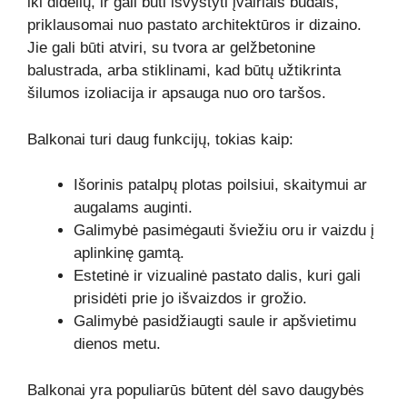
iki didelių, ir gali būti išvystyti įvairiais būdais,
priklausomai nuo pastato architektūros ir dizaino.
Jie gali būti atviri, su tvora ar gelžbetonine
balustrada, arba stiklinami, kad būtų užtikrinta
šilumos izoliacija ir apsauga nuo oro taršos.
Balkonai turi daug funkcijų, tokias kaip:
Išorinis patalpų plotas poilsiui, skaitymui ar
augalams auginti.
Galimybė pasimėgauti šviežiu oru ir vaizdu į
aplinkinę gamtą.
Estetinė ir vizualinė pastato dalis, kuri gali
prisidėti prie jo išvaizdos ir grožio.
Galimybė pasidžiaugti saule ir apšvietimu
dienos metu.
Balkonai yra populiarūs būtent dėl savo daugybės