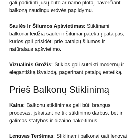
gali padidinti jūsų buto ar namo plotą, paverčiant
balkoną naudingu erdvės papildymu.
Saulės Ir Šilumos Apšvietimas
: Stiklinami
balkonai leidžia saulei ir šilumai patekti į patalpas,
kurios gali prisidėti prie patalpų šilumos ir
natūralaus apšvietimo.
Vizualinis Grožis:
Stiklas gali suteikti modernų ir
elegantišką išvaizdą, pagerinant patalpų estetiką.
Prieš Balkonų Stiklinimą
Kaina:
Balkonų stiklinimas gali būti brangus
procesas, įskaitant ne tik stiklinimo darbus, bet ir
galimas statybos ir dizaino pakeitimus.
Lengvas Teršimas
: Stiklinami balkonai gali lengvai