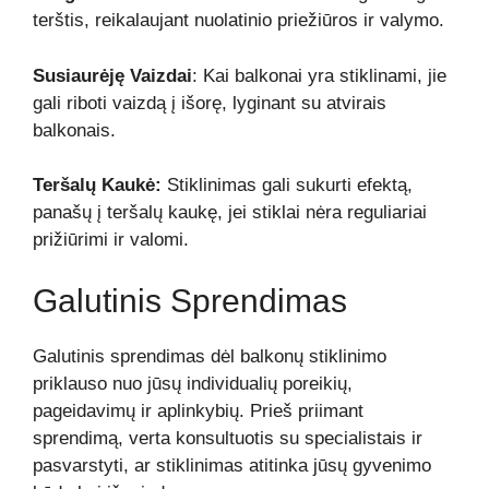
terštis, reikalaujant nuolatinio priežiūros ir valymo.
Susiaurėję Vaizdai
: Kai balkonai yra stiklinami, jie
gali riboti vaizdą į išorę, lyginant su atvirais
balkonais.
Teršalų Kaukė:
Stiklinimas gali sukurti efektą,
panašų į teršalų kaukę, jei stiklai nėra reguliariai
prižiūrimi ir valomi.
Galutinis Sprendimas
Galutinis sprendimas dėl balkonų stiklinimo
priklauso nuo jūsų individualių poreikių,
pageidavimų ir aplinkybių. Prieš priimant
sprendimą, verta konsultuotis su specialistais ir
pasvarstyti, ar stiklinimas atitinka jūsų gyvenimo