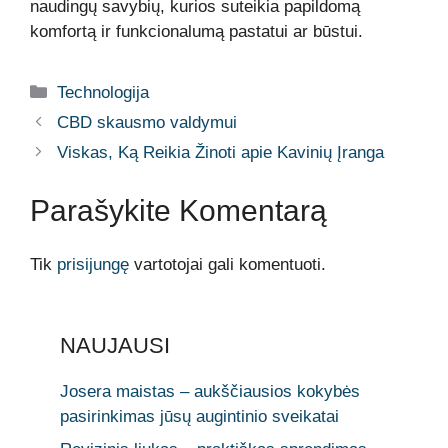
naudingų savybių, kurios suteikia papildomą
komfortą ir funkcionalumą pastatui ar būstui.
Kategorijos
Technologija
CBD skausmo valdymui
Viskas, Ką Reikia Žinoti apie Kavinių Įranga
Parašykite Komentarą
Tik
prisijungę
vartotojai gali komentuoti.
NAUJAUSI
Josera maistas – aukščiausios kokybės
pasirinkimas jūsų augintinio sveikatai