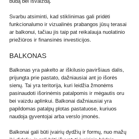
būdą bei išvaizdą.
Svarbu atsiminti, kad stiklinimas gali pridėti
funkcionalumo ir vizualinės prabangos jūsų terasai
ar balkonui, tačiau jis taip pat reikalauja nuolatinio
priežiūros ir finansinės investicijos.
BALKONAS
Balkonas yra pakelto ar iškilusio paviršiaus dalis,
prijungta prie pastato, dažniausiai ant jo išorės
sienų. Tai yra teritorija, kuri leidžia žmonėms
pasinaudoti išorinėmis patalpomis ir mėgautis oru
bei vaizdu aplinkui. Balkonai dažniausiai yra
papildomas patalpų plotas pastatuose, kuriuos
naudoja gyventojai arba verslo įmonės.
Balkonai gali būti įvairių dydžių ir formų, nuo mažų