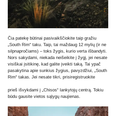
Čia patekę būtinai pasivaikščiokite taip gražiu
„South Rim“ taku. Taip, tai maždaug 12 mylių (ir ne
silpnapročiams) – toks žygis, kurio verta išbandyti.
Nors sakydami, niekada neišeikite į žygį, jei nesate
visiškai įsitikinę, kad galite įveikti taką. Tai ypač
pasakytina apie sunkius žygius, pavyzdžiui, „South
Rim“ takas. Jei nesate tikri, prisiregistruokite
prieš išvykdami į „Chisos“ lankytojų centrą. Tokiu
būdu gausite vietos sąlygų naujienas.