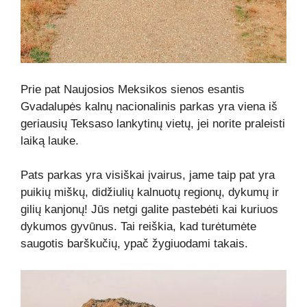
Prie pat Naujosios Meksikos sienos esantis
Gvadalupės kalnų nacionalinis parkas yra viena iš
geriausių Teksaso lankytinų vietų, jei norite praleisti
laiką lauke.
Pats parkas yra visiškai įvairus, jame taip pat yra
puikių miškų, didžiulių kalnuotų regionų, dykumų ir
gilių kanjonų! Jūs netgi galite pastebėti kai kuriuos
dykumos gyvūnus. Tai reiškia, kad turėtumėte
saugotis barškučių, ypač žygiuodami takais.