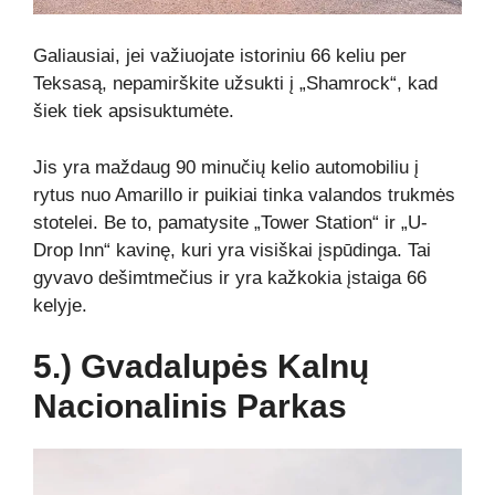
Galiausiai, jei važiuojate istoriniu 66 keliu per
Teksasą, nepamirškite užsukti į „Shamrock“, kad
šiek tiek apsisuktumėte.
Jis yra maždaug 90 minučių kelio automobiliu į
rytus nuo Amarillo ir puikiai tinka valandos trukmės
stotelei. Be to, pamatysite „Tower Station“ ir „U-
Drop Inn“ kavinę, kuri yra visiškai įspūdinga. Tai
gyvavo dešimtmečius ir yra kažkokia įstaiga 66
kelyje.
5.) Gvadalupės Kalnų
Nacionalinis Parkas