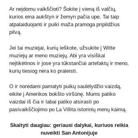
Ar neįdomu vaikščioti? Šokite į vieną iš valčių,
kurios eina aukštyn ir žemyn pačia upe. Tai taip
atpalaiduojanti ir puiki maža pramoga pripildžius
pilvą.
Jei tai muziejai, kurių ieškote, užsukite į Witte
muziejų ar meno muziejų. Abi yra visiškai
neįtikėtinos ir jose yra tūkstančiai artefaktų ir meno,
kurių tiesiog nėra ko praleisti.
O ir norėdami pamatyti puikų saulėlydžio vaizdą,
eikite į Amerikos bokšto viršūnę. Mums patiko
vaizdai iš čia ir labai patiko atsirasti po
pasivaikščiojimo po La Villita istorinių menų kaimą.
Skaityti daugiau: geriausi dalykai, kuriuos reikia
nuveikti San Antonijuje