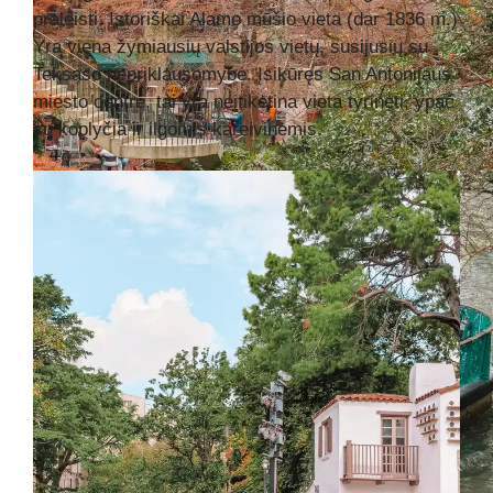
praleisti. Istoriškai Alamo mūšio vieta (dar 1836 m.)
Yra viena žymiausių valstijos vietų, susijusių su
Teksaso nepriklausomybe. Įsikūręs San Antonijaus
miesto centre, tai yra neįtikėtina vieta tyrinėti, ypač
su koplyčia ir ilgomis kareivinėmis.