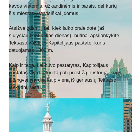
kavos vietomis, užkandinėmis ir barais, dėl kurių
šis miestas yra visiškai įdomus!
Atsižvelgdami į tai, kiek laiko praleidote (aš
siūlyčiau bent kelias dienas), būtinai apsilankykite
Teksaso valstijos Kapitolijaus pastate, kuris
datuojamas 1800 m.
Kaip ir tada, kai buvo pastatytas, Kapitolijaus
pastatas vis dar turi tą patį prestižą ir istoriją, kuris
jį lengvai įvardija kaip vieną iš geriausių Teksaso
lankytinų vietų.