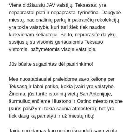
Viena didžiausių JAV valstijų, Teksasas, yra
nepaprastai plati ir nepaprastai tyrinėtina. Daugybė
miestų, nacionalinių parkų ir pakrančių rekolekcijų
yra tokia valstybė, kuri turi šiek tiek naudos
kiekvienam keliautojui. Be to, neprarasite dalykų,
susijusių su visomis geriausiomis Teksaso
vietomis, pažymėtomis visoje valstijoje.
Jūs būsite sugadintas dėl pasirinkimo!
Mes nuostabiausiai praleidome savo kelionę per
Teksasą ir labai patiko, kokia įvairi yra valstybė.
Žinoma, jūs turite istorinių vietų San Antonijuje,
šurmuliuojančiame Hiustono ir Ostino miesto rajone
(kuris pasižymi tokia šaunia atmosfera); bet yra
tiek daug ką pamatyti ir už miestų ribų!
Taigi, norėdamas kuo geriau išnaudoti savo vizitą