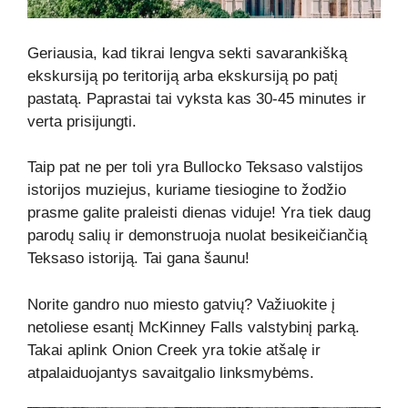
Geriausia, kad tikrai lengva sekti savarankišką
ekskursiją po teritoriją arba ekskursiją po patį
pastatą. Paprastai tai vyksta kas 30-45 minutes ir
verta prisijungti.
Taip pat ne per toli yra Bullocko Teksaso valstijos
istorijos muziejus, kuriame tiesiogine to žodžio
prasme galite praleisti dienas viduje! Yra tiek daug
parodų salių ir demonstruoja nuolat besikeičiančią
Teksaso istoriją. Tai gana šaunu!
Norite gandro nuo miesto gatvių? Važiuokite į
netoliese esantį McKinney Falls valstybinį parką.
Takai aplink Onion Creek yra tokie atšalę ir
atpalaiduojantys savaitgalio linksmybėms.