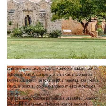
Antrasis miestas, kurį aplankėme keliaudami po
Teksasą, San Antonijas yra visiškas malonumas,
kurį reikia ištirti. Tai toks puikus miestas, kurį reikia
ištirti, ir puikus ilgojo savaitgalio miesto atostogos.
Čia apsilankę, būtinai pirmiausia užsukite į „Alamo“;
viena geriausių vietų Teksase, kurios negalite