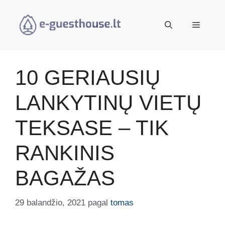
Pereiti
prie
Meniu
turinio
10 GERIAUSIŲ
LANKYTINŲ VIETŲ
TEKSASE – TIK
RANKINIS
BAGAŽAS
29 balandžio, 2021
pagal
tomas