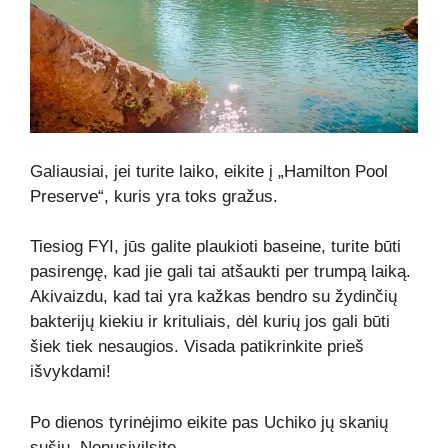
Galiausiai, jei turite laiko, eikite į „Hamilton Pool
Preserve“, kuris yra toks gražus.
Tiesiog FYI, jūs galite plaukioti baseine, turite būti
pasirengę, kad jie gali tai atšaukti per trumpą laiką.
Akivaizdu, kad tai yra kažkas bendro su žydinčių
bakterijų kiekiu ir krituliais, dėl kurių jos gali būti
šiek tiek nesaugios. Visada patikrinkite prieš
išvykdami!
Po dienos tyrinėjimo eikite pas Uchiko jų skanių
sušių. Nenusivilsite.