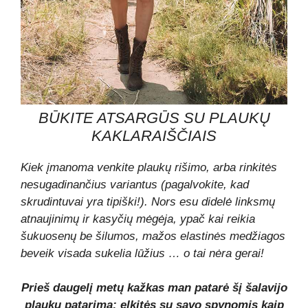
BŪKITE ATSARGŪS SU PLAUKŲ
KAKLARAIŠČIAIS
Kiek įmanoma venkite plaukų rišimo, arba rinkitės
nesugadinančius variantus (pagalvokite, kad
skrudintuvai yra tipiški!). Nors esu didelė linksmų
atnaujinimų ir kasyčių mėgėja, ypač kai reikia
šukuosenų be šilumos, mažos elastinės medžiagos
beveik visada sukelia lūžius … o tai nėra gerai!
Prieš daugelį metų kažkas man patarė šį šalavijo
plaukų patarimą: elkitės su savo spynomis kaip