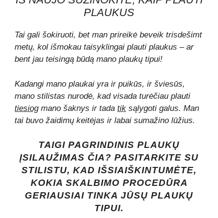
PLAUKUS
Tai gali šokiruoti, bet man prireikė beveik trisdešimt
metų, kol išmokau taisyklingai plauti plaukus – ar
bent jau teisingą būdą mano plaukų tipui!
Kadangi mano plaukai yra ir puikūs, ir šviesūs,
mano stilistas nurodė, kad visada turėčiau plauti
tiesiog
mano šaknys ir tada
tik
sąlygoti galus. Man
tai buvo žaidimų keitėjas ir labai sumažino lūžius.
TAIGI PAGRINDINIS PLAUKŲ
ĮSILAUŽIMAS ČIA? PASITARKITE SU
STILISTU, KAD IŠSIAIŠKINTUMĖTE,
KOKIA SKALBIMO PROCEDŪRA
GERIAUSIAI TINKA JŪSŲ PLAUKŲ
TIPUI.