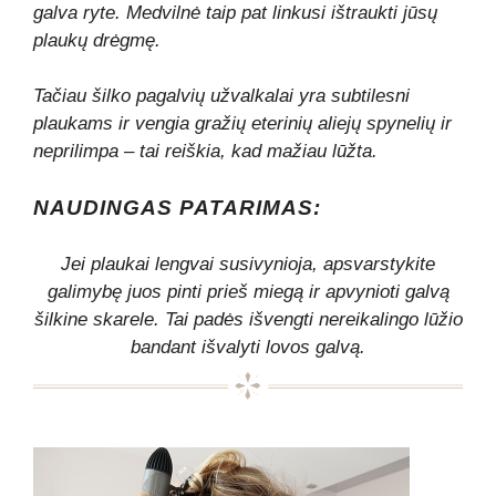
galva ryte. Medvilnė taip pat linkusi ištraukti jūsų
plaukų drėgmę.
Tačiau šilko pagalvių užvalkalai yra subtilesni
plaukams ir vengia gražių eterinių aliejų spynelių ir
neprilimpa – tai reiškia, kad mažiau lūžta.
NAUDINGAS PATARIMAS:
Jei plaukai lengvai susivynioja, apsvarstykite
galimybę juos pinti prieš miegą ir apvynioti galvą
šilkine skarele. Tai padės išvengti nereikalingo lūžio
bandant išvalyti lovos galvą.