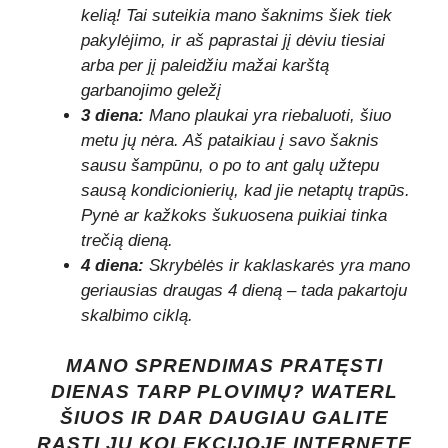
kelią! Tai suteikia mano šaknims šiek tiek
pakylėjimo, ir aš paprastai jį dėviu tiesiai
arba per jį paleidžiu mažai karštą
garbanojimo geležį
3 diena:
Mano plaukai yra riebaluoti, šiuo
metu jų nėra. Aš pataikiau į savo šaknis
sausu šampūnu, o po to ant galų užtepu
sausą kondicionierių, kad jie netaptų trapūs.
Pynė ar kažkoks šukuosena puikiai tinka
trečią dieną.
4 diena:
Skrybėlės ir kaklaskarės yra mano
geriausias draugas 4 dieną – tada pakartoju
skalbimo ciklą.
MANO SPRENDIMAS PRATĘSTI
DIENAS TARP PLOVIMŲ? WATERL
ŠIUOS IR DAR DAUGIAU GALITE
RASTI JŲ KOLEKCIJOJE INTERNETE