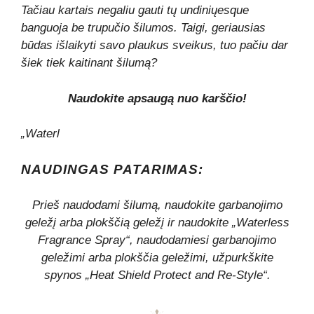
Tačiau kartais negaliu gauti tų undinių
esque
banguoja be trupučio šilumos. Taigi, geriausias
būdas išlaikyti savo plaukus sveikus, tuo pačiu dar
šiek tiek kaitinant šilumą?
Naudokite apsaugą nuo karščio!
„Waterl
NAUDINGAS PATARIMAS:
Prieš naudodami šilumą, naudokite garbanojimo
geležį arba plokščią geležį ir naudokite „Waterless
Fragrance Spray“, naudodamiesi garbanojimo
geležimi arba plokščia geležimi, užpurkškite
spynos „Heat Shield Protect and Re-Style“.