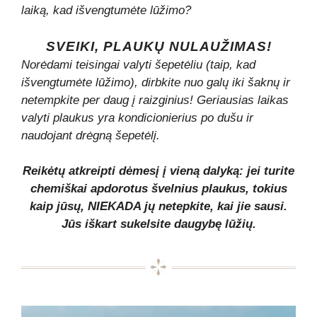
laiką, kad išvengtumėte lūžimo?
SVEIKI, PLAUKŲ NULAUŽIMAS!
Norėdami teisingai valyti šepetėliu (taip, kad
išvengtumėte lūžimo), dirbkite nuo galų iki šaknų ir
netempkite per daug į raizginius! Geriausias laikas
valyti plaukus yra kondicionierius po dušu ir
naudojant drėgną šepetėlį.
Reikėtų atkreipti dėmesį į vieną dalyką: jei turite
chemiškai apdorotus švelnius plaukus, tokius
kaip jūsų, NIEKADA jų netepkite, kai jie sausi.
Jūs iškart sukelsite daugybę lūžių.