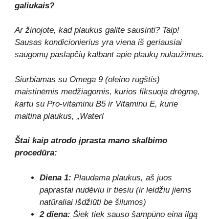
galiukais?
Ar žinojote, kad plaukus galite sausinti? Taip!
Sausas kondicionierius yra viena iš geriausiai
saugomų paslapčių kalbant apie plaukų nulaužimus.
Siurbiamas su Omega 9 (oleino rūgštis)
maistinėmis medžiagomis, kurios fiksuoja drėgmę,
kartu su Pro-vitaminu B5 ir Vitaminu E, kurie
maitina plaukus, „Waterl
Štai kaip atrodo įprasta mano skalbimo
procedūra:
Diena 1:
Plaudama plaukus, aš juos
paprastai nudėviu ir tiesiu (ir leidžiu jiems
natūraliai išdžiūti be šilumos)
2 diena:
Šiek tiek sauso šampūno eina ilgą