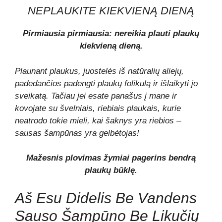
NEPLAUKITE KIEKVIENĄ DIENĄ
Pirmiausia pirmiausia: nereikia plauti plaukų
kiekvieną dieną.
Plaunant plaukus, juostelės iš natūralių aliejų,
padedančios padengti plaukų folikulą ir išlaikyti jo
sveikatą. Tačiau jei esate panašus į mane ir
kovojate su švelniais, riebiais plaukais, kurie
neatrodo tokie mieli, kai šaknys yra riebios –
sausas šampūnas yra gelbėtojas!
Mažesnis plovimas žymiai pagerins bendrą
plaukų būklę.
Aš Esu Didelis Be Vandens
Sauso Šampūno Be Likučių