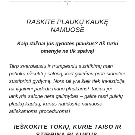
RASKITE PLAUKŲ KAUKĘ
NAMUOSE
Kaip dažnai jūs gydotės plaukus? Aš turiu
omenyje ne tik spalvą!
Tarp svarbiausių ir trumpesnių susitikimų man
patinka užsukti į saloną, kad galėčiau profesionaliai
sustiprinti gydymą. Nors tai yra šiek tiek investicija,
tai ilgainiui padeda mano plaukams! Tačiau jei
lankytis salone nėra galimybės – galite rasti puikių
plaukų kaukių, kurias naudosite namuose
atliekamoms procedūroms!
IEŠKOKITE TOKIŲ, KURIE TAISO IR
STIPRINA PLAUKUS.