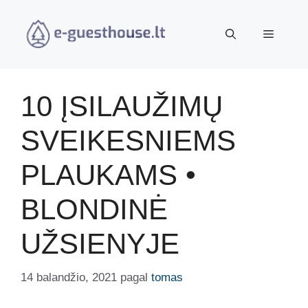
Pereiti
prie
Meniu
turinio
10 ĮSILAUŽIMŲ
SVEIKESNIEMS
PLAUKAMS •
BLONDINĖ
UŽSIENYJE
14 balandžio, 2021
pagal
tomas