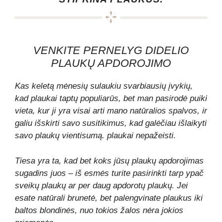
VENKITE PERNELYG DIDELIO
PLAUKŲ APDOROJIMO
Kas keletą mėnesių sulaukiu svarbiausių įvykių,
kad plaukai taptų populiarūs, bet man pasirodė puiki
vieta, kur ji yra visai arti mano natūralios spalvos, ir
galiu išskirti savo susitikimus, kad galėčiau išlaikyti
savo plaukų vientisumą. plaukai nepažeisti.
Tiesa yra ta, kad bet koks jūsų plaukų apdorojimas
sugadins juos – iš esmės turite pasirinkti tarp ypač
sveikų plaukų ar per daug apdorotų plaukų. Jei
esate natūrali brunetė, bet palengvinate plaukus iki
baltos blondinės, nuo tokios žalos nėra jokios