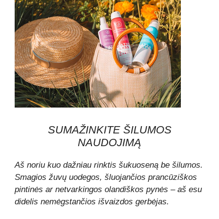
SUMAŽINKITE ŠILUMOS
NAUDOJIMĄ
Aš noriu kuo dažniau rinktis šukuoseną be šilumos.
Smagios žuvų uodegos, šluojančios prancūziškos
pintinės ar netvarkingos olandiškos pynės – aš esu
didelis nemėgstančios išvaizdos gerbėjas.