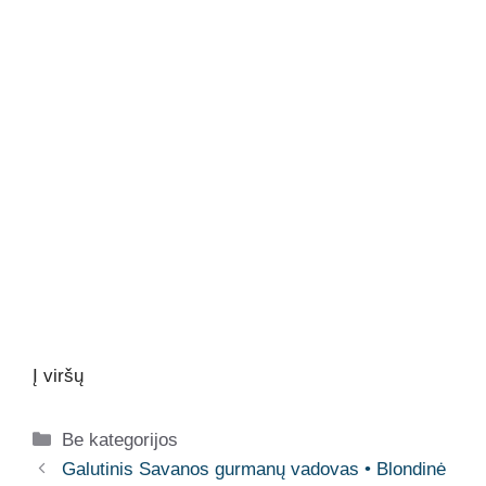
Į viršų
Kategorijos
Be kategorijos
Galutinis Savanos gurmanų vadovas • Blondinė