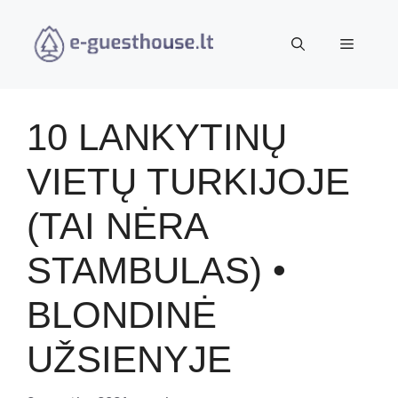
Pereiti
prie
Meniu
turinio
10 LANKYTINŲ
VIETŲ TURKIJOJE
(TAI NĖRA
STAMBULAS) •
BLONDINĖ
UŽSIENYJE