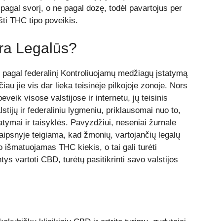
pagal svorį, o ne pagal dozę, todėl pavartojus per
šti THC tipo poveikis.
ra Legalūs?
 pagal federalinį Kontroliuojamų medžiagų įstatymą
iau jie vis dar lieka teisinėje pilkojoje zonoje. Nors
eveik visose valstijose ir internetu, jų teisinis
lstijų ir federaliniu lygmeniu, priklausomai nuo to,
atymai ir taisyklės. Pavyzdžiui, neseniai žurnale
ipsnyje teigiama, kad žmonių, vartojančių legalų
 išmatuojamas THC kiekis, o tai gali turėti
s vartoti CBD, turėtų pasitikrinti savo valstijos