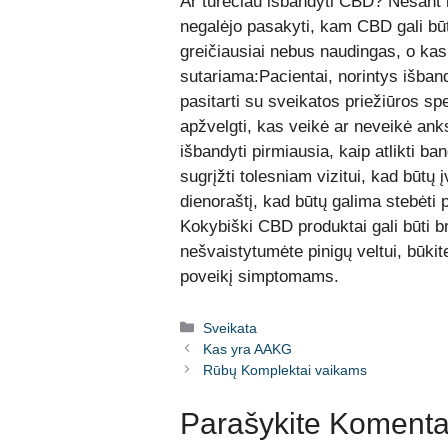
Ar turėčiau išbandyti CBD? Nesant ko
negalėjo pasakyti, kam CBD gali būt
greičiausiai nebus naudingas, o kas 
sutariama:Pacientai, norintys išba
pasitarti su sveikatos priežiūros spec
apžvelgti, kas veikė ar neveikė anks
išbandyti pirmiausia, kaip atlikti b
sugrįžti tolesniam vizitui, kad būtų į
dienoraštį, kad būtų galima stebėti p
Kokybiški CBD produktai gali būti br
nešvaistytumėte pinigų veltui, būkite
poveikį simptomams.
Kategorijos
Sveikata
Kas yra AAKG
Rūbų Komplektai vaikams
Parašykite Komenta