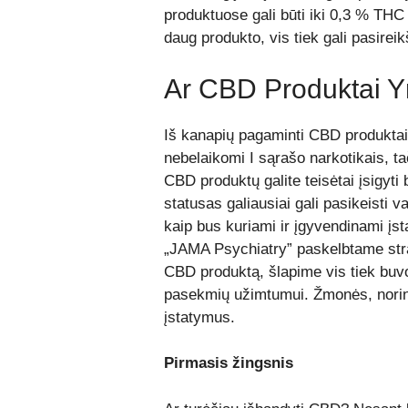
produktuose gali būti iki 0,3 % THC 
daug produkto, vis tiek gali pasireik
Ar CBD Produktai Y
Iš kanapių pagaminti CBD produktai
nebelaikomi I sąrašo narkotikais, tač
CBD produktų galite teisėtai įsigyti b
statusas galiausiai gali pasikeisti va
kaip bus kuriami ir įgyvendinami įst
„JAMA Psychiatry” paskelbtame stra
CBD produktą, šlapime vis tiek buvo
pasekmių užimtumui. Žmonės, norinty
įstatymus.
Pirmasis žingsnis