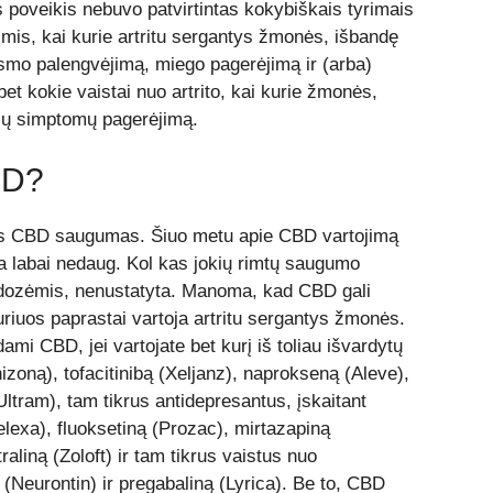
s poveikis nebuvo patvirtintas kokybiškais tyrimais
mis, kai kurie artritu sergantys žmonės, išbandę
mo palengvėjimą, miego pagerėjimą ir (arba)
et kokie vaistai nuo artrito, kai kurie žmonės,
ių simptomų pagerėjimą.
BD?
mas CBD saugumas. Šiuo metu apie CBD vartojimą
a labai nedaug. Kol kas jokių rimtų saugumo
 dozėmis, nenustatyta. Manoma, kad CBD gali
kuriuos paprastai vartoja artritu sergantys žmonės.
ami CBD, jei vartojate bet kurį iš toliau išvardytų
nizoną), tofacitinibą (Xeljanz), naprokseną (Aleve),
ltram), tam tikrus antidepresantus, įskaitant
Celexa), fluoksetiną (Prozac), mirtazapiną
aliną (Zoloft) ir tam tikrus vaistus nuo
ą (Neurontin) ir pregabaliną (Lyrica). Be to, CBD