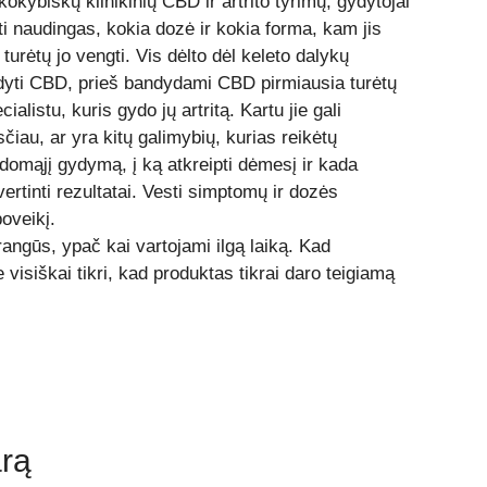
kybiškų klinikinių CBD ir artrito tyrimų, gydytojai
i naudingas, kokia dozė ir kokia forma, kam jis
turėtų jo vengti. Vis dėlto dėl keleto dalykų
ndyti CBD, prieš bandydami CBD pirmiausia turėtų
ialistu, kuris gydo jų artritą. Kartu jie gali
čiau, ar yra kitų galimybių, kurias reikėtų
andomąjį gydymą, į ką atkreipti dėmesį ir kada
vertinti rezultatai. Vesti simptomų ir dozės
oveikį.
angūs, ypač kai vartojami ilgą laiką. Kad
 visiškai tikri, kad produktas tikrai daro teigiamą
rą