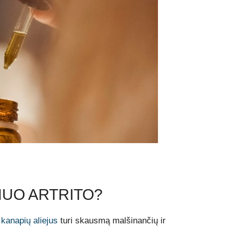
NUO ARTRITO?
kanapių aliejus
turi skausmą malšinančių ir