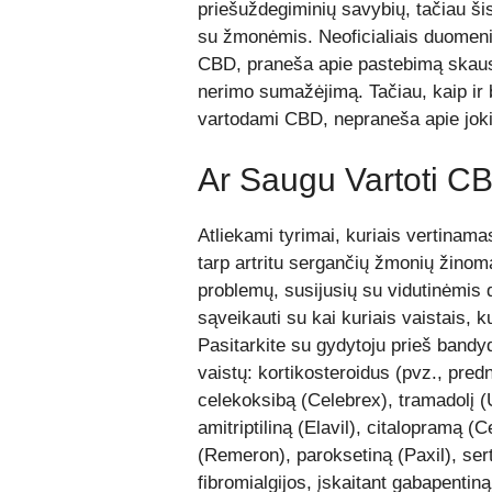
priešuždegiminių savybių, tačiau ši
su žmonėmis. Neoficialiais duomeni
CBD, praneša apie pastebimą skaus
nerimo sumažėjimą. Tačiau, kaip ir b
vartodami CBD, nepraneša apie jok
Ar Saugu Vartoti C
Atliekami tyrimai, kuriais vertina
tarp artritu sergančių žmonių žinom
problemų, susijusių su vidutinėmis
sąveikauti su kai kuriais vaistais, 
Pasitarkite su gydytoju prieš bandyd
vaistų: kortikosteroidus (pvz., pred
celekoksibą (Celebrex), tramadolį (U
amitriptiliną (Elavil), citalopramą (
(Remeron), paroksetiną (Paxil), sertr
fibromialgijos, įskaitant gabapentin