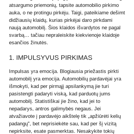
atsargumo priemonių, tapsite automobilio pirkimo
auka, o ne protingu pirkėju. Taigi, pateikiame dešimt
didžiausių klaidų, kurias pirkėjai daro pirkdami
naują automobilį. Šios klaidos išvardytos ne pagal
svarbą… tačiau nepraleiskite kiekvienoje klaidoje
esančios žinutės.
1. IMPULSYVUS PIRKIMAS
Impulsas yra emocija. Blogiausia priežastis pirkti
automobilį yra emocija. Automobilių pardavėjai yra
išmokyti, kad per pirmąjį apsilankymą jie turi
pasistengti padaryti viską, kad parduotų jums
automobilį. Statistiškai jie žino, kad jei to
nepadarys, antros galimybės negaus. Jei
atvažiavote į pardavėjo aikštelę tik „apžiūrėti kelių
padangų”, bet neprisiekėte sau, kad per šį vizitą
nepirksite, esate pasmerktas. Nesakykite tokių