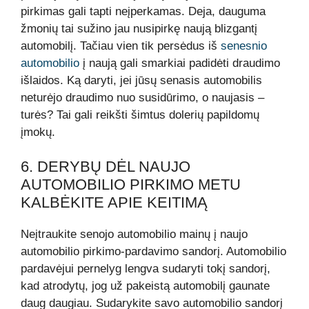
pirkimas gali tapti neįperkamas. Deja, dauguma
žmonių tai sužino jau nusipirkę naują blizgantį
automobilį. Tačiau vien tik persėdus iš
senesnio
automobilio
į naują gali smarkiai padidėti draudimo
išlaidos. Ką daryti, jei jūsų senasis automobilis
neturėjo draudimo nuo susidūrimo, o naujasis –
turės? Tai gali reikšti šimtus dolerių papildomų
įmokų.
6. DERYBŲ DĖL NAUJO
AUTOMOBILIO PIRKIMO METU
KALBĖKITE APIE KEITIMĄ
Neįtraukite senojo automobilio mainų į naujo
automobilio pirkimo-pardavimo sandorį. Automobilio
pardavėjui pernelyg lengva sudaryti tokį sandorį,
kad atrodytų, jog už pakeistą automobilį gaunate
daug daugiau. Sudarykite savo automobilio sandorį