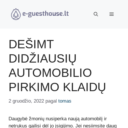
Pereiti
prie
Meniu
turinio
DEŠIMT
DIDŽIAUSIŲ
AUTOMOBILIO
PIRKIMO KLAIDŲ
2 gruodžio, 2022
pagal
tomas
Daugybė žmonių nusiperka naują automobilį ir
netrukus gailisi dėl jo įsigijimo. Jei nesiimsite daug