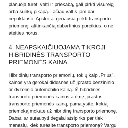
planuoja turėti valtį ir priekabą, gali pirkti visureigį
arba sunkų pikapą. Tačiau valtis jam dar
nepriklauso. Apskritai geriausia pirkti transporto
priemonę, atitinkančią dabartinius poreikius, o ne
ateities norus.
4. NEAPSKAIČIUOJAMA TIKROJI
HIBRIDINĖS TRANSPORTO
PRIEMONĖS KAINA
Hibridinių transporto priemonių, tokių kaip „Prius”,
kainos yra gerokai didesnės už įprasto benzininio
ar dyzelinio automobilio kainą. Iš hibridinės
transporto priemonės kainos atėmę įprastos
transporto priemonės kainą, pamatysite, kokią
priemoką mokate už hibridinę transporto priemonę.
Dabar, ar sutaupyti degalai atsipirks per tiek
mėnesių, kiek turėsite transporto priemonę? Vargu