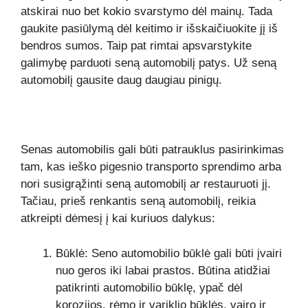
atskirai nuo bet kokio svarstymo dėl mainų. Tada
gaukite pasiūlymą dėl keitimo ir išskaičiuokite jį iš
bendros sumos. Taip pat rimtai apsvarstykite
galimybę parduoti seną automobilį patys. Už seną
automobilį gausite daug daugiau pinigų.
Senas automobilis gali būti patrauklus pasirinkimas
tam, kas ieško pigesnio transporto sprendimo arba
nori susigrąžinti seną automobilį ar restauruoti jį.
Tačiau, prieš renkantis seną automobilį, reikia
atkreipti dėmesį į kai kuriuos dalykus:
Būklė: Seno automobilio būklė gali būti įvairi
nuo geros iki labai prastos. Būtina atidžiai
patikrinti automobilio būklę, ypač dėl
korozijos, rėmo ir variklio būklės, vairo ir