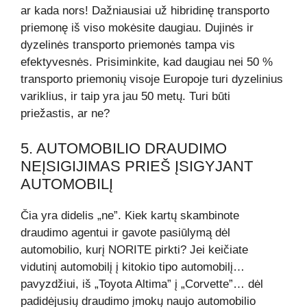
ar kada nors! Dažniausiai už hibridinę transporto
priemonę iš viso mokėsite daugiau. Dujinės ir
dyzelinės transporto priemonės tampa vis
efektyvesnės. Prisiminkite, kad daugiau nei 50 %
transporto priemonių visoje Europoje turi dyzelinius
variklius, ir taip yra jau 50 metų. Turi būti
priežastis, ar ne?
5. AUTOMOBILIO DRAUDIMO
NEĮSIGIJIMAS PRIEŠ ĮSIGYJANT
AUTOMOBILĮ
Čia yra didelis „ne”. Kiek kartų skambinote
draudimo agentui ir gavote pasiūlymą dėl
automobilio, kurį NORITE pirkti? Jei keičiate
vidutinį automobilį į kitokio tipo automobilį…
pavyzdžiui, iš „Toyota Altima” į „Corvette”… dėl
padidėjusių draudimo įmokų naujo automobilio