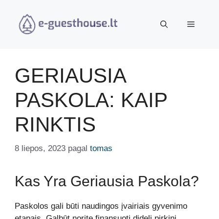
Pereiti
prie
Meniu
turinio
GERIAUSIA
PASKOLA: KAIP
RINKTIS
8 liepos, 2023
pagal
tomas
Kas Yra Geriausia Paskola?
Paskolos gali būti naudingos įvairiais gyvenimo
etapais. Galbūt norite finansuoti didelį pirkinį,