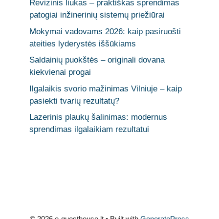
Revizinis liukas – praktiškas sprendimas
patogiai inžinerinių sistemų priežiūrai
Mokymai vadovams 2026: kaip pasiruošti
ateities lyderystės iššūkiams
Saldainių puokštės – originali dovana
kiekvienai progai
Ilgalaikis svorio mažinimas Vilniuje – kaip
pasiekti tvarių rezultatų?
Lazerinis plaukų šalinimas: modernus
sprendimas ilgalaikiam rezultatui
© 2026 e-guesthouse.lt
• Built with
GeneratePress