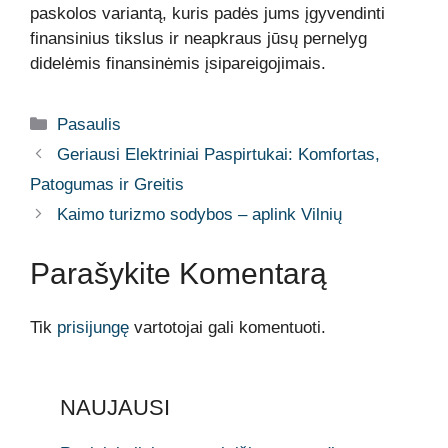
paskolos variantą, kuris padės jums įgyvendinti
finansinius tikslus ir neapkraus jūsų pernelyg
didelėmis finansinėmis įsipareigojimais.
Kategorijos
Pasaulis
Geriausi Elektriniai Paspirtukai: Komfortas,
Patogumas ir Greitis
Kaimo turizmo sodybos – aplink Vilnių
Parašykite Komentarą
Tik
prisijungę
vartotojai gali komentuoti.
NAUJAUSI