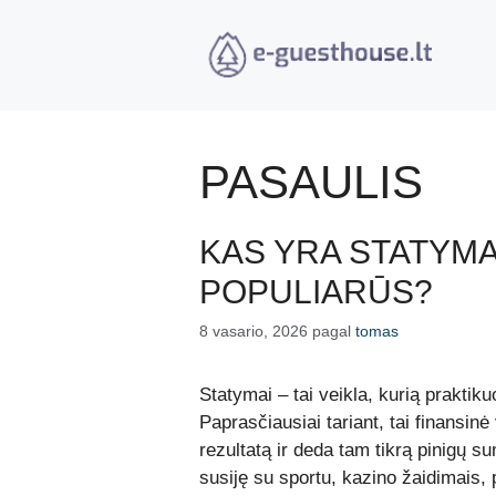
Pereiti
prie
turinio
PASAULIS
KAS YRA STATYMAI
POPULIARŪS?
8 vasario, 2026
pagal
tomas
Statymai – tai veikla, kurią praktik
Paprasčiausiai tariant, tai finansin
rezultatą ir deda tam tikrą pinigų su
susiję su sportu, kazino žaidimais, po