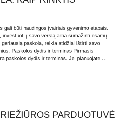
 gali būti naudingos įvairiais gyvenimo etapais.
nį, investuoti į savo verslą arba sumažinti esamų
 geriausią paskolą, reikia atidžiai ištirti savo
snius. Paskolos dydis ir terminas Pirmasis
yra paskolos dydis ir terminas. Jei planuojate …
 PRIEŽIŪROS PARDUOTUVĖ