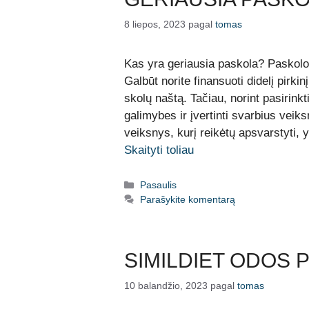
8 liepos, 2023
pagal
tomas
Kas yra geriausia paskola? Paskolos
Galbūt norite finansuoti didelį pirki
skolų naštą. Tačiau, norint pasirinkti
galimybes ir įvertinti svarbius veik
veiksnys, kurį reikėtų apsvarstyti, 
Skaityti toliau
Kategorijos
Pasaulis
Parašykite komentarą
SIMILDIET ODOS
10 balandžio, 2023
pagal
tomas