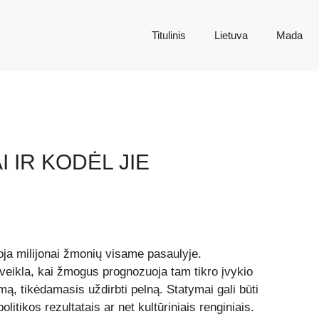
Titulinis
Lietuva
Mada
 IR KODĖL JIE
uoja milijonai žmonių visame pasaulyje.
ė veikla, kai žmogus prognozuoja tam tikro įvykio
mą, tikėdamasis uždirbti pelną. Statymai gali būti
litikos rezultatais ar net kultūriniais renginiais.