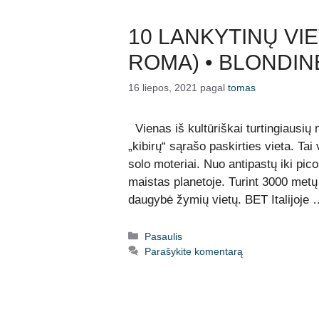
10 LANKYTINŲ VIE
ROMA) • BLONDIN
16 liepos, 2021
pagal
tomas
Vienas iš kultūriškai turtingiausių
„kibirų“ sąrašo paskirties vieta. Tai 
solo moteriai. Nuo antipastų iki picos
maistas planetoje. Turint 3000 metų is
daugybė žymių vietų. BET Italijoje
Kategorijos
Pasaulis
Parašykite komentarą