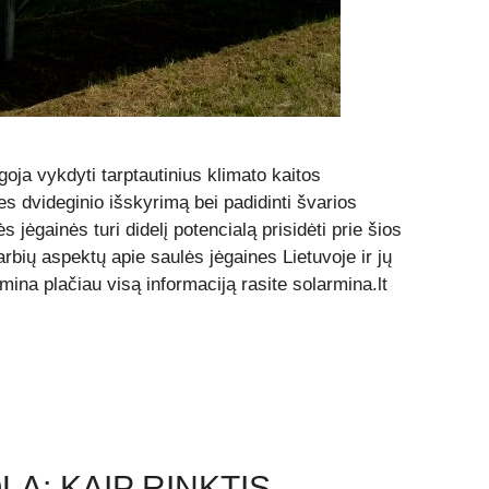
goja vykdyti tarptautinius klimato kaitos
es dvideginio išskyrimą bei padidinti švarios
 jėgainės turi didelį potencialą prisidėti prie šios
arbių aspektų apie saulės jėgaines Lietuvoje ir jų
mina plačiau visą informaciją rasite solarmina.lt
A: KAIP RINKTIS