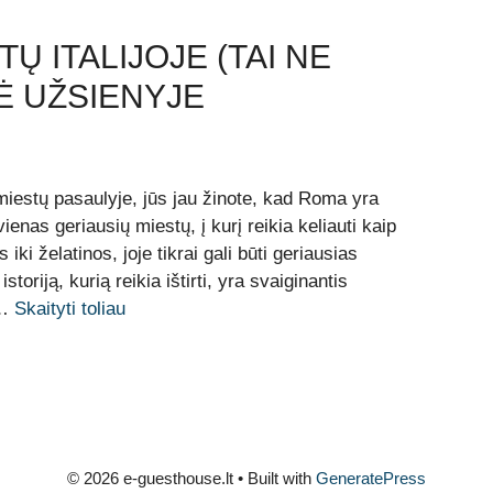
TŲ ITALIJOJE (TAI NE
Ė UŽSIENYJE
 miestų pasaulyje, jūs jau žinote, kad Roma yra
vienas geriausių miestų, į kurį reikia keliauti kaip
 iki želatinos, joje tikrai gali būti geriausias
toriją, kurią reikia ištirti, yra svaiginantis
 …
Skaityti toliau
© 2026 e-guesthouse.lt
• Built with
GeneratePress