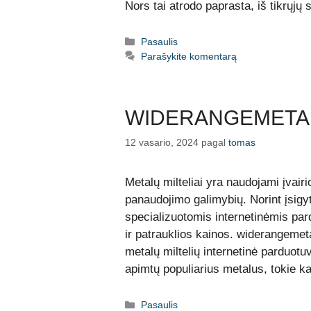
Nors tai atrodo paprasta, iš tikrų
Kategorijos
Pasaulis
Parašykite komentarą
WIDERANGEMETA
12 vasario, 2024
pagal
tomas
Metalų milteliai yra naudojami įvair
panaudojimo galimybių. Norint įsigyt
specializuotomis internetinėmis pa
ir patrauklios kainos. widerangeme
metalų miltelių internetinė parduotu
apimtų populiarius metalus, tokie ka
Kategorijos
Pasaulis