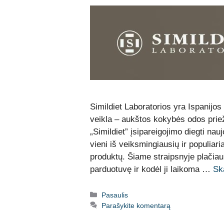
Simildiet Laboratorios yra Ispanijos
veikla – aukštos kokybės odos priež
„Simildiet” įsipareigojimo diegti na
vieni iš veiksmingiausių ir populiar
produktų. Šiame straipsnyje plačiau
parduotuvę ir kodėl ji laikoma …
Ska
Kategorijos
Pasaulis
Parašykite komentarą