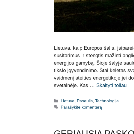
Lietuva, kaip Europos šalis, įsiparei
susitarimus ir stengtis mažinti angli
energijos gamybą. Šioje šalyje saulės
tikslo įgyvendinimo. Štai keletas sv
vaidmenį ateities energetikoje jei do
svetainėje. Kas …
Skaityti toliau
Kategorijos
Lietuva
,
Pasaulis
,
Technologija
Parašykite komentarą
GERIAUSIA PASKOL