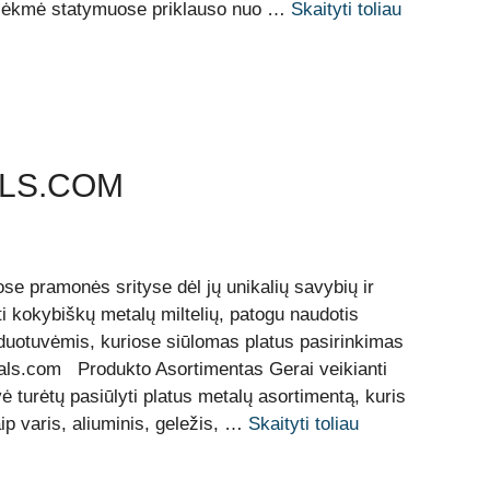
jų sėkmė statymuose priklauso nuo …
Skaityti toliau
LS.COM
iose pramonės srityse dėl jų unikalių savybių ir
i kokybiškų metalų miltelių, patogu naudotis
rduotuvėmis, kuriose siūlomas platus pasirinkimas
tals.com Produkto Asortimentas Gerai veikianti
vė turėtų pasiūlyti platus metalų asortimentą, kuris
ip varis, aliuminis, geležis, …
Skaityti toliau