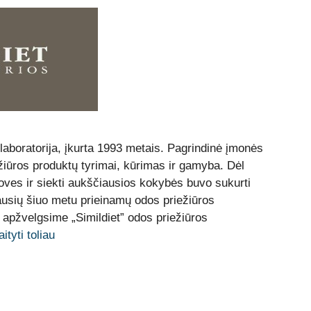
 laboratorija, įkurta 1993 metais. Pagrindinė įmonės
iūros produktų tyrimai, kūrimas ir gamyba. Dėl
ujoves ir siekti aukščiausios kokybės buvo sukurti
iausių šiuo metu prieinamų odos priežiūros
 apžvelgsime „Simildiet” odos priežiūros
ityti toliau