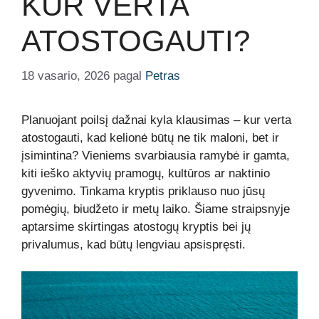
KUR VERTA
ATOSTOGAUTI?
18 vasario, 2026
pagal
Petras
Planuojant poilsį dažnai kyla klausimas – kur verta
atostogauti, kad kelionė būtų ne tik maloni, bet ir
įsimintina? Vieniems svarbiausia ramybė ir gamta,
kiti ieško aktyvių pramogų, kultūros ar naktinio
gyvenimo. Tinkama kryptis priklauso nuo jūsų
pomėgių, biudžeto ir metų laiko. Šiame straipsnyje
aptarsime skirtingas atostogų kryptis bei jų
privalumus, kad būtų lengviau apsispręsti.