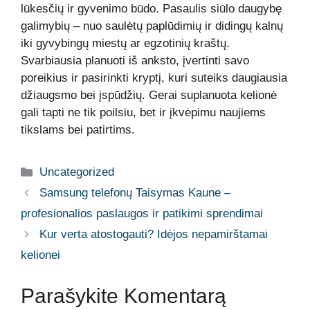
lūkesčių ir gyvenimo būdo. Pasaulis siūlo daugybę
galimybių – nuo saulėtų paplūdimių ir didingų kalnų
iki gyvybingų miestų ar egzotinių kraštų.
Svarbiausia planuoti iš anksto, įvertinti savo
poreikius ir pasirinkti kryptį, kuri suteiks daugiausia
džiaugsmo bei įspūdžių. Gerai suplanuota kelionė
gali tapti ne tik poilsiu, bet ir įkvėpimu naujiems
tikslams bei patirtims.
Kategorijos
Uncategorized
Samsung telefonų Taisymas Kaune –
profesionalios paslaugos ir patikimi sprendimai
Kur verta atostogauti? Idėjos nepamirštamai
kelionei
Parašykite Komentarą