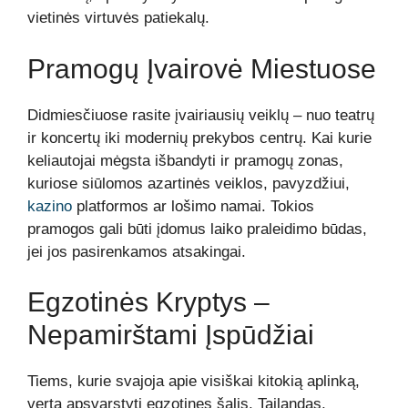
vietinės virtuvės patiekalų.
Pramogų Įvairovė Miestuose
Didmiesčiuose rasite įvairiausių veiklų – nuo teatrų
ir koncertų iki modernių prekybos centrų. Kai kurie
keliautojai mėgsta išbandyti ir pramogų zonas,
kuriose siūlomos azartinės veiklos, pavyzdžiui,
kazino
platformos ar lošimo namai. Tokios
pramogos gali būti įdomus laiko praleidimo būdas,
jei jos pasirenkamos atsakingai.
Egzotinės Kryptys –
Nepamirštami Įspūdžiai
Tiems, kurie svajoja apie visiškai kitokią aplinką,
verta apsvarstyti egzotines šalis. Tailandas,