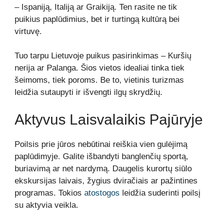
– Ispaniją, Italiją ar Graikiją. Ten rasite ne tik
puikius paplūdimius, bet ir turtingą kultūrą bei
virtuvę.
Tuo tarpu Lietuvoje puikus pasirinkimas – Kuršių
nerija ar Palanga. Šios vietos idealiai tinka tiek
šeimoms, tiek poroms. Be to, vietinis turizmas
leidžia sutaupyti ir išvengti ilgų skrydžių.
Aktyvus Laisvalaikis Pajūryje
Poilsis prie jūros nebūtinai reiškia vien gulėjimą
paplūdimyje. Galite išbandyti banglenčių sportą,
buriavimą ar net nardymą. Daugelis kurortų siūlo
ekskursijas laivais, žygius dviračiais ar pažintines
programas. Tokios
atostogos
leidžia suderinti poilsį
su aktyvia veikla.