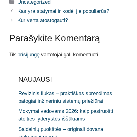
Kategorijos
Uncategorized
Kas yra statymai ir kodėl jie populiarūs?
Kur verta atostogauti?
Parašykite Komentarą
Tik
prisijungę
vartotojai gali komentuoti.
NAUJAUSI
Revizinis liukas – praktiškas sprendimas
patogiai inžinerinių sistemų priežiūrai
Mokymai vadovams 2026: kaip pasiruošti
ateities lyderystės iššūkiams
Saldainių puokštės – originali dovana
kiekvienai progai