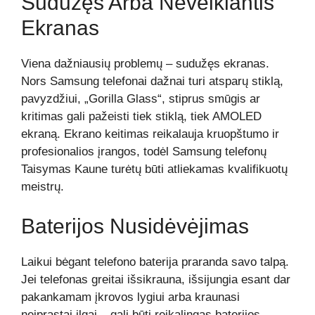
Sudužęs Arba Neveikiantis
Ekranas
Viena dažniausių problemų – sudužęs ekranas.
Nors Samsung telefonai dažnai turi atsparų stiklą,
pavyzdžiui, „Gorilla Glass“, stiprus smūgis ar
kritimas gali pažeisti tiek stiklą, tiek AMOLED
ekraną. Ekrano keitimas reikalauja kruopštumo ir
profesionalios įrangos, todėl Samsung telefonų
Taisymas Kaune turėtų būti atliekamas kvalifikuotų
meistrų.
Baterijos Nusidėvėjimas
Laikui bėgant telefono baterija praranda savo talpą.
Jei telefonas greitai išsikrauna, išsijungia esant dar
pakankamam įkrovos lygiui arba kraunasi
neįprastai ilgai – gali būti reikalingas baterijos