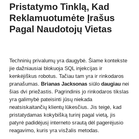
Pristatymo Tinklą, Kad
Reklamuotumėte Įrašus
Pagal Naudotojų Vietas
Techninių privalumų yra daugybė. Šiame kontekste
jie dažniausiai blokuoja SQL injekcijas ir
kenkėjiškus robotus. Tačiau tam yra ir rinkodaros
pranašumas.
Brianas Jacksonas
siūlo
daugiau
nei
šias dvi priežastis. Pagrindinis jo rinkodaros tikslas
yra galimybė pateisinti jūsų niekada
neatsiskaitančių klientų lūkesčius. Jis teigė, kad
pristatydamas kokybišką turinį pagal vietą, jis
patyrė padidėjusį interneto srautą dėl pagerėjusio
reagavimo, kuris yra visžalis metodas.