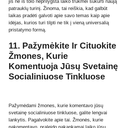
jis nė iš tolo neprilygsta laiko trukmei sukurti naują
patrauklų turinį. Žinoma, tai reiškia, kad galbūt
laikas pradėti galvoti apie savo temas kaip apie
idėjas, kurios turi tilpti ne tik į vieną universalią
pristatymo formą.
11. Pažymėkite Ir Cituokite
Žmones, Kurie
Komentuoja Jūsų Svetainę
Socialiniuose Tinkluose
Pažymėdami žmones, kurie komentavo jūsų
svetainę socialiniuose tinkluose, galite lengvai
lankytis. Pagalvokite apie tai. Žmonės, kurie
pakomentavo, praleido pakankamai laiko jūsų