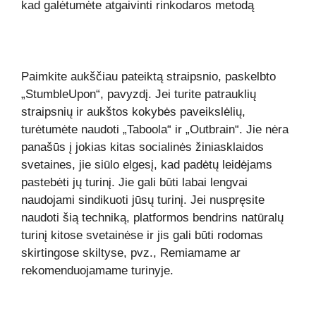
Paimkite aukščiau pateiktą straipsnio, paskelbto
„StumbleUpon“, pavyzdį. Jei turite patrauklių
straipsnių ir aukštos kokybės paveikslėlių,
turėtumėte naudoti „Taboola“ ir „Outbrain“. Jie nėra
panašūs į jokias kitas socialinės žiniasklaidos
svetaines, jie siūlo elgesį, kad padėtų leidėjams
pastebėti jų turinį. Jie gali būti labai lengvai
naudojami sindikuoti jūsų turinį. Jei nuspręsite
naudoti šią techniką, platformos bendrins natūralų
turinį kitose svetainėse ir jis gali būti rodomas
skirtingose ​​skiltyse, pvz., Remiamame ar
rekomenduojamame turinyje.