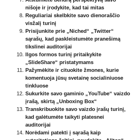
nišoje ir įrodykite, kad tai mitas
Reguliariai skelbkite savo dienoraščio
visžalį turinį
Prisijunkite prie „Niched“ „Twitter“
sąrašų, kad paskleistumėte pranešimą
tikslinei auditorijai
Ilgos formos turinį pritaikykite
„SlideShare“ pristatymams
Pažymėkite ir cituokite žmones, kurie
komentuoja jūsų svetainę socialiniuose
tinkluose
Sukurkite savo gaminio „YouTube“ vaizdo
įrašą, skirtą „Unboxing Box“
Transkribuokite savo vaizdo įrašų turinį,
kad galėtumėte taikyti platesnei
auditorijai
Norėdami patekti į sąrašą kaip