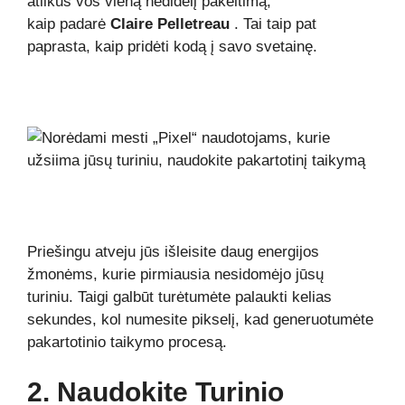
atlikus vos vieną nedidelį pakeitimą,
kaip padarė
Claire Pelletreau
. Tai taip pat
paprasta, kaip pridėti kodą į savo svetainę.
Priešingu atveju jūs išleisite daug energijos
žmonėms, kurie pirmiausia nesidomėjo jūsų
turiniu. Taigi galbūt turėtumėte palaukti kelias
sekundes, kol numesite pikselį, kad generuotumėte
pakartotinio taikymo procesą.
2. Naudokite Turinio