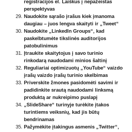
registracijos el. Laiškus į nepažeistas
perspektyvas
Naudokite sąrašo įrašus kiek įmanoma
daugiau – juos lengva skaityti ir „Tweet“
Naudokite „LinkedIn Groups“, kad
paskelbtumėte tikslinės auditorijos
patobulinimus
Įtraukite skaitytojus į savo turinio
rinkodarą naudodami minios šaltinį
Reguliariai optimizuotų „YouTube“ vaizdo
įrašų vaizdo įrašų turinio skelbimas
Priverskite žmones pasidomėti savimi ir
padidinkite srautą naudodami linksmą
produktą ar nukreipimo puslapį
„SlideShare“ turinyje turėkite įtakos
turintiems veiksnių, kad jis būtų
bendrinamas
Pažymėkite įtakingus asmenis „Twitter“,