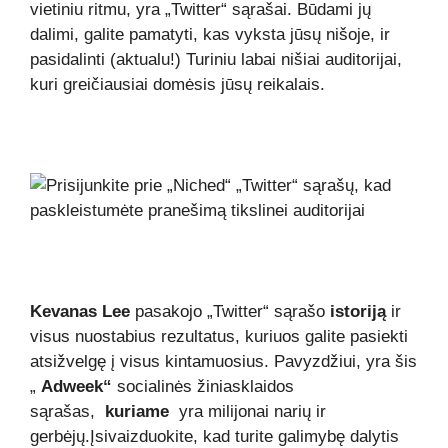
vietiniu ritmu, yra „Twitter“ sąrašai. Būdami jų
dalimi, galite pamatyti, kas vyksta jūsų nišoje, ir
pasidalinti (aktualu!) Turiniu labai nišiai auditorijai,
kuri greičiausiai domėsis jūsų reikalais.
Kevanas Lee
pasakojo „Twitter“ sąrašo
istoriją
ir
visus nuostabius rezultatus, kuriuos galite pasiekti
atsižvelgę ​​į visus kintamuosius. Pavyzdžiui, yra šis
„
Adweek“
socialinės žiniasklaidos
sąrašas,
kuriame
yra milijonai narių ir
gerbėjų.
Įsivaizduokite, kad turite galimybę dalytis