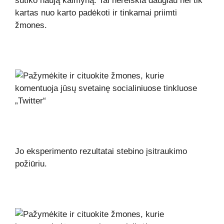
sutiko naują kaimyną. Tai nereiškia daugiau nei tik
kartas nuo karto padėkoti ir tinkamai priimti
žmones.
Jo eksperimento rezultatai stebino įsitraukimo
požiūriu.