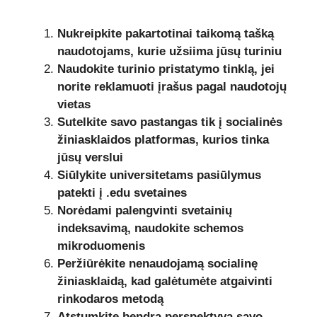
Nukreipkite pakartotinai taikomą tašką
naudotojams, kurie užsiima jūsų turiniu
Naudokite turinio pristatymo tinklą, jei
norite reklamuoti įrašus pagal naudotojų
vietas
Sutelkite savo pastangas tik į socialinės
žiniasklaidos platformas, kurios tinka
jūsų verslui
Siūlykite universitetams pasiūlymus
patekti į .edu svetaines
Norėdami palengvinti svetainių
indeksavimą, naudokite schemos
mikroduomenis
Peržiūrėkite nenaudojamą socialinę
žiniasklaidą, kad galėtumėte atgaivinti
rinkodaros metodą
Atstumkite bendrą perspektyvą savo