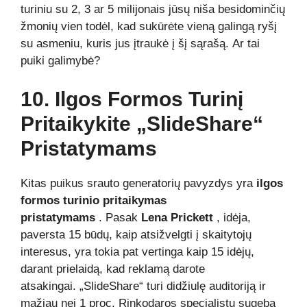
turiniu su 2, 3 ar 5 milijonais jūsų niša besidominčių
žmonių vien todėl, kad sukūrėte vieną galingą ryšį
su asmeniu, kuris jus įtraukė į šį sąrašą. Ar tai
puiki galimybė?
10. Ilgos Formos Turinį
Pritaikykite „SlideShare“
Pristatymams
Kitas puikus srauto generatorių pavyzdys yra
ilgos
formos turinio pritaikymas
pristatymams
. Pasak
Lena Prickett
, idėja,
paversta 15 būdų, kaip atsižvelgti į skaitytojų
interesus, yra tokia pat vertinga kaip 15 idėjų,
darant prielaidą, kad reklamą darote
atsakingai. „SlideShare“ turi didžiulę auditoriją ir
mažiau nei 1 proc. Rinkodaros specialistų sugeba