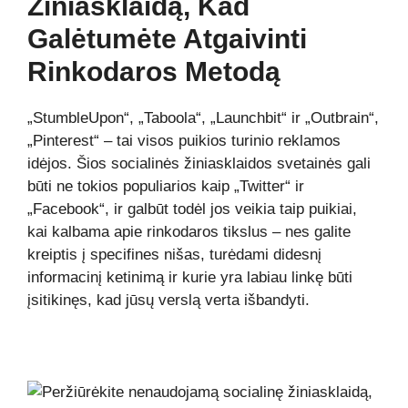
Žiniasklaidą, Kad
Galėtumėte Atgaivinti
Rinkodaros Metodą
„StumbleUpon“, „Taboola“, „Launchbit“ ir „Outbrain“,
„Pinterest“ – tai visos puikios turinio reklamos
idėjos. Šios socialinės žiniasklaidos svetainės gali
būti ne tokios populiarios kaip „Twitter“ ir
„Facebook“, ir galbūt todėl jos veikia taip puikiai,
kai kalbama apie rinkodaros tikslus – nes galite
kreiptis į specifines nišas, turėdami didesnį
informacinį ketinimą ir kurie yra labiau linkę būti
įsitikinęs, kad jūsų verslą verta išbandyti.