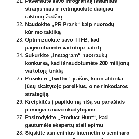
Paverskite savo infografiką išsamiais
straipsniais ir reitinguokite daugiau
raktinių žodžių
Naudokite „PR Prank“ kaip nuorodų
kūrimo taktiką
Optimizuokite savo TTFB, kad
pagerintumėte vartotojo patirtį
Sukurkite „Instagram“ nuotraukų
konkursą, kad išnaudotumėte 200 milijonų
vartotojų tinklą
Prisekite „Twitter“ įrašus, kurie atitinka
jūsų skaitytojo poreikius, o ne rinkodaros
strategiją
Kreipkitės į papildomą nišą su panašiais
pomėgiais savo skaitytojams
Pasirodykite „Product Hunt“, kad
gautumėte ekspertų atsiliepimų
Siųskite asmeninius internetinio seminaro