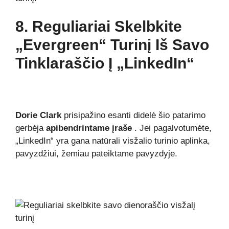
8. Reguliariai Skelbkite
„Evergreen“ Turinį Iš Savo
Tinklaraščio Į „LinkedIn“
Dorie Clark
prisipažino esanti didelė šio patarimo
gerbėja
apibendrintame įraše
. Jei pagalvotumėte,
„LinkedIn“ yra gana natūrali visžalio turinio aplinka,
pavyzdžiui, žemiau pateiktame pavyzdyje.