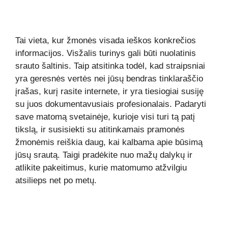
Tai vieta, kur žmonės visada ieškos konkrečios
informacijos. Visžalis turinys gali būti nuolatinis
srauto šaltinis. Taip atsitinka todėl, kad straipsniai
yra geresnės vertės nei jūsų bendras tinklaraščio
įrašas, kurį rasite internete, ir yra tiesiogiai susiję
su juos dokumentavusiais profesionalais. Padaryti
save matomą svetainėje, kurioje visi turi tą patį
tikslą, ir susisiekti su atitinkamais pramonės
žmonėmis reiškia daug, kai kalbama apie būsimą
jūsų srautą. Taigi pradėkite nuo mažų dalykų ir
atlikite pakeitimus, kurie matomumo atžvilgiu
atsilieps net po metų.