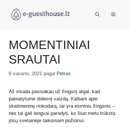
Pereiti
prie
Meniu
turinio
MOMENTINIAI
SRAUTAI
6 vasario, 2021
pagal
Petras
Aš visada pasisakau už žingsnį atgal, kad
pamatytume didesnį vaizdą. Kalbant apie
skaitmeninę rinkodarą, tai yra esminis žingsnis –
nes tai gali lengvai parodyti, ko šiuo metu trūksta
jūsų svetainėje taikomam požiūriui.