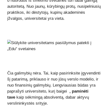
o nuorodos iš švietimo svetainės turi labai galingą
autoritetą. Nuo jaunų, kūrybingų protų, nusipelniusių
praktikos, iki dėstytojų, kupinų akademinės
įžvalgos, universitetai yra vieta.
Čia galimybių nėra. Tai, kaip pasirinksite įgyvendinti
šį patarimą, priklauso ir nuo jūsų verslo modelio, ir
nuo finansinių galimybių. Lengviausias būdas yra
paprašyti universiteto, kurį baigei
, paminėti
tave
kaip sėkmingą absolventą, dabar aktyvų
verslininkystės srityje.