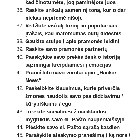
kad žinotumėte, jog paminėjote juos
Raskite unikalų asmeninį toną, kurio dar
niekas nepriėmė nišoje
Vedžkite visžalį turinį su populiariais
įrašais, kad matomumas būtų didesnis
Gaukite stulpelį apie pramonės leidinį
Raskite savo pramonės partnerių
Pasakykite savo prekės ženklo istoriją
sąžiningai kreipdamiesi į emocijas
Praneškite savo verslui apie „Hacker
News“
Paskelbkite klausimus, kurie priverčia
žmones naudotis savo pasididžiavimu /
kūrybiškumu / ego
Turėkite socialinės žiniasklaidos
mygtukus savo el. Pašto naujienlaiškyje
Plėskite savo el. Pašto sąrašą kasdien
Parašykite atsakymo pranešimą į ką nors /