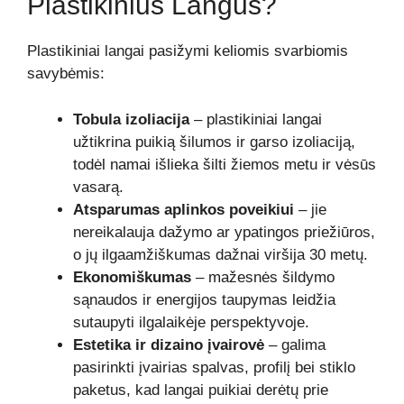
Plastikinius Langus?
Plastikiniai langai pasižymi keliomis svarbiomis
savybėmis:
Tobula izoliacija
– plastikiniai langai
užtikrina puikią šilumos ir garso izoliaciją,
todėl namai išlieka šilti žiemos metu ir vėsūs
vasarą.
Atsparumas aplinkos poveikiui
– jie
nereikalauja dažymo ar ypatingos priežiūros,
o jų ilgaamžiškumas dažnai viršija 30 metų.
Ekonomiškumas
– mažesnės šildymo
sąnaudos ir energijos taupymas leidžia
sutaupyti ilgalaikėje perspektyvoje.
Estetika ir dizaino įvairovė
– galima
pasirinkti įvairias spalvas, profilį bei stiklo
paketus, kad langai puikiai derėtų prie