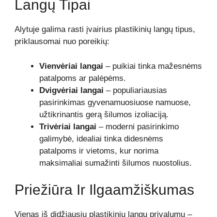
Langų Tipai
Alytuje galima rasti įvairius plastikinių langų tipus,
priklausomai nuo poreikių:
Vienvėriai langai
– puikiai tinka mažesnėms
patalpoms ar palėpėms.
Dvigvėriai langai
– populiariausias
pasirinkimas gyvenamuosiuose namuose,
užtikrinantis gerą šilumos izoliaciją.
Trivėriai langai
– moderni pasirinkimo
galimybė, idealiai tinka didesnėms
patalpoms ir vietoms, kur norima
maksimaliai sumažinti šilumos nuostolius.
Priežiūra Ir Ilgaamžiškumas
Vienas iš didžiausių plastikinių langų privalumų –