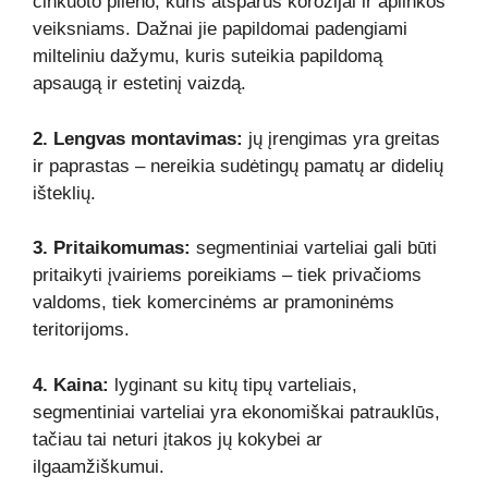
cinkuoto plieno, kuris atsparus korozijai ir aplinkos
veiksniams. Dažnai jie papildomai padengiami
milteliniu dažymu, kuris suteikia papildomą
apsaugą ir estetinį vaizdą.
2. Lengvas montavimas:
jų įrengimas yra greitas
ir paprastas – nereikia sudėtingų pamatų ar didelių
išteklių.
3. Pritaikomumas:
segmentiniai varteliai gali būti
pritaikyti įvairiems poreikiams – tiek privačioms
valdoms, tiek komercinėms ar pramoninėms
teritorijoms.
4. Kaina:
lyginant su kitų tipų varteliais,
segmentiniai varteliai yra ekonomiškai patrauklūs,
tačiau tai neturi įtakos jų kokybei ar
ilgaamžiškumui.