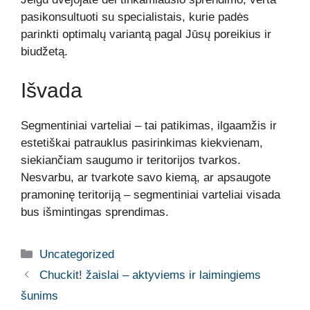
pasikonsultuoti su specialistais, kurie padės
parinkti optimalų variantą pagal Jūsų poreikius ir
biudžetą.
Išvada
Segmentiniai varteliai – tai patikimas, ilgaamžis ir
estetiškai patrauklus pasirinkimas kiekvienam,
siekiančiam saugumo ir teritorijos tvarkos.
Nesvarbu, ar tvarkote savo kiemą, ar apsaugote
pramoninę teritoriją – segmentiniai varteliai visada
bus išmintingas sprendimas.
Kategorijos
Uncategorized
Chuckit! žaislai – aktyviems ir laimingiems
šunims