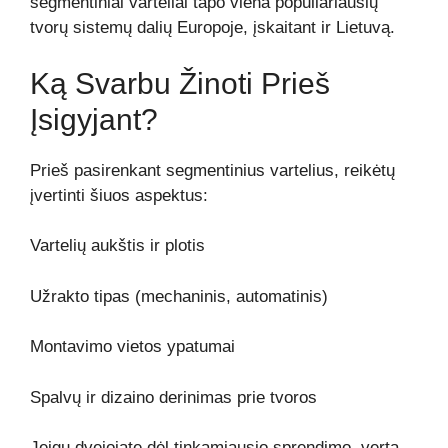
segmentiniai varteliai tapo viena populiariausių
tvorų sistemų dalių Europoje, įskaitant ir Lietuvą.
Ką Svarbu Žinoti Prieš
Įsigyjant?
Prieš pasirenkant segmentinius vartelius, reikėtų
įvertinti šiuos aspektus:
Vartelių aukštis ir plotis
Užrakto tipas (mechaninis, automatinis)
Montavimo vietos ypatumai
Spalvų ir dizaino derinimas prie tvoros
Jeigu dvejojate dėl tinkamiausio sprendimo, verta