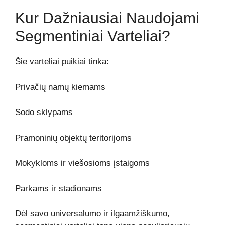
Kur Dažniausiai Naudojami
Segmentiniai Varteliai?
Šie varteliai puikiai tinka:
Privačių namų kiemams
Sodo sklypams
Pramoninių objektų teritorijoms
Mokykloms ir viešosioms įstaigoms
Parkams ir stadionams
Dėl savo universalumo ir ilgaamžiškumo,