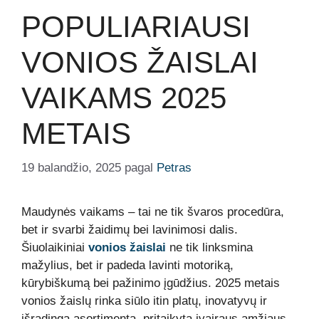
POPULIARIAUSI
VONIOS ŽAISLAI
VAIKAMS 2025
METAIS
19 balandžio, 2025
pagal
Petras
Maudynės vaikams – tai ne tik švaros procedūra,
bet ir svarbi žaidimų bei lavinimosi dalis.
Šiuolaikiniai
vonios žaislai
ne tik linksmina
mažylius, bet ir padeda lavinti motoriką,
kūrybiškumą bei pažinimo įgūdžius. 2025 metais
vonios žaislų rinka siūlo itin platų, inovatyvų ir
išradingą asortimentą, pritaikytą įvairaus amžiaus