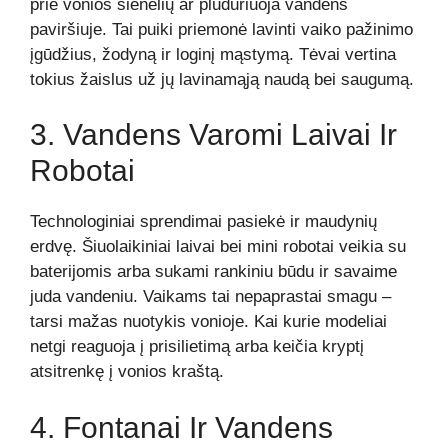
prie vonios sienelių ar plūduriuoja vandens
paviršiuje. Tai puiki priemonė lavinti vaiko pažinimo
įgūdžius, žodyną ir loginį mąstymą. Tėvai vertina
tokius žaislus už jų lavinamąją naudą bei saugumą.
3. Vandens Varomi Laivai Ir
Robotai
Technologiniai sprendimai pasiekė ir maudynių
erdvę. Šiuolaikiniai laivai bei mini robotai veikia su
baterijomis arba sukami rankiniu būdu ir savaime
juda vandeniu. Vaikams tai nepaprastai smagu –
tarsi mažas nuotykis vonioje. Kai kurie modeliai
netgi reaguoja į prisilietimą arba keičia kryptį
atsitrenkę į vonios kraštą.
4. Fontanai Ir Vandens