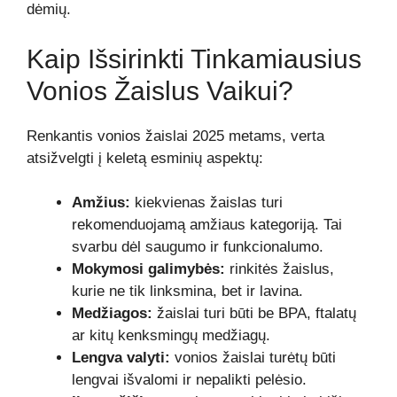
dėmių.
Kaip Išsirinkti Tinkamiausius
Vonios Žaislus Vaikui?
Renkantis vonios žaislai 2025 metams, verta
atsižvelgti į keletą esminių aspektų:
Amžius:
kiekvienas žaislas turi
rekomenduojamą amžiaus kategoriją. Tai
svarbu dėl saugumo ir funkcionalumo.
Mokymosi galimybės:
rinkitės žaislus,
kurie ne tik linksmina, bet ir lavina.
Medžiagos:
žaislai turi būti be BPA, ftalatų
ar kitų kenksmingų medžiagų.
Lengva valyti:
vonios žaislai turėtų būti
lengvai išvalomi ir nepalikti pelėsio.