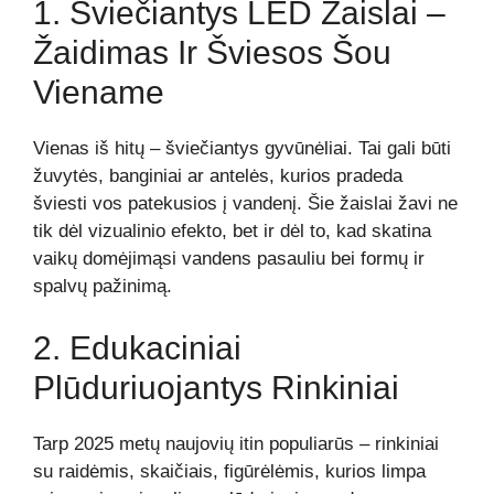
1. Šviečiantys LED Žaislai –
Žaidimas Ir Šviesos Šou
Viename
Vienas iš hitų – šviečiantys gyvūnėliai. Tai gali būti
žuvytės, banginiai ar antelės, kurios pradeda
šviesti vos patekusios į vandenį. Šie žaislai žavi ne
tik dėl vizualinio efekto, bet ir dėl to, kad skatina
vaikų domėjimąsi vandens pasauliu bei formų ir
spalvų pažinimą.
2. Edukaciniai
Plūduriuojantys Rinkiniai
Tarp 2025 metų naujovių itin populiarūs – rinkiniai
su raidėmis, skaičiais, figūrėlėmis, kurios limpa