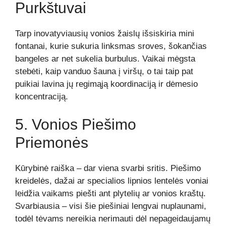
Purkštuvai
Tarp inovatyviausių vonios žaislų išsiskiria mini
fontanai, kurie sukuria linksmas sroves, šokančias
bangeles ar net sukelia burbulus. Vaikai mėgsta
stebėti, kaip vanduo šauna į viršų, o tai taip pat
puikiai lavina jų regimąją koordinaciją ir dėmesio
koncentraciją.
5. Vonios Piešimo
Priemonės
Kūrybinė raiška – dar viena svarbi sritis. Piešimo
kreidelės, dažai ar specialios lipnios lentelės voniai
leidžia vaikams piešti ant plytelių ar vonios kraštų.
Svarbiausia – visi šie piešiniai lengvai nuplaunami,
todėl tėvams nereikia nerimauti dėl nepageidaujamų