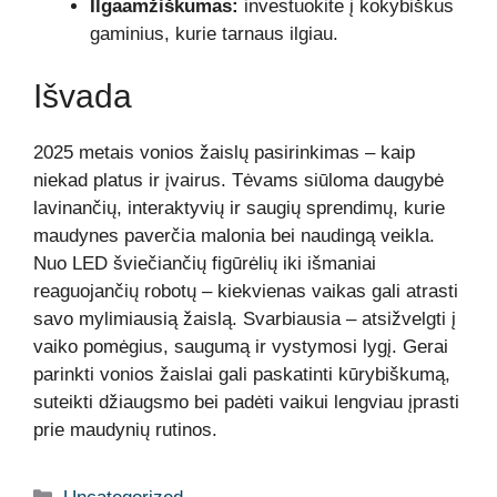
Ilgaamžiškumas:
investuokite į kokybiškus
gaminius, kurie tarnaus ilgiau.
Išvada
2025 metais vonios žaislų pasirinkimas – kaip
niekad platus ir įvairus. Tėvams siūloma daugybė
lavinančių, interaktyvių ir saugių sprendimų, kurie
maudynes paverčia malonia bei naudingą veikla.
Nuo LED šviečiančių figūrėlių iki išmaniai
reaguojančių robotų – kiekvienas vaikas gali atrasti
savo mylimiausią žaislą. Svarbiausia – atsižvelgti į
vaiko pomėgius, saugumą ir vystymosi lygį. Gerai
parinkti vonios žaislai gali paskatinti kūrybiškumą,
suteikti džiaugsmo bei padėti vaikui lengviau įprasti
prie maudynių rutinos.
Kategorijos