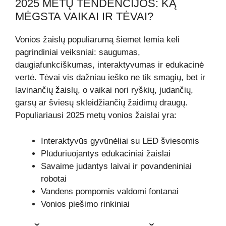
2025 METŲ TENDENCIJOS: KĄ
MĖGSTA VAIKAI IR TĖVAI?
Vonios žaislų populiarumą šiemet lemia keli
pagrindiniai veiksniai: saugumas,
daugiafunkciškumas, interaktyvumas ir edukacinė
vertė. Tėvai vis dažniau ieško ne tik smagių, bet ir
lavinančių žaislų, o vaikai nori ryškių, judančių,
garsų ar šviesų skleidžiančių žaidimų draugų.
Populiariausi 2025 metų vonios žaislai yra:
Interaktyvūs gyvūnėliai su LED šviesomis
Plūduriuojantys edukaciniai žaislai
Savaime judantys laivai ir povandeniniai
robotai
Vandens pompomis valdomi fontanai
Vonios piešimo rinkiniai