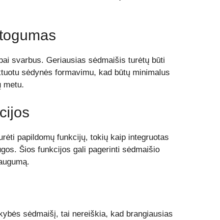
atogumas
ai svarbus. Geriausias sėdmaišis turėtų būti
ktuotu sėdynės formavimu, kad būtų minimalus
ų metu.
cijos
urėti papildomų funkcijų, tokių kaip integruotas
os. Šios funkcijos gali pagerinti sėdmaišio
 saugumą.
kybės sėdmaišį, tai nereiškia, kad brangiausias