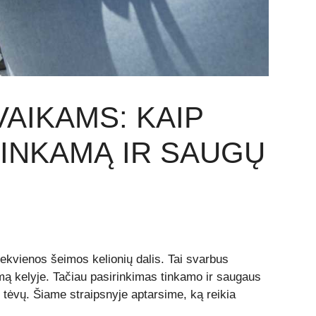
VAIKAMS: KAIP
TINKAMĄ IR SAUGŲ
ekvienos šeimos kelionių dalis. Tai svarbus
umą kelyje. Tačiau pasirinkimas tinkamo ir saugaus
i tėvų. Šiame straipsnyje aptarsime, ką reikia