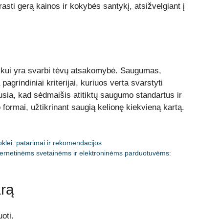
asti gerą kainos ir kokybės santykį, atsižvelgiant į
ikui yra svarbi tėvų atsakomybė. Saugumas,
grindiniai kriterijai, kuriuos verta svarstyti
usia, kad sėdmaišis atitiktų saugumo standartus ir
 formai, užtikrinant saugią kelionę kiekvieną kartą.
klei: patarimai ir rekomendacijos
nternetinėms svetainėms ir elektroninėms parduotuvėms:
rą
oti.