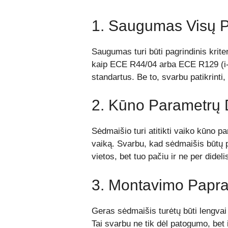
1. Saugumas Visų 
Saugumas turi būti pagrindinis kriter
kaip ECE R44/04 arba ECE R129 (i-
standartus. Be to, svarbu patikrinti,
2. Kūno Parametrų 
Sėdmaišio turi atitikti vaiko kūno p
vaiką. Svarbu, kad sėdmaišis būtų 
vietos, bet tuo pačiu ir ne per didel
3. Montavimo Papr
Geras sėdmaišis turėtų būti lengva
Tai svarbu ne tik dėl patogumo, bet i