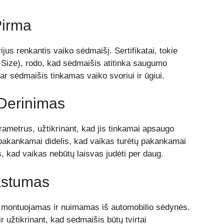
Pirma
ijus renkantis vaiko sėdmaišį. Sertifikatai, tokie
Size), rodo, kad sėdmaišis atitinka saugumo
 ar sėdmaišis tinkamas vaiko svoriui ir ūgiui.
Derinimas
arametrus, užtikrinant, kad jis tinkamai apsaugo
pakankamai didelis, kad vaikas turėtų pakankamai
is, kad vaikas nebūtų laisvas judėti per daug.
astumas
i montuojamas ir nuimamas iš automobilio sėdynės.
r užtikrinant, kad sėdmaišis būtų tvirtai