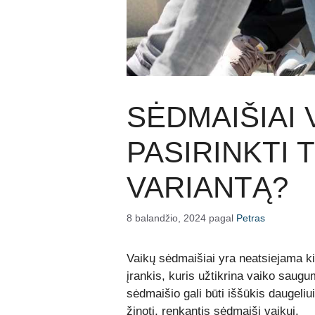
SĖDMAIŠIAI 
PASIRINKTI 
VARIANTĄ?
8 balandžio, 2024
pagal
Petras
Vaikų sėdmaišiai yra neatsiejama ki
įrankis, kuris užtikrina vaiko saug
sėdmaišio gali būti iššūkis daugeliu
žinoti, renkantis sėdmaišį vaikui.