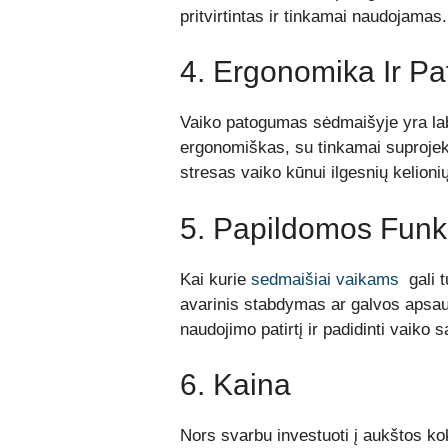
pritvirtintas ir tinkamai naudojamas.
4. Ergonomika Ir P
Vaiko patogumas sėdmaišyje yra lab
ergonomiškas, su tinkamai suproje
stresas vaiko kūnui ilgesnių kelioni
5. Papildomos Funk
Kai kurie
sedmaišiai vaikams
gali t
avarinis stabdymas ar galvos apsaug
naudojimo patirtį ir padidinti vaiko
6. Kaina
Nors svarbu investuoti į aukštos ko