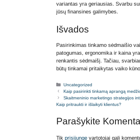
variantas yra geriausias. Svarbu sur
jūsų finansines galimybes.
Išvados
Pasirinkimas tinkamo sėdmaišio va
patogumas, ergonomika ir kaina yra pa
renkantis sėdmaišį. Tačiau, svarbia
būtų tinkamai pritaikytas vaiko kūno
Kategorijos
Uncategorized
Kaip pasirinkti tinkamą aprangą medžio
Skaitmeninio marketingo strategijos i
Kaip pritraukti ir išlaikyti klientus?
Parašykite Komenta
Tik
prisijungę
vartotojai gali komentu