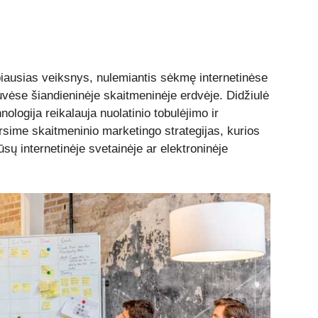
iausias veiksnys, nulemiantis sėkmę internetinėse
uvėse šiandieninėje skaitmeninėje erdvėje. Didžiulė
nologija reikalauja nuolatinio tobulėjimo ir
rsime skaitmeninio marketingo strategijas, kurios
 jūsų internetinėje svetainėje ar elektroninėje