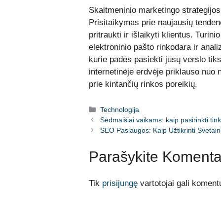
Skaitmeninio marketingo strategijo
Prisitaikymas prie naujausių tendenci
pritraukti ir išlaikyti klientus. Turi
elektroninio pašto rinkodara ir anali
kurie padės pasiekti jūsų verslo tiks
internetinėje erdvėje priklauso nuo 
prie kintančių rinkos poreikių.
Kategorijos
Technologija
Sėdmaišiai vaikams: kaip pasirinkti ti
SEO Paslaugos: Kaip Užtikrinti Svetai
Parašykite Komenta
Tik
prisijungę
vartotojai gali komentu