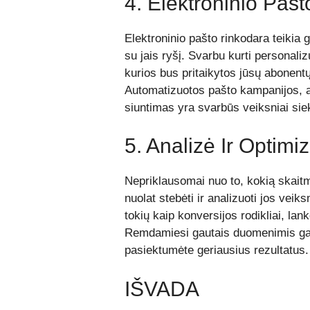
4. Elektroninio Paš
Elektroninio pašto rinkodara teikia g
su jais ryšį. Svarbu kurti personali
kurios bus pritaikytos jūsų abonent
Automatizuotos pašto kampanijos, a
siuntimas yra svarbūs veiksniai sieki
5. Analizė Ir Optim
Nepriklausomai nuo to, kokią skaitm
nuolat stebėti ir analizuoti jos vei
tokių kaip konversijos rodikliai, l
Remdamiesi gautais duomenimis galit
pasiektumėte geriausius rezultatus.
IŠVADA