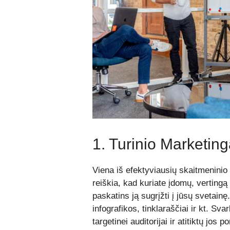
1. Turinio Marketin
Viena iš efektyviausių skaitmeninio 
reiškia, kad kuriate įdomų, vertingą ir
paskatins ją sugrįžti į jūsų svetainę.
infografikos, tinklaraščiai ir kt. Sva
targetinei auditorijai ir atitiktų jos p