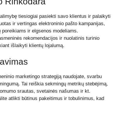
to Rinkodara
alimybę tiesiogiai pasiekti savo klientus ir palaikyti
zuotas ir vertingas elektroninio pašto kampanijas,
ų poreikiams ir elgsenos modeliams.
smeninės rekomendacijos ir nuolatinis turinio
ant išlaikyti klientų lojalumą.
izavimas
eninio marketingo strategiją naudojate, svarbu
ksmingumą. Tai reiškia sekmingų metrikų stebėjimą,
ankomumo srautas, svetainės našumas ir kt.
e atlikti būtinus pakeitimus ir tobulinimus, kad