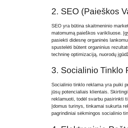
2. SEO (Paieškos Va
SEO yra būtina skaitmeninio marketi
matomumą paieškos varikliuose. Įgy
pasiekti didesnę organinės lankomu
spustelėti būtent organinius rezulta
techninę optimizaciją, nuorodų įgūdž
3. Socialinio Tinkl
Socialinio tinklo reklama yra puiki p
jūsų potencialiais klientais. Skirting
reklamuoti, todėl svarbu pasirinkti t
Įdomus turinys, tinkamai sukurta rek
pagrindiniai sėkmingos socialinio t