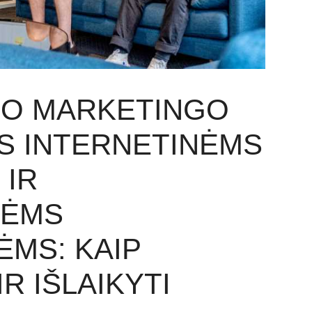
IO MARKETINGO
S INTERNETINĖMS
 IR
NĖMS
MS: KAIP
R IŠLAIKYTI