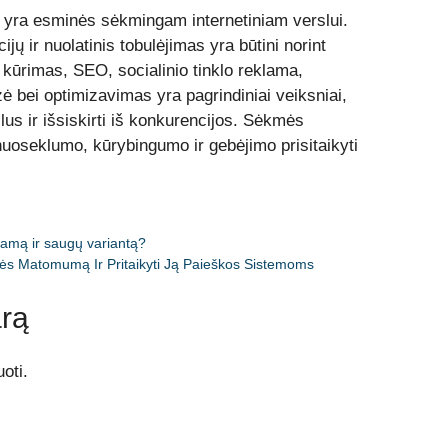
s yra esminės sėkmingam internetiniam verslui.
jų ir nuolatinis tobulėjimas yra būtini norint
nio kūrimas, SEO, socialinio tinklo reklama,
zė bei optimizavimas yra pagrindiniai veiksniai,
lus ir išsiskirti iš konkurencijos. Sėkmės
nuoseklumo, kūrybingumo ir gebėjimo prisitaikyti
nkamą ir saugų variantą?
nės Matomumą Ir Pritaikyti Ją Paieškos Sistemoms
rą
oti.