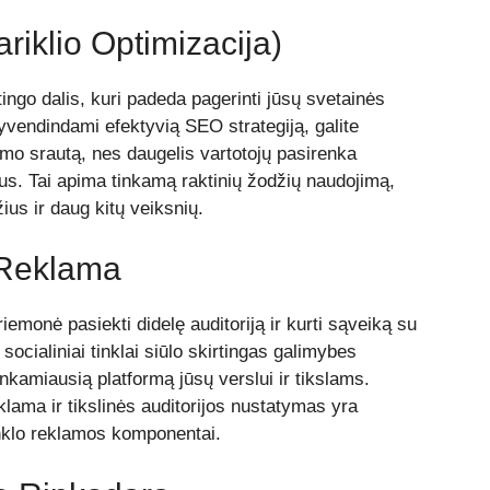
riklio Optimizacija)
ngo dalis, kuri padeda pagerinti jūsų svetainės
vendindami efektyvią SEO strategiją, galite
mo srautą, nes daugelis vartotojų pasirenka
tus. Tai apima tinkamą raktinių žodžių naudojimą,
ius ir daug kitų veiksnių.
o Reklama
riemonė pasiekti didelę auditoriją ir kurti sąveiką su
i socialiniai tinklai siūlo skirtingas galimybes
inkamiausią platformą jūsų verslui ir tikslams.
lama ir tikslinės auditorijos nustatymas yra
inklo reklamos komponentai.