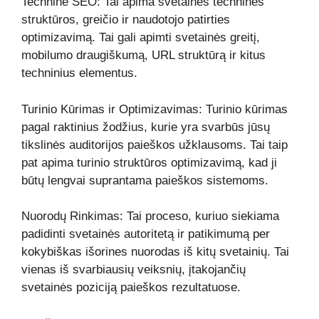
Techninė SEO: Tai apima svetainės techninės
struktūros, greičio ir naudotojo patirties
optimizavimą. Tai gali apimti svetainės greitį,
mobilumo draugiškumą, URL struktūrą ir kitus
techninius elementus.
Turinio Kūrimas ir Optimizavimas: Turinio kūrimas
pagal raktinius žodžius, kurie yra svarbūs jūsų
tikslinės auditorijos paieškos užklausoms. Tai taip
pat apima turinio struktūros optimizavimą, kad ji
būtų lengvai suprantama paieškos sistemoms.
Nuorodų Rinkimas: Tai proceso, kuriuo siekiama
padidinti svetainės autoritetą ir patikimumą per
kokybiškas išorines nuorodas iš kitų svetainių. Tai
vienas iš svarbiausių veiksnių, įtakojančių
svetainės poziciją paieškos rezultatuose.