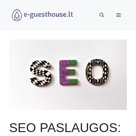
Pereiti
prie
Meniu
turinio
SEO PASLAUGOS: