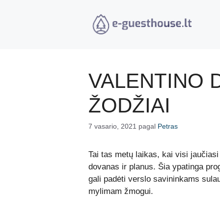
Pereiti
prie
turinio
VALENTINO D
ŽODŽIAI
7 vasario, 2021
pagal
Petras
Tai tas metų laikas, kai visi jaučiasi
dovanas ir planus.
Šia ypatinga pro
gali padėti verslo savininkams sulauk
mylimam žmogui.