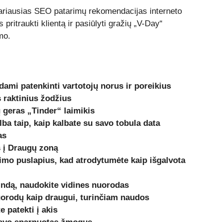
ariausias SEO patarimų rekomendacijas interneto
pritraukti klientą ir pasiūlyti gražių „V-Day“
mo.
ėdami patenkinti vartotojų norus ir poreikius
 raktinius žodžius
 geras „Tinder“ laimikis
lba taip, kaip kalbate su savo tobula data
as
s į Draugų zoną
imo puslapius, kad atrodytumėte kaip išgalvota
rindą, naudokite vidines nuorodas
orodų kaip draugui, turinčiam naudos
e patekti į akis