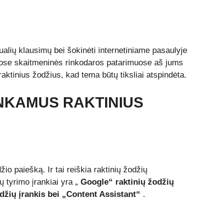
tualių klausimų bei šokinėti internetiniame pasaulyje
tuose skaitmeninės rinkodaros patarimuose aš jums
raktinius žodžius, kad tema būtų tiksliai atspindėta.
TINKAMUS RAKTINIUS
io paiešką. Ir tai reiškia raktinių žodžių
ų tyrimo įrankiai yra „
Google“ raktinių žodžių
odžių įrankis bei „Content Assistant“
.