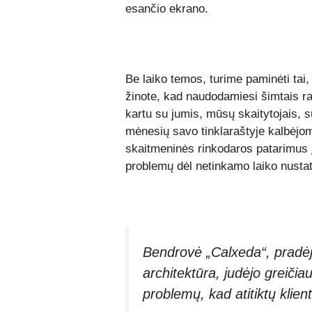
esančio ekrano.
Be laiko temos, turime paminėti tai,
žinote, kad naudodamiesi šimtais raš
kartu su jumis, mūsų skaitytojais, 
mėnesių savo tinklaraštyje kalbėjo
skaitmeninės rinkodaros patarimus į
problemų dėl netinkamo laiko nusta
Bendrovė „Calxeda“, pradėju
architektūra, judėjo greičiau
problemų, kad atitiktų klient