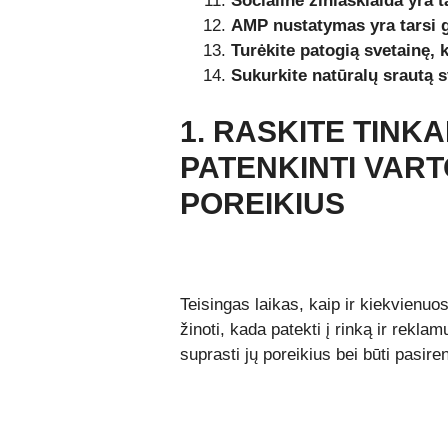
Socialinė žiniasklaida yra
AMP nustatymas yra tarsi g
Turėkite patogią svetainę,
Sukurkite natūralų srautą 
1. RASKITE TINK
PATENKINTI VAR
POREIKIUS
Teisingas laikas, kaip ir kiekvienuos
žinoti, kada patekti į rinką ir reklam
suprasti jų poreikius bei būti pasiren