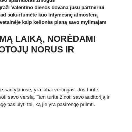
 tavo sparnuotas žmogus
raži Valentino dienos dovana jūsų partneriui
 kad sukurtumėte kuo intymesnę atmosferą
svetainėje kaip kelionės planą savo mylimajam
AMĄ LAIKĄ, NORĖDAMI
TOTOJŲ NORUS IR
e santykiuose, yra labai vertingas. Jūs turite
uoti savo verslą. Tam turite žinoti savo auditoriją ir
gę pasiūlyti tai, ką jie yra pasirengę priimti.