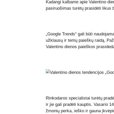
Kadangi kalbame apie Valentino dieną
pasiruošimas turėtų prasidėti likus b
„Google Trends“ gali būti naudojama
užklausų ir temų paieškų raidą. Pažve
Valentino dienos paieškos prasided
Rinkodaros specialistai turėtų prad
ir jie gali pradėti kauptis. Vasario 
žmonių perka, ieško ir gauna įkvėp