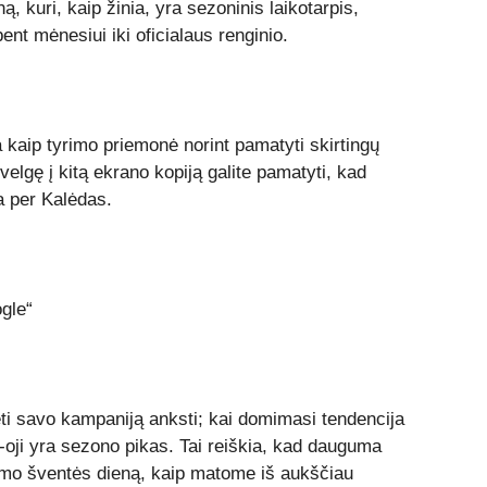
, kuri, kaip žinia, yra sezoninis laikotarpis,
ent mėnesiui iki oficialaus renginio.
 kaip tyrimo priemonė norint pamatyti skirtingų
lgę ​​į kitą ekrano kopiją galite pamatyti, kad
a per Kalėdas.
ėti savo kampaniją anksti; kai domimasi tendencija
14-oji yra sezono pikas. Tai reiškia, kad dauguma
imo šventės dieną, kaip matome iš aukščiau