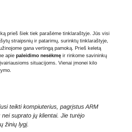
 ką prieš šiek tiek parašėme tinklaraštyje. Jūs visi
ytų straipsnių ir patarimų, surinktų tinklaraštyje,
sužinojome gana vertingą pamoką. Prieš keletą
me apie
paleidimo nesėkmę
ir rinkome savininkų
vairiausioms situacijoms. Vienai įmonei kilo
tymo.
si teikti kompiuterius, pagrįstus ARM
 nei suprato jų klientai. Jie turėjo
ų žinių lygį.