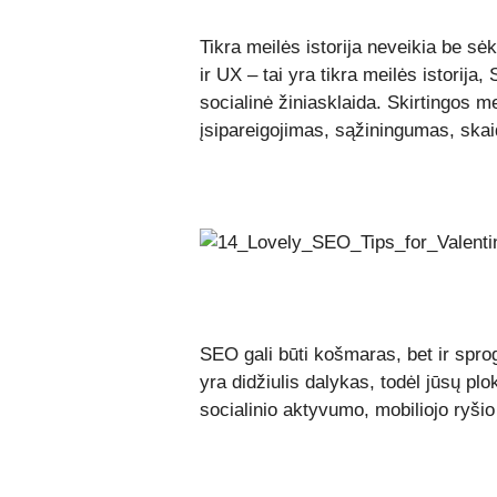
Tikra meilės istorija neveikia be s
ir UX – tai yra tikra meilės istorij
socialinė žiniasklaida. Skirtingos m
įsipareigojimas, sąžiningumas, ska
SEO gali būti košmaras, bet ir sprog
yra didžiulis dalykas, todėl jūsų plo
socialinio aktyvumo, mobiliojo ryši