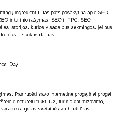
ėkmingų ingredientų. Tas pats pasakytina apie SEO
a, SEO ir turinio rašymas, SEO ir PPC, SEO ir
eilės istorijos, kurios visada bus sėkmingos, jei bus
idrumas ir sunkus darbas.
imas. Pasiruošti savo internetinę progą šiai progai
kštelėje neturėtų trūkti UX, turinio optimizavimo,
o sąrankos, geros svetainės architektūros.