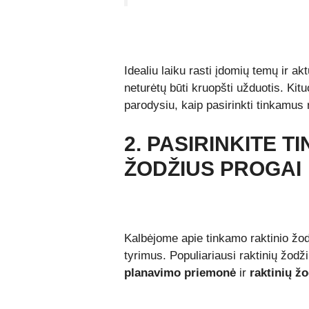
Idealiu laiku rasti įdomių temų ir ak
neturėtų būti kruopšti užduotis. Ki
parodysiu, kaip pasirinkti tinkamus 
2. PASIRINKITE 
ŽODŽIUS PROGAI
Kalbėjome apie tinkamo raktinio žodž
tyrimus. Populiariausi raktinių žodži
planavimo priemonė
ir
raktinių ž