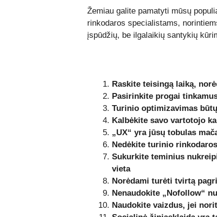
Žemiau galite pamatyti mūsų populi
rinkodaros specialistams, norintiems 
įspūdžių, be ilgalaikių santykių kūri
Raskite teisingą laiką, nor
Pasirinkite progai tinkamus
Turinio optimizavimas būtų
Kalbėkite savo vartotojo ka
„UX“ yra jūsų tobulas mač
Nedėkite turinio rinkodaro
Sukurkite teminius nukreip
vieta
Norėdami turėti tvirtą pag
Nenaudokite „Nofollow“ nu
Naudokite vaizdus, ​​jei norit