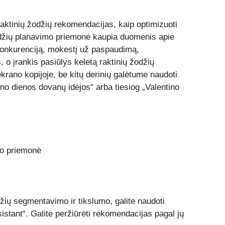
raktinių žodžių rekomendacijas, kaip optimizuoti
odžių planavimo priemonė kaupia duomenis apie
konkurenciją, mokestį už paspaudimą,
s, o įrankis pasiūlys keletą raktinių žodžių
ekrano kopijoje, be kitų derinių galėtume naudoti
no dienos dovanų idėjos“ arba tiesiog „Valentino
žių segmentavimo ir tikslumo, galite naudoti
sistant“. Galite peržiūrėti rekomendacijas pagal jų