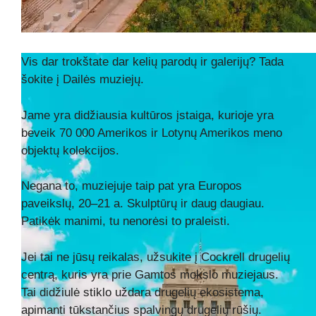
Vis dar trokštate dar kelių parodų ir galerijų? Tada
šokite į Dailės muziejų.
Jame yra didžiausia kultūros įstaiga, kurioje yra
beveik 70 000 Amerikos ir Lotynų Amerikos meno
objektų kolekcijos.
Negana to, muziejuje taip pat yra Europos
paveikslų, 20–21 a. Skulptūrų ir daug daugiau.
Patikėk manimi, tu nenorėsi to praleisti.
Jei tai ne jūsų reikalas, užsukite į Cockrell drugelių
centrą, kuris yra prie Gamtos mokslo muziejaus.
Tai didžiulė stiklo uždara drugelių ekosistema,
apimanti tūkstančius spalvingų drugelių rūšių.