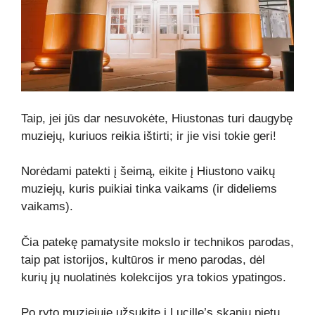
Taip, jei jūs dar nesuvokėte, Hiustonas turi daugybę
muziejų, kuriuos reikia ištirti; ir jie visi tokie geri!
Norėdami patekti į šeimą, eikite į Hiustono vaikų
muziejų, kuris puikiai tinka vaikams (ir dideliems
vaikams).
Čia patekę pamatysite mokslo ir technikos parodas,
taip pat istorijos, kultūros ir meno parodas, dėl
kurių jų nuolatinės kolekcijos yra tokios ypatingos.
Po ryto muziejuje užsukite į Lucille’s skanių pietų