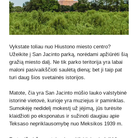
Vykstate toliau nuo Hiustono miesto centro?
Užeikite į San Jacinto parką, norėdami apžiūrėti šią
gražią miesto dalį. Ne tik parko teritorija yra labai
maloni pasivaikščioti saulėtą dieną; bet ji taip pat
turi daug šios svetainės istorijos.
Matote, čia yra San Jacinto mūšio lauko valstybinė
istorinė vietovė, kurioje yra muziejus ir paminklas.
Sumokėję nedidelį mokestį už įėjimą, jūs turėsite
klaidžioti po eksponatus ir sužinoti daugiau apie
Teksaso nepriklausomybę nuo Meksikos 1939 m.