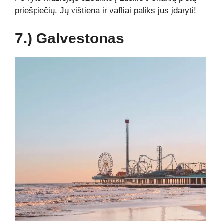
priešpiečių. Jų vištiena ir vafliai paliks jus įdaryti!
7.)
Galvestonas