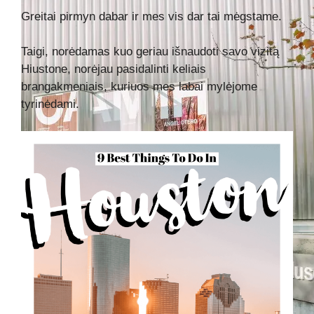
Greitai pirmyn dabar ir mes vis dar tai mėgstame.
Taigi, norėdamas kuo geriau išnaudoti savo vizitą
Hiustone, norėjau pasidalinti keliais
brangakmeniais, kuriuos mes labai mylėjome
tyrinėdami.