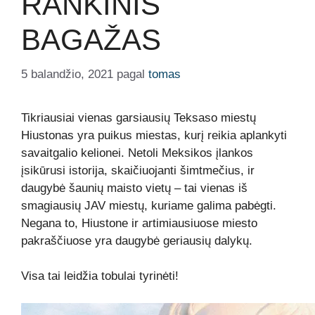
RANKINIS
BAGAŽAS
5 balandžio, 2021
pagal
tomas
Tikriausiai vienas garsiausių Teksaso miestų
Hiustonas yra puikus miestas, kurį reikia aplankyti
savaitgalio kelionei. Netoli Meksikos įlankos
įsikūrusi istorija, skaičiuojanti šimtmečius, ir
daugybė šaunių maisto vietų – tai vienas iš
smagiausių JAV miestų, kuriame galima pabėgti.
Negana to, Hiustone ir artimiausiuose miesto
pakraščiuose yra daugybė geriausių dalykų.
Visa tai leidžia tobulai tyrinėti!