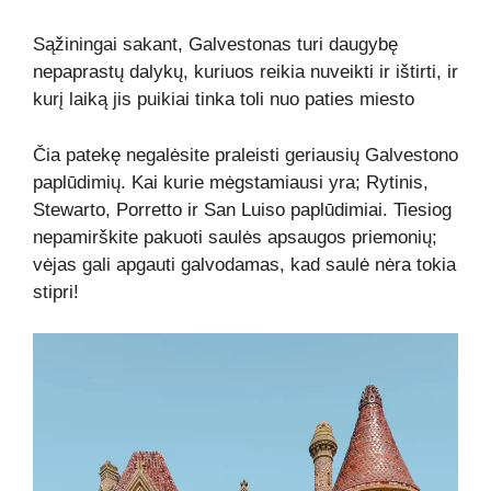
Sąžiningai sakant, Galvestonas turi daugybę
nepaprastų dalykų, kuriuos reikia nuveikti ir ištirti, ir
kurį laiką jis puikiai tinka toli nuo paties miesto
Čia patekę negalėsite praleisti geriausių Galvestono
paplūdimių. Kai kurie mėgstamiausi yra; Rytinis,
Stewarto, Porretto ir San Luiso paplūdimiai. Tiesiog
nepamirškite pakuoti saulės apsaugos priemonių;
vėjas gali apgauti galvodamas, kad saulė nėra tokia
stipri!