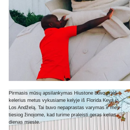
Pirmasis mūsų apsilankymas Hiustone buvo prieš
kelerius metus vykusiame kelyje iš Florida Keys į
Los Andželą. Tai buvo nepaprastas varymas ir mes
tiesiog žinojome, kad turime praleisti geras kelias
dienas mieste.