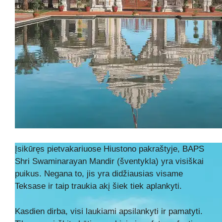
Įsikūręs pietvakariuose Hiustono pakraštyje, BAPS
Shri Swaminarayan Mandir (šventykla) yra visiškai
puikus. Negana to, jis yra didžiausias visame
Teksase ir taip traukia akį šiek tiek aplankyti.
Kasdien dirba, visi laukiami apsilankyti ir pamatyti.