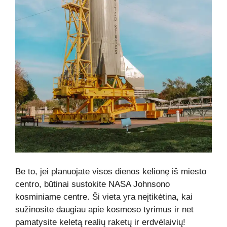
Be to, jei planuojate visos dienos kelionę iš miesto
centro, būtinai sustokite NASA Johnsono
kosminiame centre. Ši vieta yra neįtikėtina, kai
sužinosite daugiau apie kosmoso tyrimus ir net
pamatysite keletą realių raketų ir erdvėlaivių!