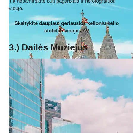
Tik nepamirškite būti pagarbiais ir nefotografuoti
viduje.
Skaitykite daugiau: geriausios kelionių kelio
stotelės visoje JAV
3.) Dailės Muziejus