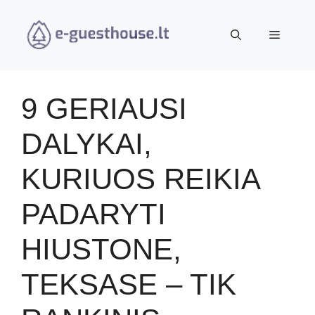
Pereiti
prie
Meniu
turinio
9 GERIAUSI
DALYKAI,
KURIUOS REIKIA
PADARYTI
HIUSTONE,
TEKSASE – TIK