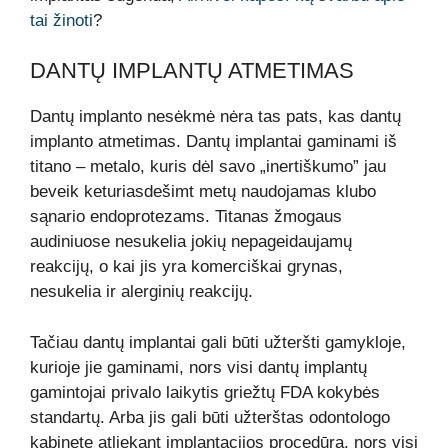
tai žinoti
?
DANTŲ IMPLANTŲ ATMETIMAS
Dantų implanto nesėkmė nėra tas pats, kas dantų
implanto atmetimas. Dantų implantai gaminami iš
titano – metalo, kuris dėl savo „inertiškumo” jau
beveik keturiasdešimt metų naudojamas klubo
sąnario endoprotezams. Titanas žmogaus
audiniuose nesukelia jokių nepageidaujamų
reakcijų, o kai jis yra komerciškai grynas,
nesukelia ir alerginių reakcijų.
Tačiau dantų implantai gali būti užteršti gamykloje,
kurioje jie gaminami, nors visi dantų implantų
gamintojai privalo laikytis griežtų FDA kokybės
standartų. Arba jis gali būti užterštas odontologo
kabinete atliekant implantacijos procedūrą, nors visi