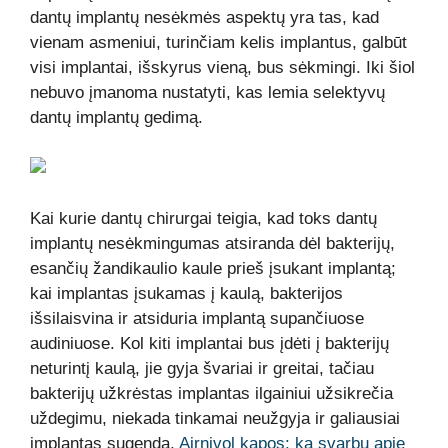
dantų implantų nesėkmės aspektų yra tas, kad
vienam asmeniui, turinčiam kelis implantus, galbūt
visi implantai, išskyrus vieną, bus sėkmingi. Iki šiol
nebuvo įmanoma nustatyti, kas lemia selektyvų
dantų implantų gedimą.
Kai kurie dantų chirurgai teigia, kad toks dantų
implantų nesėkmingumas atsiranda dėl bakterijų,
esančių žandikaulio kaule prieš įsukant implantą;
kai implantas įsukamas į kaulą, bakterijos
išsilaisvina ir atsiduria implantą supančiuose
audiniuose. Kol kiti implantai bus įdėti į bakterijų
neturintį kaulą, jie gyja švariai ir greitai, tačiau
bakterijų užkrėstas implantas ilgainiui užsikrečia
uždegimu, niekada tinkamai neužgyja ir galiausiai
implantas sugenda,
Airnivol kapos: ką svarbu apie