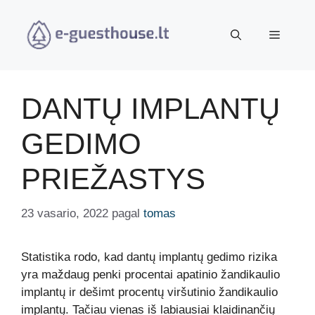
Pereiti
prie
Meniu
turinio
DANTŲ IMPLANTŲ
GEDIMO
PRIEŽASTYS
23 vasario, 2022
pagal
tomas
Statistika rodo, kad dantų implantų gedimo rizika
yra maždaug penki procentai apatinio žandikaulio
implantų ir dešimt procentų viršutinio žandikaulio
implantų. Tačiau vienas iš labiausiai klaidinančių