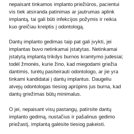
nepaisant tinkamos implanto priežiūros, pacientui
vis tiek atsiranda patinimas ar jautrumas aplink
implantą, tai gali būti infekcijos požymis ir reikia
kuo greičiau kreiptis į odontologą.
Dantų implanto gedimas taip pat gali įvykti, jei
implantas buvo netinkamai įstatytas. Netinkamai
įstatytą implantą trikdys burnos kramtymo judesiai;
todėl žmonės, kurie žino, kad miegodami griežia
dantimis, turėtų pasiteirauti odontologo, ar jie yra
tinkami kandidatai į dantų implantus. Daugeliu
atvejų odontologas tiesiog aprūpins jus burna, kad
dantų griežimas būtų minimalus.
O jei, nepaisant visų pastangų, patirsite dantų
implanto gedimą, nustačius ir pašalinus gedimo
priežastį, implantą galėsite tiesiog pakeisti.