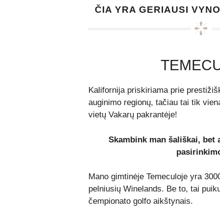
ČIA YRA GERIAUSI VYNO
TEMEC
Kalifornija priskiriama prie prestiži
auginimo regionų, tačiau tai tik vien
vietų Vakarų pakrantėje!
Skambink man šališkai, bet a
pasirinkim
Mano gimtinėje Temeculoje yra 300
pelniusių Winelands. Be to, tai puik
čempionato golfo aikštynais.