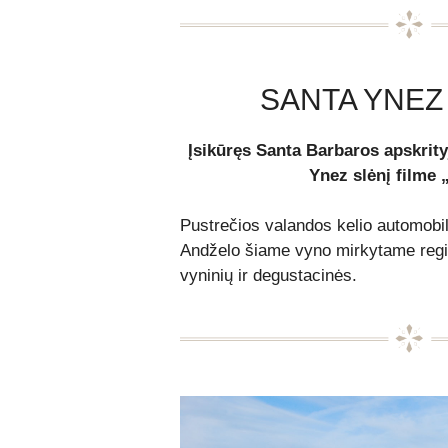
SANTA YNEZ
Įsikūręs Santa Barbaros apskrity
Ynez slėnį filme 
Pustrečios valandos kelio automobil
Andželo šiame vyno mirkytame regio
vyninių ir degustacinės.