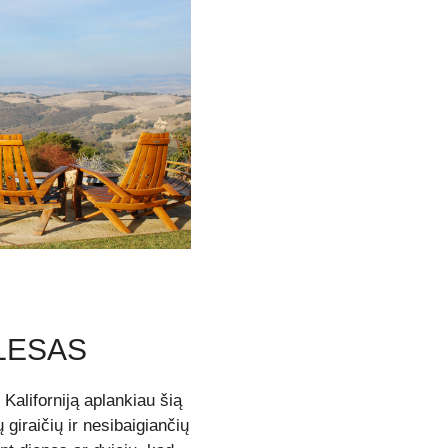
LESAS
Kaliforniją aplankiau šią
 giraičių ir nesibaigiančių