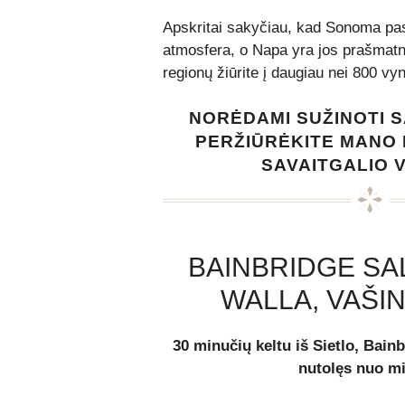
Apskritai sakyčiau, kad Sonoma pa
atmosfera, o Napa yra jos prašmatni
regionų žiūrite į daugiau nei 800 vyn
NORĖDAMI SUŽINOTI 
PERŽIŪRĖKITE MANO
SAVAITGALIO 
BAINBRIDGE SA
WALLA, VAŠI
30 minučių keltu iš Sietlo, Bain
nutolęs nuo mi