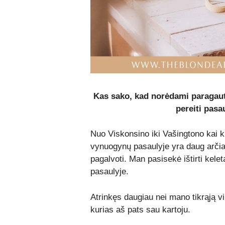
Kas sako, kad norėdami paragauti
pereiti pasau
Nuo Viskonsino iki Vašingtono kai ku
vynuogynų pasaulyje yra daug arči
pagalvoti. Man pasisekė ištirti kele
pasaulyje.
Atrinkęs daugiau nei mano tikrąją vin
kurias aš pats sau kartoju.