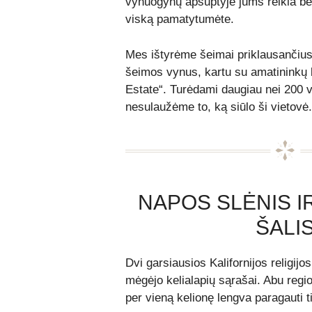
vynuogynų apsuptyje jums reikia ben
viską pamatytumėte.
Mes ištyrėme šeimai priklausančiu
šeimos vynus, kartu su amatininkų 
Estate“. Turėdami daugiau nei 200
nesulaužėme to, ką siūlo ši vietovė.
NAPOS SLĖNIS 
ŠALI
Dvi garsiausios Kalifornijos religijos
mėgėjo kelialapių sąrašai. Abu regio
per vieną kelionę lengva paragauti 