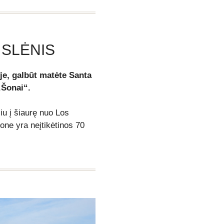
 SLĖNIS
je, galbūt matėte Santa
„Šonai“.
iu į šiaurę nuo Los
ne yra neįtikėtinos 70