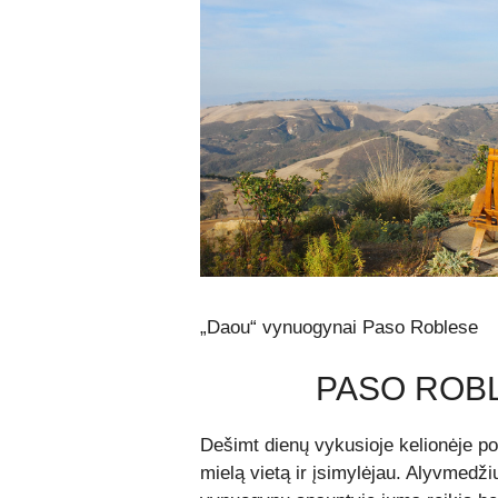
„Daou“ vynuogynai Paso Roblese
PASO ROB
Dešimt dienų vykusioje kelionėje po 
mielą vietą ir įsimylėjau. Alyvmedžių