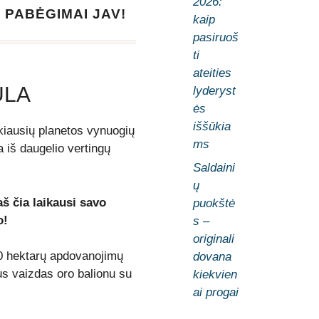
2026:
 PABĖGIMAI JAV!
kaip
pasiruoš
ti
ateities
ULA
lyderyst
ės
iššūkia
škiausių planetos vynuogių
ms
a iš daugelio vertingų
Saldaini
ų
š čia laikausi savo
puokštė
o!
s –
originali
0 hektarų apdovanojimų
dovana
us vaizdas oro balionu su
kiekvien
ai progai