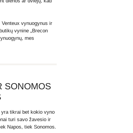
t dienos ar dviejų, kad
s Venteux vynuogynus ir
butikų vynine „Brecon
 vynuogynų, mes
IR SONOMOS
S
 yra tikrai bet kokio vyno
nai turi savo žavesio ir
tiek Napos, tiek Sonomos.