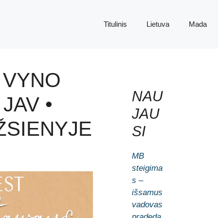
Titulinis
Lietuva
Mada
 VYNO
NAU
JAV •
JAU
ŽSIENYJE
SI
MB
steigima
s –
išsamus
vadovas
pradeda