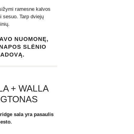
sižymi ramesne kalvos
 sesuo. Tarp dviejų
inių.
SAVO NUOMONĘ,
 NAPOS SLĖNIO
VADOVĄ.
LA + WALLA
NGTONAS
bridge sala yra pasaulis
esto.