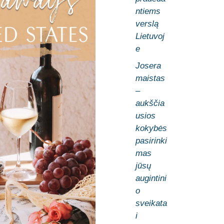
ntiems
verslą
Lietuvoj
e
Josera
maistas
–
aukščia
usios
kokybės
pasirinki
mas
jūsų
augintini
o
sveikata
i