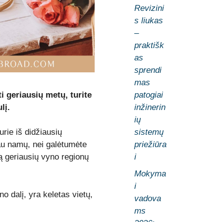
Revizini
s liukas
–
praktišk
as
sprendi
mas
 geriausių metų, turite
patogiai
lį.
inžinerin
ių
sistemų
rie iš didžiausių
priežiūra
au namų, nei galėtumėte
i
tą geriausių vyno regionų
Mokyma
i
o dalį, yra keletas vietų,
vadova
ms