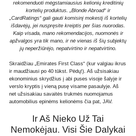
rekomenduoti mėgstamiausius kelionių kreditinių
kortelių produktus. „Blonde Abroad“ ir
„CardRatings“ gali gauti komisinį mokestį iš kortelių
išdavėjų, jei nuspręsite kreiptis per šias nuorodas.
Kaip visada, mano rekomendacijos, nuomonės ir
apžvalgos yra tik mano, ir nė vienas iš šių subjektų
jų neperžiūrėjo, nepatvirtino ir nepatvirtino.
Skraidžiau „Emirates First Class“ (kur valgiau ikrus
ir maudžiausi po 40 tūkst. Pėdų!). Aš užsisakiau
ekonominius skrydžius į abi puses visoje šalyje ir
verslo kryptis į vieną pusę visame pasaulyje. Aš
net užsisakiau savaitės trukmės nuomojamus
automobilius epinėms kelionėms čia pat, JAV.
Ir Aš Nieko Už Tai
Nemokėjau. Visi Šie Dalykai