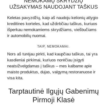
NEMOKAMŲ SKRYDŽIŲ
UŽSAKYMAS NAUDOJANT TAŠKUS
Keletas pavyzdžių, kaip aš naudoju kelionių atlygio
kreditines korteles, kad uždirbčiau taškus, kuriuos
išperkau nemokamiems skrydžiams, viešbučiams
ir automobilių nuomai.
TAIP, NEMOKAMAI.
Nors aš turėjau pirkti, kad kaupčiau taškus, tai yra
kasdieniai pirkimai, kuriuos norėčiau įsigyti
neatsižvelgdamas į taškus – mes kalbame apie
maisto produktus, dujas, valgymą restoranuose ir
visa kita.
Tarptautinė Ilgųjų Gabenimų
Pirmoji Klasė