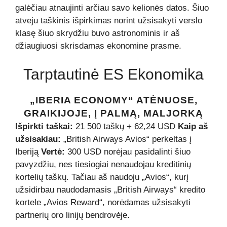
galėčiau atnaujinti arčiau savo kelionės datos. Šiuo
atveju taškinis išpirkimas norint užsisakyti verslo
klasę šiuo skrydžiu buvo astronominis ir aš
džiaugiuosi skrisdamas ekonomine prasme.
Tarptautinė ES Ekonomika
„IBERIA ECONOMY“ ATĖNUOSE,
GRAIKIJOJE, Į PALMĄ, MALJORKĄ
Išpirkti taškai:
21 500 taškų + 62,24 USD
Kaip aš
užsisakiau:
„British Airways Avios“ perkeltas į
Iberiją
Vertė:
300 USD norėjau pasidalinti šiuo
pavyzdžiu, nes tiesiogiai nenaudojau kreditinių
kortelių taškų. Tačiau aš naudoju „Avios“, kurį
užsidirbau naudodamasis „British Airways“ kredito
kortele „Avios Reward“, norėdamas užsisakyti
partnerių oro linijų bendrovėje.