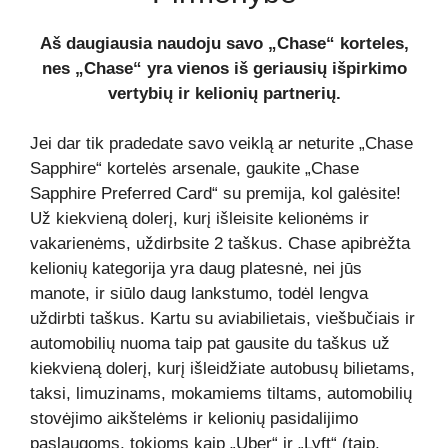
Aš daugiausia naudoju savo „Chase“ korteles,
nes „Chase“ yra vienos iš geriausių išpirkimo
vertybių ir kelionių partnerių.
Jei dar tik pradedate savo veiklą ar neturite „Chase
Sapphire“ kortelės arsenale, gaukite „Chase
Sapphire Preferred Card“ su premija, kol galėsite!
Už kiekvieną dolerį, kurį išleisite kelionėms ir
vakarienėms, uždirbsite 2 taškus. Chase apibrėžta
kelionių kategorija yra daug platesnė, nei jūs
manote, ir siūlo daug lankstumo, todėl lengva
uždirbti taškus. Kartu su aviabilietais, viešbučiais ir
automobilių nuoma taip pat gausite du taškus už
kiekvieną dolerį, kurį išleidžiate autobusų bilietams,
taksi, limuzinams, mokamiems tiltams, automobilių
stovėjimo aikštelėms ir kelionių pasidalijimo
paslaugoms, tokioms kaip „Uber“ ir „Lyft“ (taip,