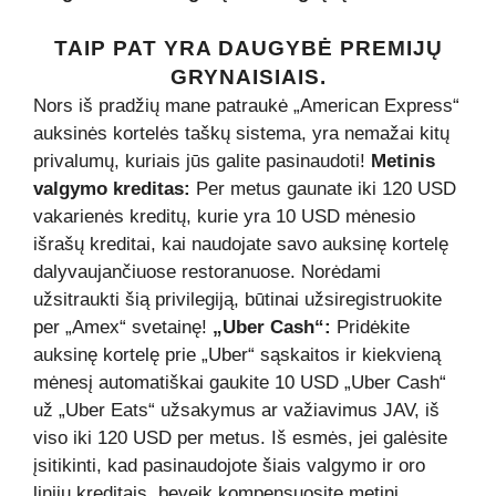
TAIP PAT YRA DAUGYBĖ PREMIJŲ
GRYNAISIAIS.
Nors iš pradžių mane patraukė „American Express“
auksinės kortelės taškų sistema, yra nemažai kitų
privalumų, kuriais jūs galite pasinaudoti!
Metinis
valgymo kreditas:
Per metus gaunate iki 120 USD
vakarienės kreditų, kurie yra 10 USD mėnesio
išrašų kreditai, kai naudojate savo auksinę kortelę
dalyvaujančiuose restoranuose. Norėdami
užsitraukti šią privilegiją, būtinai užsiregistruokite
per „Amex“ svetainę!
„Uber Cash“:
Pridėkite
auksinę kortelę prie „Uber“ sąskaitos ir kiekvieną
mėnesį automatiškai gaukite 10 USD „Uber Cash“
už „Uber Eats“ užsakymus ar važiavimus JAV, iš
viso iki 120 USD per metus. Iš esmės, jei galėsite
įsitikinti, kad pasinaudojote šiais valgymo ir oro
linijų kreditais, beveik kompensuosite metinį