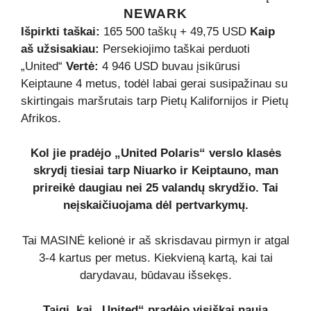
NEWARK
Išpirkti taškai:
165 500 taškų + 49,75 USD
Kaip
aš užsisakiau:
Persekiojimo taškai perduoti
„United“
Vertė:
4 946 USD buvau įsikūrusi
Keiptaune 4 metus, todėl labai gerai susipažinau su
skirtingais maršrutais tarp Pietų Kalifornijos ir Pietų
Afrikos.
Kol jie pradėjo „United Polaris“ verslo klasės
skrydį tiesiai tarp Niuarko ir Keiptauno, man
prireikė daugiau nei 25 valandų skrydžio. Tai
neįskaičiuojama dėl pertvarkymų.
Tai MASINĖ kelionė ir aš skrisdavau pirmyn ir atgal
3-4 kartus per metus. Kiekvieną kartą, kai tai
darydavau, būdavau išsekęs.
Taigi, kai „United“ pradėjo visiškai naują