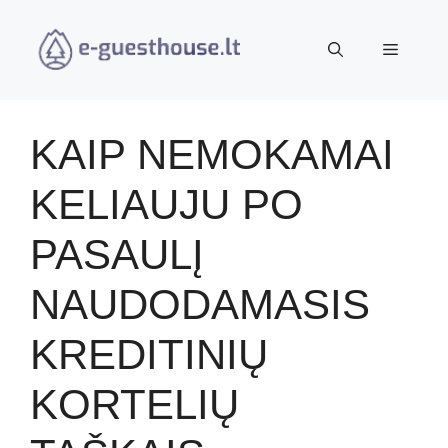
Pereiti
prie
Meniu
turinio
KAIP NEMOKAMAI
KELIAUJU PO
PASAULĮ
NAUDODAMASIS
KREDITINIŲ
KORTELIŲ