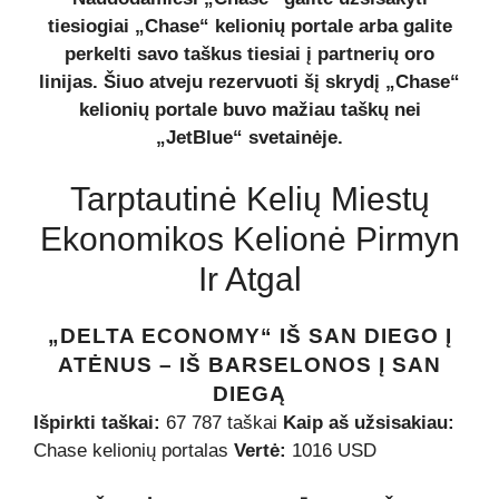
tiesiogiai „Chase“ kelionių portale arba galite
perkelti savo taškus tiesiai į partnerių oro
linijas. Šiuo atveju rezervuoti šį skrydį „Chase“
kelionių portale buvo mažiau taškų nei
„JetBlue“ svetainėje.
Tarptautinė Kelių Miestų
Ekonomikos Kelionė Pirmyn
Ir Atgal
„DELTA ECONOMY“ IŠ SAN DIEGO Į
ATĖNUS – IŠ BARSELONOS Į SAN
DIEGĄ
Išpirkti taškai:
67 787 taškai
Kaip aš užsisakiau:
Chase kelionių portalas
Vertė:
1016 USD