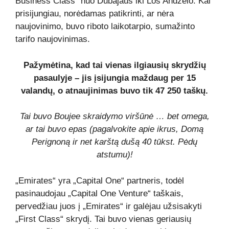
Business Class“ nuo Dubajaus iki Los Andželo. Kai
prisijungiau, norėdamas patikrinti, ar nėra
naujovinimo, buvo riboto laikotarpio, sumažinto
tarifo naujovinimas.
Pažymėtina, kad tai vienas ilgiausių skrydžių
pasaulyje – jis įsijungia maždaug per 15
valandų, o atnaujinimas buvo tik 47 250 taškų.
Tai buvo Boujee skraidymo viršūnė … bet omega,
ar tai buvo epas (pagalvokite apie ikrus, Domą
Perignoną ir net karštą dušą 40 tūkst. Pėdų
atstumu)!
„Emirates“ yra „Capital One“ partneris, todėl
pasinaudojau „Capital One Venture“ taškais,
pervedžiau juos į „Emirates“ ir galėjau užsisakyti
„First Class“ skrydį. Tai buvo vienas geriausių