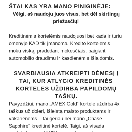
ŠTAI KAS YRA MANO PINIGINĖJE:
Vėlgi, aš naudoju juos visus, bet dėl ​​skirtingų
priežasčių!
Kreditinėmis kortelėmis naudojuosi bet kada ir turiu
omenyje KAD tik įmanoma. Kredito kortelėmis
moku viską, pradedant mokesčiais, baigiant
automobilio draudimu ir kasdienėmis išlaidomis.
SVARBIAUSIA ATKREIPTI DĖMESĮ Į
TAI, KUR ATLYGIO KREDITINĖS
KORTELĖS UŽDIRBA PAPILDOMŲ
TAŠKŲ.
Pavyzdžiui, mano „AMEX Gold“ kortelė uždirba 4x
taškus už dolerį, išleistą maisto produktams ir
vakarienėms – tai geriau nei mano „Chase
Sapphire“ kreditinė kortelė. Taigi, aš visada