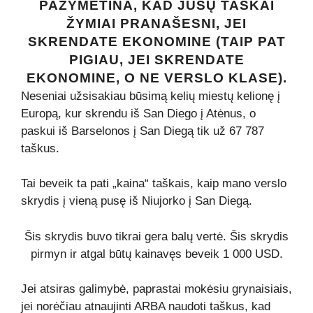
PAŽYMĖTINA, KAD JŪSŲ TAŠKAI
ŽYMIAI PRANAŠESNI, JEI
SKRENDATE EKONOMINE (TAIP PAT
PIGIAU, JEI SKRENDATE
EKONOMINE, O NE VERSLO KLASE).
Neseniai užsisakiau būsimą kelių miestų kelionę į
Europą, kur skrendu iš San Diego į Atėnus, o
paskui iš Barselonos į San Diegą tik už 67 787
taškus.
Tai beveik ta pati „kaina“ taškais, kaip mano verslo
skrydis į vieną pusę iš Niujorko į San Diegą.
Šis skrydis buvo tikrai gera balų vertė. Šis skrydis
pirmyn ir atgal būtų kainavęs beveik 1 000 USD.
Jei atsiras galimybė, paprastai mokėsiu grynaisiais,
jei norėčiau atnaujinti ARBA naudoti taškus, kad