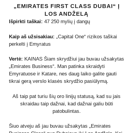
„EMIRATES FIRST CLASS DUBAI“ Į
LOS ANDŽELĄ
Išpirkti taškai:
47 250 mylių į dangų
Kaip aš užsisakiau:
„Capital One“ rizikos taškai
perkelti į Emyratus
Vertė:
KAINAS Šiam skrydžiui jau buvau užsakytas
„Emirates Business“. Man patinka skraidyti
Emyratuose ir Katare, nes daug laiko galite gauti
tikrai gerą verslo klasės skrydžio pasiūlymą.
Aš taip pat turiu šių oro linijų statusą, kad su jais
skraidau taip dažnai, kad dažnai galiu būti
patobulintas.
Šiuo atveju aš jau buvau užsakytas „Emirates