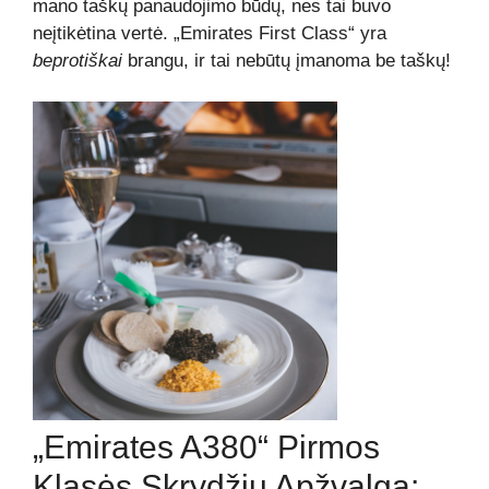
mano taškų panaudojimo būdų, nes tai buvo
neįtikėtina vertė. „Emirates First Class“ yra
beprotiškai
brangu, ir tai nebūtų įmanoma be taškų!
„Emirates A380“ Pirmos
Klasės Skrydžių Apžvalga: