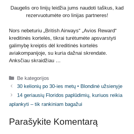
Daugelis oro linijų leidžia jums naudoti taškus, kad
rezervuotumėte oro linijas partneres!
Nors nebeturiu „British Airways“ „Avios Reward“
kreditinės kortelės, tikrai turėtumėte apsvarstyti
galimybę kreiptis dėl kreditinės kortelės
aviakompanijoje, su kuria dažnai skrendate.
Anksčiau skraidžiau …
Kategorijos
Be kategorijos
30 kelionių po 30-ies metų • Blondinė užsienyje
14 geriausių Floridos paplūdimių, kuriuos reikia
aplankyti – tik rankiniam bagažui
Parašykite Komentarą