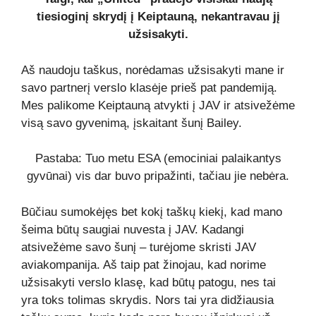
tiesioginį skrydį į Keiptauną, nekantravau jį
užsisakyti.
Aš naudoju taškus, norėdamas užsisakyti mane ir
savo partnerį verslo klasėje prieš pat pandemiją.
Mes palikome Keiptauną atvykti į JAV ir atsivežėme
visą savo gyvenimą, įskaitant šunį Bailey.
Pastaba: Tuo metu ESA (emociniai palaikantys
gyvūnai) vis dar buvo pripažinti, tačiau jie nebėra.
Būčiau sumokėjęs bet kokį taškų kiekį, kad mano
šeima būtų saugiai nuvesta į JAV. Kadangi
atsivežėme savo šunį – turėjome skristi JAV
aviakompanija. Aš taip pat žinojau, kad norime
užsisakyti verslo klasę, kad būtų patogu, nes tai
yra toks tolimas skrydis. Nors tai yra didžiausia