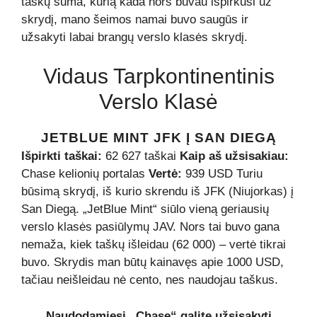
taškų suma, kurią kada nors buvau išpirkusi už
skrydį, mano šeimos namai buvo saugūs ir
užsakyti labai brangų verslo klasės skrydį.
Vidaus Tarpkontinentinis
Verslo Klasė
JETBLUE MINT JFK Į SAN DIEGĄ
Išpirkti taškai:
62 627 taškai
Kaip aš užsisakiau:
Chase kelionių portalas
Vertė:
939 USD Turiu
būsimą skrydį, iš kurio skrendu iš JFK (Niujorkas) į
San Diegą. „JetBlue Mint“ siūlo vieną geriausių
verslo klasės pasiūlymų JAV. Nors tai buvo gana
nemaža, kiek taškų išleidau (62 000) – vertė tikrai
buvo. Skrydis man būtų kainavęs apie 1000 USD,
tačiau neišleidau nė cento, nes naudojau taškus.
Naudodamiesi „Chase“ galite užsisakyti