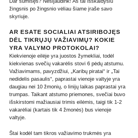
Dar sumišęs? Nesijaudink! Aš tai išskaidysiu
žingsnis po žingsnio vėliau šiame įraše savo
skyriuje.
AR ESATE SOCIALIAI ATSIRIBOJĘS
DĖL TIKRŲJŲ VAŽIAVIMŲ? KOKIE
YRA VALYMO PROTOKOLAI?
Kiekvienoje eilėje yra juostos žymekliai, todėl
kiekvienas svečių vakarėlis stovi 6 pėdų atstumu.
Važiavimams, pavyzdžiui, „Karibų piratai“ ir „Tai
nedidelis pasaulis“, paprastai vienoje valtyje yra
daugiau nei 10 žmonių, o linijų laikas paprastai yra
trumpas. Taikant atstumo priemones, svečiai buvo
išskirstomi mažiausiai trimis eilėmis, taigi tik 1-2
vakarėliai (kartais tik 4 žmonės) bus vienoje
valtyje.
Štai kodėl tam tikros važiavimo trukmės yra