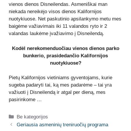
vienos dienos Disneilendas. Asmeniškai man
niekada nereikėjo visos dienos Kalifornijos
nuotykiuose. Net paskutinio apsilankymo metu mes
baigėme važiavimais iki 11 valandos ryto ir 2
valandas laukėme įvažiavimo į Disneilendą.
Kodėl nerekomenduočiau vienos dienos parko
bunkerio, prasidedančio Kalifornijos
nuotykiuose?
Pietų Kalifornijos vietiniams gyventojams, kurie
sugeba padaryti tai, ką mes padarėme – tai yra
važiuoti į Disneilendą ir atgal per dieną, mes
pasirinkome …
Kategorijos
Be kategorijos
Geriausia asmeninių treniruočių programa