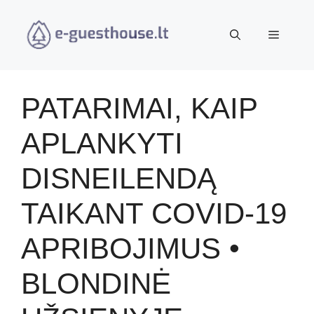
Pereiti
prie
Meniu
turinio
PATARIMAI, KAIP
APLANKYTI
DISNEILENDĄ
TAIKANT COVID-19
APRIBOJIMUS •
BLONDINĖ