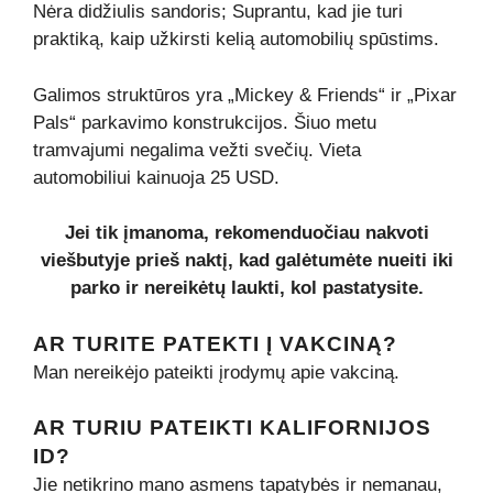
Nėra didžiulis sandoris; Suprantu, kad jie turi
praktiką, kaip užkirsti kelią automobilių spūstims.
Galimos struktūros yra „Mickey & Friends“ ir „Pixar
Pals“ parkavimo konstrukcijos. Šiuo metu
tramvajumi negalima vežti svečių. Vieta
automobiliui kainuoja 25 USD.
Jei tik įmanoma, rekomenduočiau nakvoti
viešbutyje prieš naktį, kad galėtumėte nueiti iki
parko ir nereikėtų laukti, kol pastatysite.
AR TURITE PATEKTI Į VAKCINĄ?
Man nereikėjo pateikti įrodymų apie vakciną.
AR TURIU PATEIKTI KALIFORNIJOS
ID?
Jie netikrino mano asmens tapatybės ir nemanau,