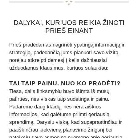
DALYKAI, KURIUOS REIKIA ŽINOTI
PRIEŠ EINANT
Prieš pradėdamas nagrinėti ypatingą informaciją ir
strategiją, padedančią jums planuoti savo vizitą,
norėjau atkreipti dėmesį į kelis dažniausiai
užduodamus klausimus, kuriuos sulaukiau:
TAI TAIP PAINU. NUO KO PRADĖTI?
Tiesa, dalis linksmybių buvo išimta iš mūsų
patirties, nes viskas taip sudėtinga ir painu.
Padarėme daug klaidų, nes nėra aiškios
informacijos, kad galėtume priimti geriausią
sprendimą. Darysiu viską, kad supaprastinčiau ir
paaiškinčiau kiekvieną planavimo žingsnį bei
pateiksiu savo asmeninę nuomonę apie geriausią