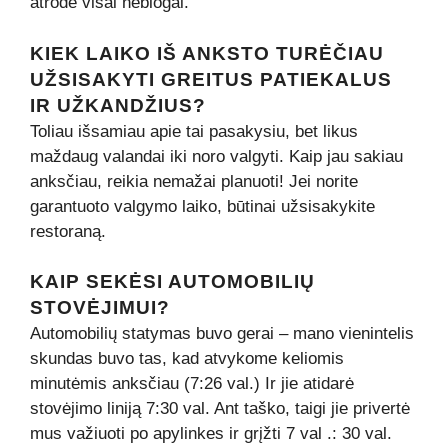
atrodė visai neblogai.
KIEK LAIKO IŠ ANKSTO TURĖČIAU
UŽSISAKYTI GREITUS PATIEKALUS
IR UŽKANDŽIUS?
Toliau išsamiau apie tai pasakysiu, bet likus
maždaug valandai iki noro valgyti. Kaip jau sakiau
anksčiau, reikia nemažai planuoti! Jei norite
garantuoto valgymo laiko, būtinai užsisakykite
restoraną.
KAIP SEKĖSI AUTOMOBILIŲ
STOVĖJIMUI?
Automobilių statymas buvo gerai – mano vienintelis
skundas buvo tas, kad atvykome keliomis
minutėmis anksčiau (7:26 val.) Ir jie atidarė
stovėjimo liniją 7:30 val. Ant taško, taigi jie privertė
mus važiuoti po apylinkes ir grįžti 7 val .: 30 val.