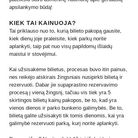
apsilankymo būdą!
KIEK TAI KAINUOJA?
Tai priklauso nuo to, kurią bilieto pakopą gausite,
kiek dienų joje praleisite, kiek parkų norite
aplankyti, taip pat nuo visų papildomų išlaidų
maistui ir stovėjimui.
Kai užsisakėme bilietus, procesas buvo itin painus,
nes reikėjo atskirais žingsniais nusipirkti bilietą ir
rezervuoti. Dabar jie supaprastino rezervavimo
procesą į vieną žingsnį, tačiau vis tiek yra 5
skirtingos bilietų kainų pakopos, be to, kad yra
vienos dienos ir parko bunkerio galimybės. Be to,
bilietą galite užsisakyti tik tomis dienomis, kai yra
galimybė rezervuoti parką, kurį norite aplankyti.