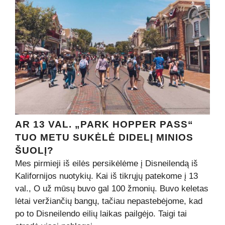
AR 13 VAL. „PARK HOPPER PASS“
TUO METU SUKĖLĖ DIDELĮ MINIOS
ŠUOLĮ?
Mes pirmieji iš eilės persikėlėme į Disneilendą iš
Kalifornijos nuotykių. Kai iš tikrųjų patekome į 13
val., O už mūsų buvo gal 100 žmonių. Buvo keletas
lėtai veržiančių bangų, tačiau nepastebėjome, kad
po to Disneilendo eilių laikas pailgėjo. Taigi tai