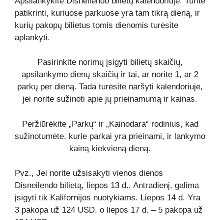
Apsilankykite Disneilendo bilietų kalendoriuje. Turite
patikrinti, kuriuose parkuose yra tam tikrą dieną, ir
kurių pakopų bilietus tomis dienomis turėsite
aplankyti.
Pasirinkite norimų įsigyti bilietų skaičių,
apsilankymo dienų skaičių ir tai, ar norite 1, ar 2
parkų per dieną. Tada turėsite naršyti kalendoriuje,
jei norite sužinoti apie jų prieinamumą ir kainas.
Peržiūrėkite „Parkų“ ir „Kainodara“ rodinius, kad
sužinotumėte, kurie parkai yra prieinami, ir lankymo
kainą kiekvieną dieną.
Pvz., Jei norite užsisakyti vienos dienos
Disneilendo bilietą, liepos 13 d., Antradienį, galima
įsigyti tik Kalifornijos nuotykiams. Liepos 14 d. Yra
3 pakopa už 124 USD, o liepos 17 d. – 5 pakopa už