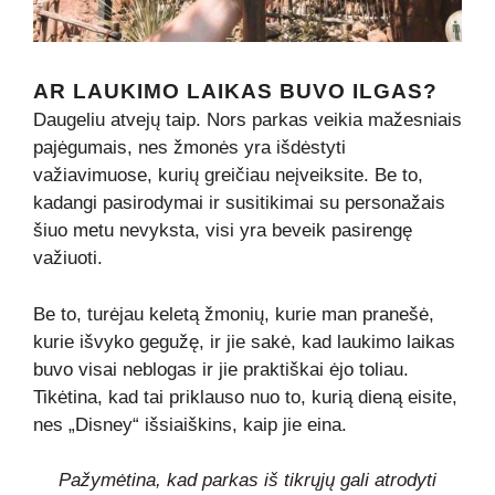
AR LAUKIMO LAIKAS BUVO ILGAS?
Daugeliu atvejų taip. Nors parkas veikia mažesniais
pajėgumais, nes žmonės yra išdėstyti
važiavimuose, kurių greičiau neįveiksite. Be to,
kadangi pasirodymai ir susitikimai su personažais
šiuo metu nevyksta, visi yra beveik pasirengę
važiuoti.
Be to, turėjau keletą žmonių, kurie man pranešė,
kurie išvyko gegužę, ir jie sakė, kad laukimo laikas
buvo visai neblogas ir jie praktiškai ėjo toliau.
Tikėtina, kad tai priklauso nuo to, kurią dieną eisite,
nes „Disney“ išsiaiškins, kaip jie eina.
Pažymėtina, kad parkas iš tikrųjų gali atrodyti