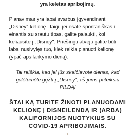
yra keletas apribojimų.
Planavimas yra labai svarbus įgyvendinant
„Disney“ kelionę. Taigi, jei esate spontaniškas /
einantis su srautu tipas, galite palaukti, kol
keliausite į „Disney“. Priešingu atveju galite būti
labai nusivylęs tuo, kiek reikia planuoti kelionę
(ypač apsilankymo dieną).
Tai reiškia, kad jei jūs skaičiavote dienas, kad
galėtumėte grįžti į „Disney“, aš jums pateiksiu
PILDĄ!
ŠTAI KĄ TURITE ŽINOTI PLANUODAMI
KELIONĘ Į DISNEILENDĄ IR (ARBA)
KALIFORNIJOS NUOTYKIUS SU
COVID-19 APRIBOJIMAIS.