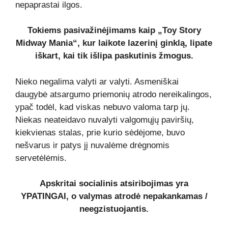
nepaprastai ilgos.
Tokiems pasivažinėjimams kaip „Toy Story
Midway Mania“, kur laikote lazerinį ginklą, lipate
iškart, kai tik išlipa paskutinis žmogus.
Nieko negalima valyti ar valyti. Asmeniškai
daugybė atsargumo priemonių atrodo nereikalingos,
ypač todėl, kad viskas nebuvo valoma tarp jų.
Niekas neateidavo nuvalyti valgomųjų paviršių,
kiekvienas stalas, prie kurio sėdėjome, buvo
nešvarus ir patys jį nuvalėme drėgnomis
servetėlėmis.
Apskritai socialinis atsiribojimas yra
YPATINGAI, o valymas atrodė nepakankamas /
neegzistuojantis.