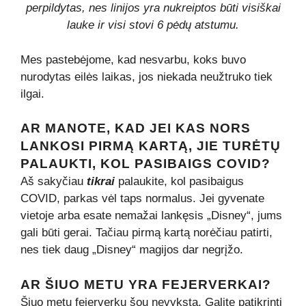
perpildytas, nes linijos yra nukreiptos būti visiškai
lauke ir visi stovi 6 pėdų atstumu.
Mes pastebėjome, kad nesvarbu, koks buvo
nurodytas eilės laikas, jos niekada neužtruko tiek
ilgai.
AR MANOTE, KAD JEI KAS NORS
LANKOSI PIRMĄ KARTĄ, JIE TURĖTŲ
PALAUKTI, KOL PASIBAIGS COVID?
Aš sakyčiau
tikrai
palaukite, kol pasibaigus
COVID, parkas vėl taps normalus. Jei gyvenate
vietoje arba esate nemažai lankęsis „Disney“, jums
gali būti gerai. Tačiau pirmą kartą norėčiau patirti,
nes tiek daug „Disney“ magijos dar negrįžo.
AR ŠIUO METU YRA FEJERVERKAI?
Šiuo metu fejerverkų šou nevyksta. Galite patikrinti