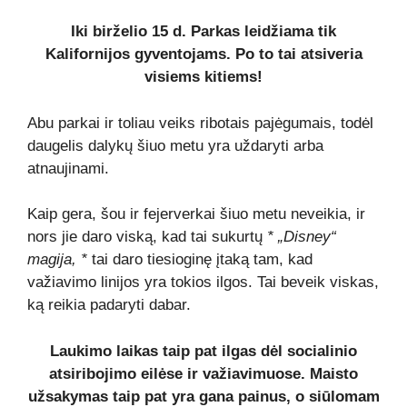
Iki birželio 15 d. Parkas leidžiama tik
Kalifornijos gyventojams. Po to tai atsiveria
visiems kitiems!
Abu parkai ir toliau veiks ribotais pajėgumais, todėl
daugelis dalykų šiuo metu yra uždaryti arba
atnaujinami.
Kaip gera, šou ir fejerverkai šiuo metu neveikia, ir
nors jie daro viską, kad tai sukurtų
* „Disney“
magija, *
tai daro tiesioginę įtaką tam, kad
važiavimo linijos yra tokios ilgos. Tai beveik viskas,
ką reikia padaryti dabar.
Laukimo laikas taip pat ilgas dėl socialinio
atsiribojimo eilėse ir važiavimuose. Maisto
užsakymas taip pat yra gana painus, o siūlomam