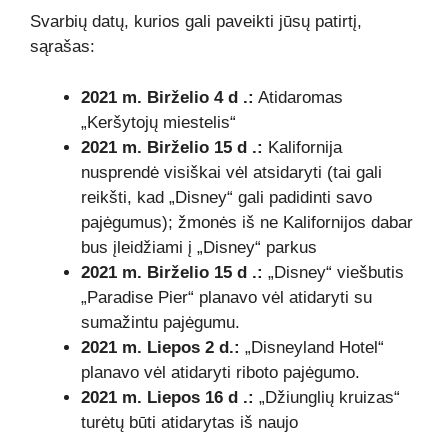
Svarbių datų, kurios gali paveikti jūsų patirtį,
sąrašas:
2021 m. Birželio 4 d .:
Atidaromas
„Keršytojų miestelis“
2021 m. Birželio 15 d .:
Kalifornija
nusprendė visiškai vėl atsidaryti (tai gali
reikšti, kad „Disney“ gali padidinti savo
pajėgumus); žmonės iš ne Kalifornijos dabar
bus įleidžiami į „Disney“ parkus
2021 m. Birželio 15 d .:
„Disney“ viešbutis
„Paradise Pier“ planavo vėl atidaryti su
sumažintu pajėgumu.
2021 m. Liepos 2 d.:
„Disneyland Hotel“
planavo vėl atidaryti riboto pajėgumo.
2021 m. Liepos 16 d .:
„Džiunglių kruizas“
turėtų būti atidarytas iš naujo