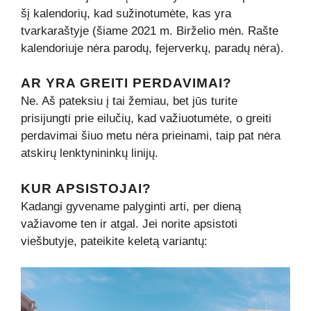
šį kalendorių, kad sužinotumėte, kas yra
tvarkaraštyje (šiame 2021 m. Birželio mėn. Rašte
kalendoriuje nėra parodų, fejerverkų, paradų nėra).
AR YRA GREITI PERDAVIMAI?
Ne. Aš pateksiu į tai žemiau, bet jūs turite
prisijungti prie eilučių, kad važiuotumėte, o greiti
perdavimai šiuo metu nėra prieinami, taip pat nėra
atskirų lenktynininkų linijų.
KUR APSISTOJAI?
Kadangi gyvename palyginti arti, per dieną
važiavome ten ir atgal. Jei norite apsistoti
viešbutyje, pateikite keletą variantų: