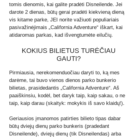
tomis dienomis, kai galite pradėti Disneilende. Jei
darote 2 dienas, būtų gerai pradėti kiekvieną dieną
vis kitame parke, JEI norite važiuoti populiariais
pasivažinėjimais „California Adventure“ iškart, kai
atidaromas parkas, kad išvengtumėte eilučių.
KOKIUS BILIETUS TURĖČIAU
GAUTI?
Pirmiausia, nerekomenduočiau daryti to, ką mes
darėme, tai buvo vienos dienos parko bunkerio
bilietas, prasidedantis „California Adventure“. Aš
paaiškinsiu, kodėl, bet daryk taip, kaip sakau, o ne
taip, kaip darau (skaityk: mokykis iš savo klaidų!).
Geriausios įmanomos patirties bilieto tipas dabar
būtų dviejų dienų parko bunkeris (pradedant
Disneilende), dviejų dienų (tik Disneilendas) arba