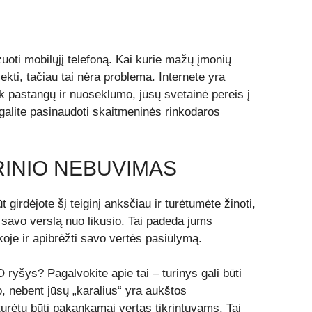
zuoti mobilųjį telefoną. Kai kurie mažų įmonių
iekti, tačiau tai nėra problema. Internete yra
ek pastangų ir nuoseklumo, jūsų svetainė pereis į
 galite pasinaudoti
skaitmeninės rinkodaros
RINIO NEBUVIMAS
t girdėjote šį teiginį anksčiau ir turėtumėte žinoti,
ti savo verslą nuo likusio. Tai padeda jums
oje ir apibrėžti savo vertės pasiūlymą.
EO ryšys? Pagalvokite apie tai – turinys gali būti
to, nebent jūsų „karalius“ yra aukštos
urėtų būti pakankamai vertas tikrintuvams. Tai