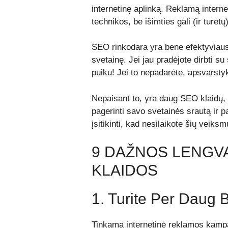
internetinę aplinką. Reklamą interne
technikos, be išimties gali (ir turėt
SEO rinkodara
yra bene efektyviausia
svetainę. Jei jau pradėjote dirbti s
puiku! Jei to nepadarėte, apsvarstyki
Nepaisant to, yra daug SEO klaidų, 
pagerinti savo svetainės srautą ir pa
įsitikinti, kad nesilaikote šių veiksm
9 DAŽNOS LENGV
KLAIDOS
1. Turite Per Daug 
Tinkama internetinė reklamos kampan