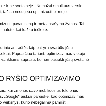
oje ir ne svetainėje
. Nemažai smulkaus verslo
į, tačiau nesugeba optimizuoti pirmojo.
timizuoti pavadinimą ir metaaprašymo žymas. Tai
s matote, kai kažko ieškote.
 turinio antraštės taip pat yra svarbūs jūsų
pektai.
Paprasčiau tariant, optimizavimas vietoje
 varikliams suprasti, ko nori pasiekti jūsų svetainė
JO RYŠIO OPTIMIZAVIMO
ais, kai žmonės savo mobiliuosius telefonus
s. „Google“ aiškiai pareiškė, kad
optimizavimas
o veiksnys, kurio nebegalima pamiršti.