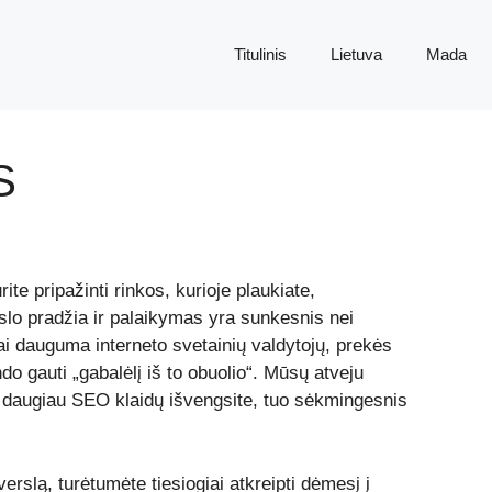
Titulinis
Lietuva
Mada
S
te pripažinti rinkos, kurioje plaukiate,
lo pradžia ir palaikymas yra sunkesnis nei
ai dauguma interneto svetainių valdytojų, prekės
do gauti „gabalėlį iš to obuolio“. Mūsų atveju
 daugiau SEO klaidų išvengsite, tuo sėkmingesnis
erslą, turėtumėte tiesiogiai atkreipti dėmesį į