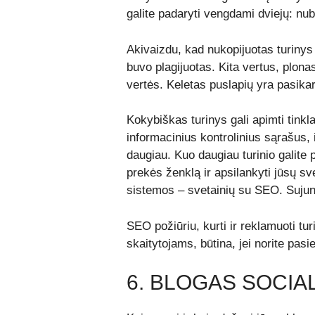
galite padaryti vengdami dviejų: nubr
Akivaizdu, kad nukopijuotas turinys yr
buvo plagijuotas. Kita vertus, plonas 
vertės. Keletas puslapių yra pasikart
Kokybiškas turinys gali apimti tink
informacinius kontrolinius sąrašus, 
daugiau. Kuo daugiau turinio galite pa
prekės ženklą ir apsilankyti jūsų sv
sistemos – svetainių su SEO. Sujunk
SEO požiūriu, kurti ir reklamuoti turi
skaitytojams, būtina, jei norite pasie
6. BLOGAS SOCIA