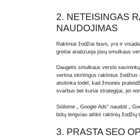
2. NETEISINGAS R
NAUDOJIMAS
Raktiniai žodžiai buvo, yra ir visa
greitai analizuoja jūsų smulkaus vers
Daugelis smulkaus verslo savininkų 
vertina skirtingus raktinius žodžius 
atsitinka todėl, kad žmonės praleidž
svarbus bet kuriai strategijai, jei no
Siūlome
„
Google Ads“ naudoti „ Goo
būtų lengviau atlikti raktinių žodžių
3. PRASTA SEO OP