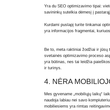
Yra du SEO optimizavimo tipai:
viet
savininkų sutelkia dėmesį į pastarąj
Kurdami puslapį turite tinkamai op
yra informacijos fragmentai, kuriuo
Be to, meta raktiniai žodžiai ir jūsų
svetainės optimizavimo proceso as
yra būtinas, nes tai leidžia paieškos
ir turinys.
4. NĖRA MOBILIO
Mes gyvename „mobiliųjų laikų“ laik
naudoja labiau nei savo kompiuteriu
mobiliesiems
yra rimtas reitingavim