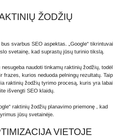
AKTINIŲ ŽODŽIŲ
da bus svarbus SEO aspektas. „Google“ tikrintuvai
lo svetainę, kad suprastų jūsų turinio tikslą.
nesugeba naudoti tinkamų raktinių žodžių, todėl
ir frazes, kurios neduoda pelningų rezultatų. Taip
ia raktinių žodžių tyrimo procesą, kuris yra labai
rite išvengti SEO klaidų.
gle“ raktinių žodžių planavimo priemonę , kad
 tyrimus jūsų svetainėje.
TIMIZACIJA VIETOJE