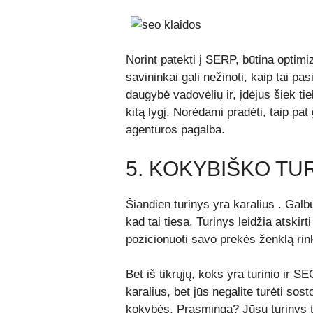
Norint patekti į SERP, būtina optimi
savininkai gali nežinoti, kaip tai pas
daugybė vadovėlių ir, įdėjus šiek ti
kitą lygį. Norėdami pradėti, taip pat
agentūros
pagalba.
5. KOKYBIŠKO TU
Šiandien turinys yra karalius
. Galbū
kad tai tiesa. Turinys leidžia atskir
pozicionuoti savo prekės ženklą rink
Bet iš tikrųjų, koks yra turinio ir S
karalius, bet jūs negalite turėti sos
kokybės. Prasminga? Jūsų turinys t