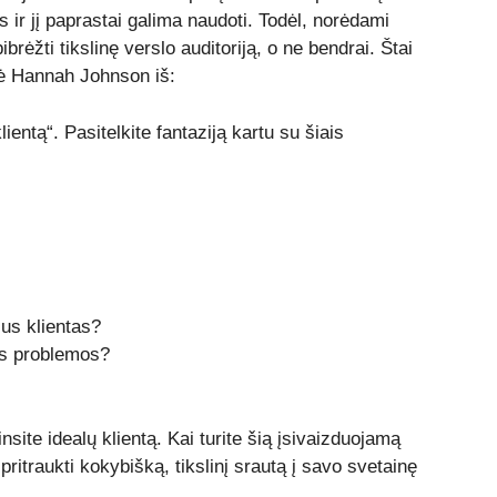
is ir jį paprastai galima naudoti. Todėl, norėdami
brėžti tikslinę verslo auditoriją, o ne bendrai. Štai
tė Hannah Johnson iš:
ientą“. Pasitelkite fantaziją kartu su šiais
lus klientas?
ios problemos?
insite idealų klientą. Kai turite šią įsivaizduojamą
ritraukti kokybišką, tikslinį srautą į savo svetainę