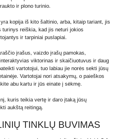
aukto ir plono turinio.
a kopija iš kito šaltinio, arba, kitaip tariant, jis
turinys reiškia, kad jis neturi jokios
ojantys ir tarpiniai puslapiai.
laraščio įrašus, vaizdo įrašų pamokas,
interaktyvias viktorinas ir skaičiuotuvus ir daug
teikti vartotojui, tuo labiau jie norės sekti jūsų
etainėje. Vartotojai nori atsakymų, o paieškos
ite abu kartu ir jūs einate į sėkmę.
nį, kuris teikia vertę ir daro įtaką jūsų
kti aukštą reitingą.
LINIŲ TINKLŲ BUVIMAS