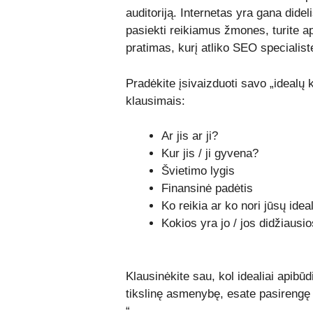
auditoriją. Internetas yra gana didel
pasiekti reikiamus žmones, turite api
pratimas, kurį atliko SEO specialis
Pradėkite įsivaizduoti savo „idealų kl
klausimais:
Ar jis ar ji?
Kur jis / ji gyvena?
Švietimo lygis
Finansinė padėtis
Ko reikia ar ko nori jūsų idea
Kokios yra jo / jos didžiaus
Klausinėkite sau, kol idealiai apibūd
tikslinę asmenybę, esate pasirengę p
“