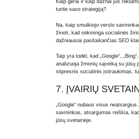
Kaip gerai ir kaip dažnai jūs reklam
turite savo strategiją?
Na, kaip smulkiojo verslo savininka
žinoti, kad
sėkminga socialinės žini
dažniausiai pasitaikančias SEO klai
Taip yra todėl, kad „Google“, „Bing“
analizuoja žmonių sąveiką su jūsų 
stipresnis socialinis įsitraukimas,
7. ĮVAIRIŲ SVETA
„Google“ nubaus visus neatsargius ž
savininkas, atsargumas reiškia, kad
jūsų svetainėje.