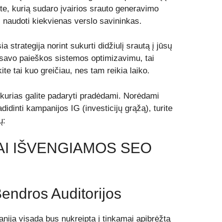
te, kurią sudaro įvairios srauto generavimo
ų) naudoti kiekvienas verslo savininkas.
 strategija norint sukurti didžiulį srautą į jūsų
u savo paieškos sistemos optimizavimu, tai
te tai kuo greičiau, nes tam reikia laiko.
kurias galite padaryti pradėdami. Norėdami
didinti kampanijos IG (investicijų grąžą), turite
ų:
AI IŠVENGIAMOS SEO
Bendros Auditorijos
ija visada bus nukreipta į tinkamai apibrėžtą