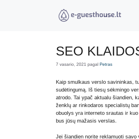
Pereiti
prie
turinio
SEO KLAIDO
7 vasario, 2021
pagal
Petras
Kaip smulkaus verslo savininkas, turi
sudėtingumą. Iš tiesų sėkmingo vers
atrodo. Tai ypač aktualu šiandien, k
ženklų ar rinkodaros specialistų ban
obuolys yra
interneto srautas
ir kuo
bus jūsų mažasis verslas.
Jei šiandien norite reklamuoti savo v