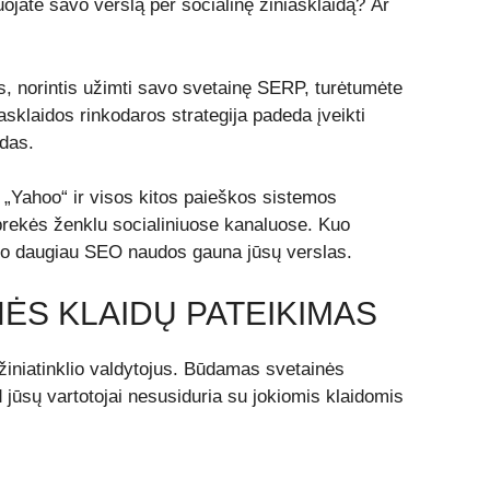
uojate savo verslą per socialinę žiniasklaidą? Ar
s, norintis užimti savo svetainę SERP, turėtumėte
asklaidos rinkodaros strategija
padeda įveikti
das.
, „Yahoo“ ir visos kitos paieškos sistemos
prekės ženklu socialiniuose kanaluose. Kuo
 tuo daugiau SEO naudos gauna jūsų verslas.
INĖS KLAIDŲ PATEIKIMAS
iniatinklio valdytojus. Būdamas svetainės
 jūsų vartotojai nesusiduria su jokiomis klaidomis