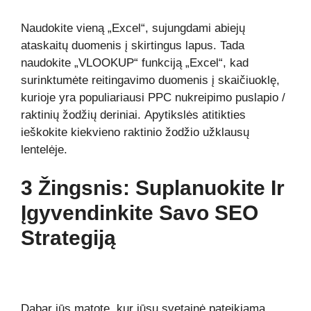
Naudokite vieną „Excel“, sujungdami abiejų
ataskaitų duomenis į skirtingus lapus. Tada
naudokite „VLOOKUP“ funkciją „Excel“, kad
surinktumėte reitingavimo duomenis į skaičiuoklę,
kurioje yra populiariausi PPC nukreipimo puslapio /
raktinių žodžių deriniai. Apytikslės atitikties
ieškokite kiekvieno raktinio žodžio užklausų
lentelėje.
3 Žingsnis: Suplanuokite Ir
Įgyvendinkite Savo SEO
Strategiją
Dabar jūs matote, kur jūsų svetainė pateikiama