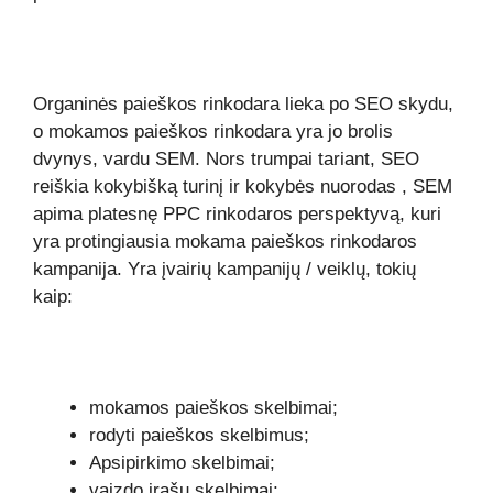
Organinės paieškos rinkodara lieka po SEO skydu,
o mokamos paieškos rinkodara yra jo brolis
dvynys, vardu SEM. Nors trumpai tariant, SEO
reiškia
kokybišką turinį
ir
kokybės nuorodas
, SEM
apima platesnę PPC rinkodaros perspektyvą, kuri
yra protingiausia mokama paieškos rinkodaros
kampanija. Yra įvairių kampanijų / veiklų, tokių
kaip:
mokamos paieškos skelbimai;
rodyti paieškos skelbimus;
Apsipirkimo skelbimai;
vaizdo įrašų skelbimai;