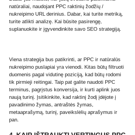
natūraliai, naudojant PPC raktinių žodžių /
nukreipimo URL derinius. Dabar, kai turite metriką,
turite atlikti analizę. Kai būsite pasirengę,
suplanuokite ir įgyvendinkite savo SEO strategiją.
Viena strategija bus patikrinti, ar PPC ir natūralūs
nukreipimo puslapiai yra vienodi. Kitas būtų filtruoti
duomenis pagal vidutinę poziciją, kad būtų rodomi
tik pirmieji reitingai. Taip pat galite naudoti PPC
terminus, pagrįstus konversija, ir kurti aplink juos
naują turinį. Įsitikinkite, kad raktinį žodį įdėjote į
pavadinimo žymas, antraštės žymas,
metaaprašymą, turinį, paveikslėlių aprašymus ir
pan.
4. KAIP IŠTRAUKTI VERTINGUS PPC