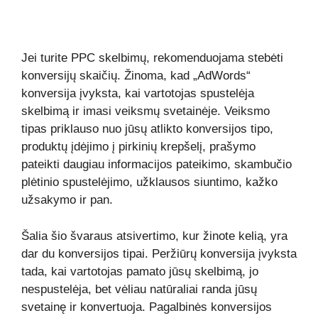
Jei turite PPC skelbimų, rekomenduojama stebėti
konversijų skaičių. Žinoma, kad „AdWords“
konversija įvyksta, kai vartotojas spustelėja
skelbimą ir imasi veiksmų svetainėje. Veiksmo
tipas priklauso nuo jūsų atlikto konversijos tipo,
produktų įdėjimo į pirkinių krepšelį, prašymo
pateikti daugiau informacijos pateikimo, skambučio
plėtinio spustelėjimo, užklausos siuntimo, kažko
užsakymo ir pan.
Šalia šio švaraus atsivertimo, kur žinote kelią, yra
dar du konversijos tipai. Peržiūrų konversija įvyksta
tada, kai vartotojas pamato jūsų skelbimą, jo
nespustelėja, bet vėliau natūraliai randa jūsų
svetainę ir konvertuoja. Pagalbinės konversijos