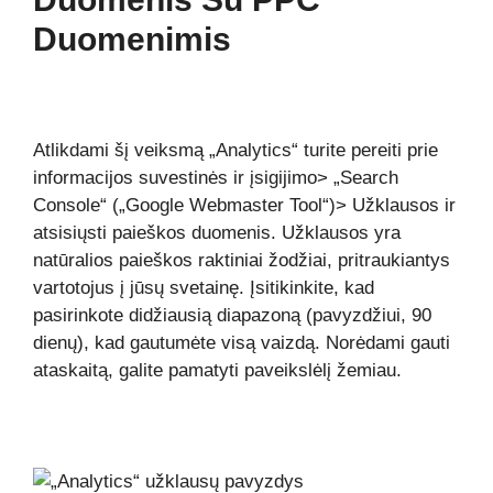
Duomenimis
Atlikdami šį veiksmą „Analytics“ turite pereiti prie
informacijos suvestinės ir įsigijimo> „Search
Console“ („Google Webmaster Tool“)> Užklausos ir
atsisiųsti paieškos duomenis. Užklausos yra
natūralios paieškos raktiniai žodžiai, pritraukiantys
vartotojus į jūsų svetainę. Įsitikinkite, kad
pasirinkote didžiausią diapazoną (pavyzdžiui, 90
dienų), kad gautumėte visą vaizdą. Norėdami gauti
ataskaitą, galite pamatyti paveikslėlį žemiau.