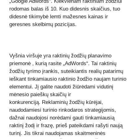
„Google Adwords“. Kiekvienam raktiniam žodžiui
rodomas balas iš 10. Kuo didesnis skaičius, tuo
didesnė tikimybė lemti mažesnes kainas ir
geresnes skelbimų pozicijas.
Vyšnia viršuje yra
raktinių žodžių planavimo
priemonė
, kurią rasite „AdWords“. Tai raktinių
žodžių tyrimo įrankis, suteikiantis realių patarimų
ieškant tinkamiausio raktinio žodžio naujam turinio
elementui. Jį galite naudoti žiūrėdami vidutinį
mėnesio paieškų skaičių ir
konkurenciją. Reklaminių žodžių kūrėjai,
naudodamiesi turinio rinkodaros strategijomis,
dažnai naudojosi norėdami gauti tinkamiausią
raktinį žodį ir frazę, prieš pateikdami rašyti naują
turinį. Jis tikrai naudojamas skaitmeninės