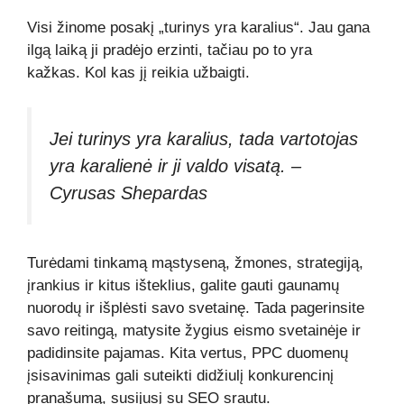
Visi žinome posakį „turinys yra karalius“. Jau gana
ilgą laiką ji pradėjo erzinti, tačiau po to yra
kažkas. Kol kas jį reikia užbaigti.
Jei turinys yra karalius, tada vartotojas
yra karalienė ir ji valdo visatą. –
Cyrusas Shepardas
Turėdami tinkamą mąstyseną, žmones, strategiją,
įrankius ir kitus išteklius, galite gauti gaunamų
nuorodų ir išplėsti savo svetainę. Tada pagerinsite
savo reitingą, matysite žygius eismo svetainėje ir
padidinsite pajamas. Kita vertus, PPC duomenų
įsisavinimas gali suteikti didžiulį konkurencinį
pranašumą, susijusį su SEO srautu.