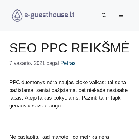
Pereiti
prie
Meniu
turinio
SEO PPC REIKŠMĖ
7 vasario, 2021
pagal
Petras
PPC duomenys nėra naujas bloko vaikas;
tai sena
pažįstama, seniai pažįstama, bet niekada nesisakei
labas. Atėjo laikas pokyčiams. Pažink tai ir tapk
geriausiu savo draugu.
Ne paslaptis, kad manote, jog metrika nėra