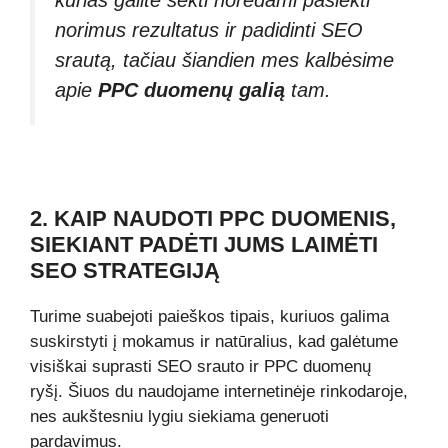
kurias galite sekti norėdami pasiekti
norimus rezultatus ir padidinti SEO
srautą, tačiau šiandien mes kalbėsime
apie
PPC duomenų galią
tam.
2. KAIP NAUDOTI PPC DUOMENIS,
SIEKIANT PADĖTI JUMS LAIMĖTI
SEO STRATEGIJĄ
Turime suabejoti paieškos tipais, kuriuos galima
suskirstyti į mokamus ir natūralius, kad galėtume
visiškai suprasti SEO srauto ir PPC duomenų
ryšį. Šiuos du naudojame internetinėje rinkodaroje,
nes aukštesniu lygiu siekiama generuoti
pardavimus.