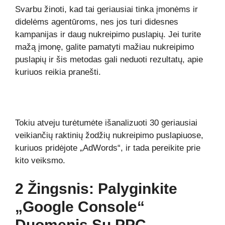
Svarbu žinoti, kad tai geriausiai tinka įmonėms ir
didelėms agentūroms, nes jos turi didesnes
kampanijas ir daug nukreipimo puslapių. Jei turite
mažą įmonę, galite pamatyti mažiau nukreipimo
puslapių ir šis metodas gali neduoti rezultatų, apie
kuriuos reikia pranešti.
Tokiu atveju turėtumėte išanalizuoti 30 geriausiai
veikiančių raktinių žodžių nukreipimo puslapiuose,
kuriuos pridėjote „AdWords“, ir tada pereikite prie
kito veiksmo.
2 Žingsnis: Palyginkite
„Google Console“
Duomenis Su PPC