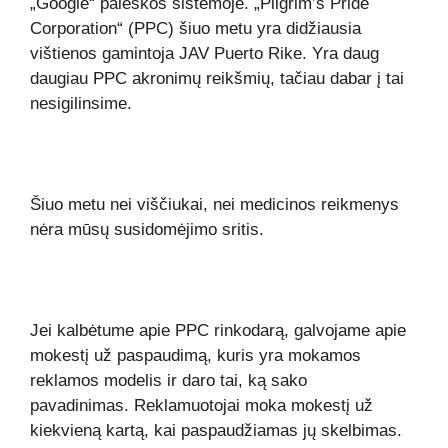
„Google“ paieškos sistemoje. „Pilgrim’s Pride
Corporation“ (PPC) šiuo metu yra didžiausia
vištienos gamintoja JAV Puerto Rike. Yra daug
daugiau
PPC akronimų
reikšmių, tačiau dabar į tai
nesigilinsime.
Šiuo metu nei viščiukai, nei medicinos reikmenys
nėra mūsų susidomėjimo sritis.
Jei kalbėtume apie PPC rinkodarą, galvojame apie
mokestį už paspaudimą, kuris yra mokamos
reklamos modelis ir daro tai, ką sako
pavadinimas. Reklamuotojai moka mokestį už
kiekvieną kartą, kai paspaudžiamas jų skelbimas.