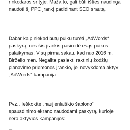
rinkodaros srityje. Maža to, gali būti išties naudinga
naudoti šį PPC įrankį padidinant SEO srautą.
Dabar kaip niekad būtų puiku turėti „AdWords“
paskyrą, nes šis įrankis pasirodė esąs puikus
palaikymas. Visų pirma sakau, kad nuo 2016 m.
Birželio mėn. Negalite pasiekti raktinių žodžių
planavimo priemonės įrankio, jei nevykdoma aktyvi
„AdWords“ kampanija.
Pvz., Ieškokite „naujienlaiškio šablono“
spausdinimo ekrano naudodami paskyrą, kurioje
nėra aktyvios kampanijos: