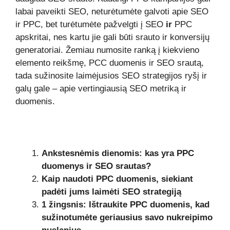
labai paveikti SEO, neturėtumėte galvoti apie SEO
ir PPC, bet turėtumėte pažvelgti į SEO
ir
PPC
apskritai, nes kartu jie gali būti srauto ir konversijų
generatoriai. Žemiau numosite ranką į kiekvieno
elemento reikšmę, PCC duomenis ir SEO srautą,
tada sužinosite laimėjusios SEO strategijos ryšį ir
galų gale – apie vertingiausią SEO metriką ir
duomenis.
Ankstesnėmis dienomis: kas yra PPC
duomenys ir SEO srautas?
Kaip naudoti PPC duomenis, siekiant
padėti jums laimėti SEO strategiją
1 žingsnis: Ištraukite PPC duomenis, kad
sužinotumėte geriausius savo nukreipimo