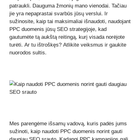
patraukli. Dauguma žmonių mano vienodai. Tačiau
jie yra nepaprastai svarbūs jūsų verslui. Ir
sužinosite, kaip tai maksimaliai išnaudoti, naudojant
PPC duomenis jūsų SEO strategijoje, kad
gautumėte tą aukštą reitingą, kurį visada norėjote
turėti. Ar tu ištroškęs? Atlikite veiksmus ir gaukite
nuorodos sultis.
Mes parengėme išsamų vadovą, kuris padės jums
sužinoti, kaip naudoti PPC duomenis norint gauti
daugiau SEO srauto. Kadangi PPC kampanijos gali