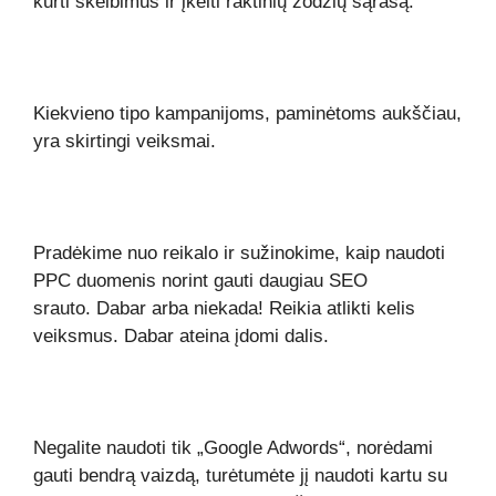
kurti skelbimus ir įkelti raktinių žodžių sąrašą.
Kiekvieno tipo kampanijoms, paminėtoms aukščiau,
yra skirtingi veiksmai.
Pradėkime nuo reikalo ir sužinokime, kaip naudoti
PPC duomenis norint gauti daugiau SEO
srauto. Dabar arba niekada! Reikia atlikti kelis
veiksmus. Dabar ateina įdomi dalis.
Negalite naudoti tik „Google Adwords“, norėdami
gauti bendrą vaizdą, turėtumėte jį naudoti kartu su