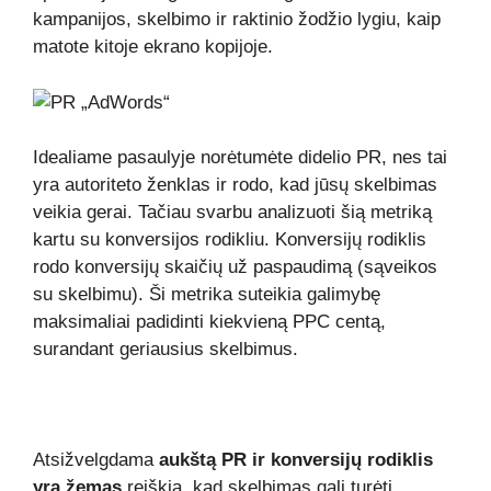
kampanijos, skelbimo ir raktinio žodžio lygiu, kaip
matote kitoje ekrano kopijoje.
Idealiame pasaulyje norėtumėte didelio PR, nes tai
yra autoriteto ženklas ir rodo, kad jūsų skelbimas
veikia gerai. Tačiau svarbu analizuoti šią metriką
kartu su konversijos rodikliu. Konversijų rodiklis
rodo konversijų skaičių už paspaudimą (sąveikos
su skelbimu). Ši metrika suteikia galimybę
maksimaliai padidinti kiekvieną PPC centą,
surandant geriausius skelbimus.
Atsižvelgdama
aukštą PR ir konversijų rodiklis
yra žemas
reiškia, kad skelbimas gali turėti