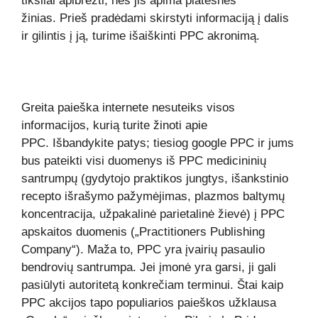
tiksliai apibrėžti, nes jis apima platesnes
žinias. Prieš pradėdami skirstyti informaciją į dalis
ir gilintis į ją, turime išaiškinti PPC akronimą.
Greita paieška internete nesuteiks visos
informacijos, kurią turite žinoti apie
PPC. Išbandykite patys; tiesiog google PPC ir jums
bus pateikti visi duomenys iš PPC medicininių
santrumpų (gydytojo praktikos jungtys, išankstinio
recepto išrašymo pažymėjimas, plazmos baltymų
koncentracija, užpakalinė parietalinė žievė) į PPC
apskaitos duomenis („Practitioners Publishing
Company“). Maža to, PPC yra įvairių pasaulio
bendrovių santrumpa. Jei įmonė yra garsi, ji gali
pasiūlyti autoritetą konkrečiam terminui. Štai kaip
PPC akcijos tapo populiarios paieškos užklausa