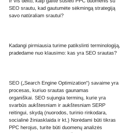
Ir vis dėlto, kaip galite susieti PPC duomenis su
SEO srautu, kad gautumėte sėkmingą strategiją
savo natūraliam srautui?
Kadangi pirmiausia turime patikslinti terminologiją,
pradedame nuo klausimo: kas yra SEO srautas?
SEO („Search Engine Optimization“) savaime yra
procesas, kuriuo srautas gaunamas
organiškai. SEO sujungia terminų, kurie yra
svarbūs aukštesniam ir aukštesniam SERP
reitingui, skydą (nuorodos, turinio rinkodara,
socialinė žiniasklaida ir kt.) Norėdami būti tikras
PPC herojus, turite būti duomenų analizės