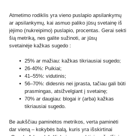
Atmetimo rodiklis yra vieno puslapio apsilankymų
ar apsilankymų, kai asmuo paliko jūsų svetainę iš
įėjimo (nukreipimo) puslapio, procentas. Gerai sekti
šią metriką, nes galite sužinoti, ar jūsų
svetainėje kažkas
sugedo
:
25% ar mažiau: kažkas tikriausiai sugedo;
26-40%: Puikiai;
41–55%: vidutinis;
56–70%: didesnis nei įprasta, tačiau gali būti
prasmingas, atsižvelgiant į svetainę;
70% ar daugiau: blogai ir (arba) kažkas
tikriausiai sugedo.
Be aukščiau paminėtos metrikos, verta paminėti
dar vieną – kokybės balą, kuris yra išskirtinai