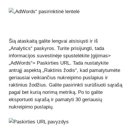
Šią ataskaitą galite lengvai atsisiųsti ir iš
„Analytics“ paskyros. Turite prisijungti, tada
informacijos suvestinėje spustelėkite Įgijimas>
„AdWords“> Paskirties URL. Tada nustatykite
antrąjį aspektą „Raktinis žodis“, kad pamatytumėte
geriausiai veikiančius nukreipimo puslapius ir
raktinius žodžius. Galite pasirinkti surūšiuoti sąrašą
pagal bet kurią norimą metriką. Po to galite
eksportuoti sąrašą ir pamatyti 30 geriausių
nukreipimo puslapių.