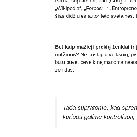
Pernai supratome, kad „Google“ kon
„Wikipedia“, „Forbes“ ir „Entreprene
šias didžiules autoriteto svetaines, 
Bet kaip mažieji prekių ženklai ir
milžinus?
Ne puslapio veiksnių, pvz
būtų buvę, beveik neįmanoma neatsil
ženklas.
Tada supratome, kad sprend
kuriuos galime kontroliuoti,