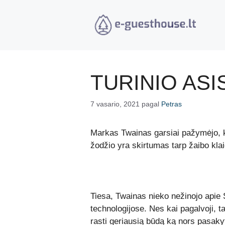
Pereiti
prie
turinio
TURINIO AS
7 vasario, 2021
pagal
Petras
Markas Twainas garsiai pažymėjo, ka
žodžio yra skirtumas tarp žaibo klai
Tiesa, Twainas nieko nežinojo apie S
technologijose. Nes kai pagalvoji, 
rasti geriausią būdą ką nors pasakyt