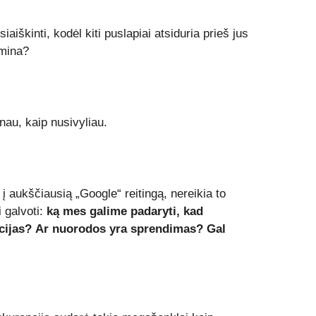
iškinti, kodėl kiti puslapiai atsiduria prieš jus
omina?
nau, kaip nusivyliau.
į aukščiausią „Google“ reitingą, nereikia to
i galvoti:
ką mes galime padaryti, kad
icijas? Ar nuorodos yra sprendimas? Gal