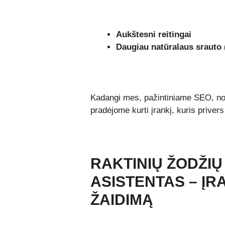
Aukštesni reitingai
Daugiau natūralaus srauto (
Kadangi mes, pažintiniame SEO, norim
pradėjome kurti įrankį, kuris priver
RAKTINIŲ ŽODŽIŲ 
ASISTENTAS – ĮRA
ŽAIDIMĄ