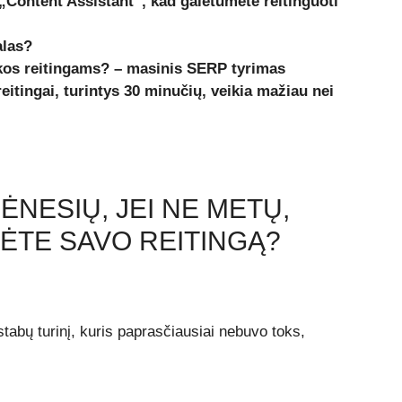
 „Content Assistant“, kad galėtumėte reitinguoti
alas?
akos reitingams? – masinis SERP tyrimas
eitingai, turintys 30 minučių, veikia mažiau nei
ĖNESIŲ, JEI NE METŲ,
ĖTE SAVO REITINGĄ?
tabų turinį, kuris paprasčiausiai nebuvo toks,