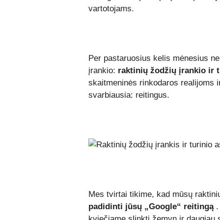
vartotojams.
Per pastaruosius kelis mėnesius n
įrankio:
raktinių žodžių įrankio ir 
skaitmeninės rinkodaros realijoms ir
svarbiausia: reitingus.
Mes tvirtai tikime, kad mūsų raktin
padidinti jūsų „Google“ reitingą
.
kviečiame slinkti žemyn ir daugiau su