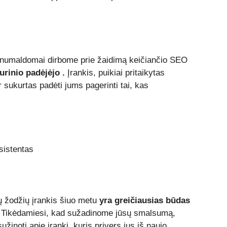
enumaldomai dirbome prie žaidimą keičiančio SEO
turinio padėjėjo
.
Įrankis, puikiai pritaikytas
 sukurtas padėti jums pagerinti tai, kas
ių žodžių įrankis šiuo metu
yra greičiausias būdas
 Tikėdamiesi, kad sužadinome jūsų smalsumą,
žinoti apie įrankį, kuris privers jus iš naujo