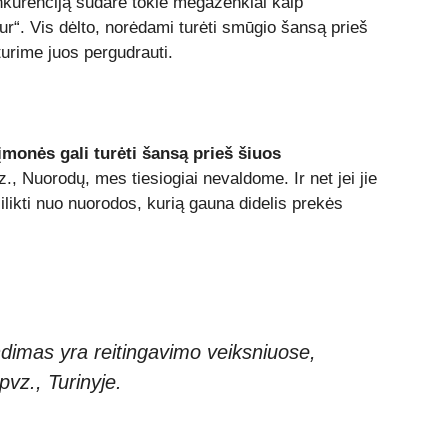
kurenciją sudarė tokie megaženklai kaip
ur“. Vis dėlto, norėdami turėti smūgio šansą prieš
turime juos pergudrauti.
 įmonės gali turėti šansą prieš šiuos
., Nuorodų, mes tiesiogiai nevaldome. Ir net jei jie
ikti nuo nuorodos, kurią gauna didelis prekės
imas yra reitingavimo veiksniuose,
 pvz., Turinyje.