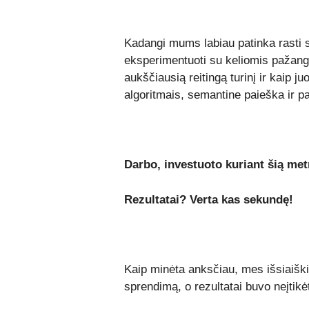
Kadangi mums labiau patinka rasti 
eksperimentuoti su keliomis pažangio
aukščiausią reitingą turinį ir kaip j
algoritmais, semantine paieška ir pa
Darbo, investuoto kuriant šią me
Rezultatai? Verta kas sekundę!
Kaip minėta anksčiau, mes išsiaišk
sprendimą, o rezultatai buvo neįtikėt