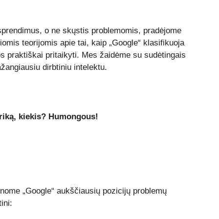
sprendimus, o ne skųstis problemomis, pradėjome
mis teorijomis apie tai, kaip „Google“ klasifikuoja
uos praktiškai pritaikyti. Mes žaidėme su sudėtingais
žangiausiu dirbtiniu intelektu.
triką, kiekis? Humongous!
inome „Google“ aukščiausių pozicijų problemų
ini: