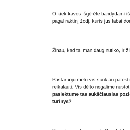
O kiek kavos išgėrėte bandydami išsia
pagal raktinį žodį, kuris jus labai d
Žinau, kad tai man daug nutiko, ir ži
Pastaruoju metu vis sunkiau patekti 
reikalauti. Vis dėlto negalime nustot
pasiektume tas aukščiausias poz
turinys?