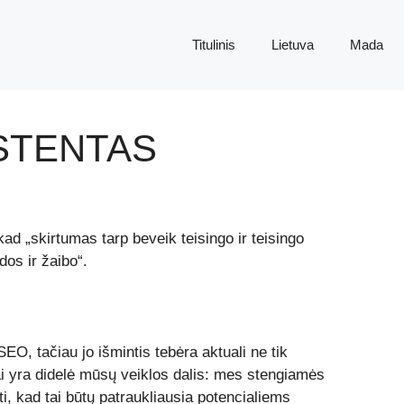
Titulinis
Lietuva
Mada
ISTENTAS
d „skirtumas tarp beveik teisingo ir teisingo
dos ir žaibo“.
EO, tačiau jo išmintis tebėra aktuali ne tik
tai yra didelė mūsų veiklos dalis: mes stengiamės
i, kad tai būtų patraukliausia potencialiems