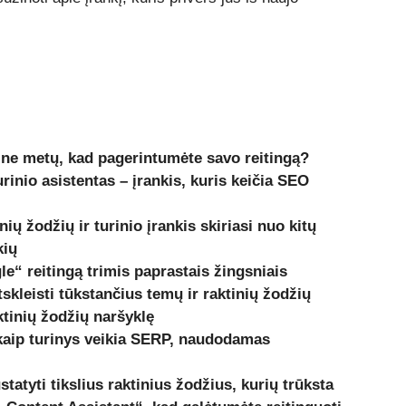
i ne metų, kad pagerintumėte savo reitingą?
urinio asistentas – įrankis, kuris keičia SEO
ų žodžių ir turinio įrankis skiriasi nuo kitų
kių
e“ reitingą trimis paprastais žingsniais
kleisti tūkstančius temų ir raktinių žodžių
ktinių žodžių naršyklę
 kaip turinys veikia SERP, naudodamas
tatyti tikslius raktinius žodžius, kurių trūksta