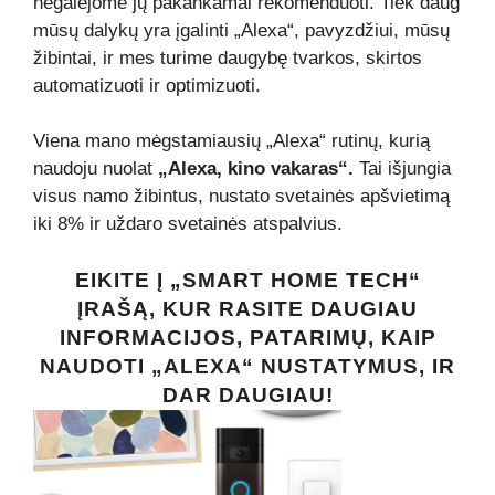
negalėjome jų pakankamai rekomenduoti. Tiek daug
mūsų dalykų yra įgalinti „Alexa“, pavyzdžiui, mūsų
žibintai, ir mes turime daugybę tvarkos, skirtos
automatizuoti ir optimizuoti.
Viena mano mėgstamiausių „Alexa“ rutinų, kurią
naudoju nuolat
„Alexa, kino vakaras“.
Tai išjungia
visus namo žibintus, nustato svetainės apšvietimą
iki 8% ir uždaro svetainės atspalvius.
EIKITE Į „SMART HOME TECH“
ĮRAŠĄ, KUR RASITE DAUGIAU
INFORMACIJOS, PATARIMŲ, KAIP
NAUDOTI „ALEXA“ NUSTATYMUS, IR
DAR DAUGIAU!