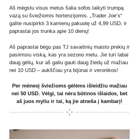
Aš mėgstu visus metus šalia sofos laikyti trumpą
vazą su šviežiomis hortenzijomis. „Trader Joe’s“
galite nusipirkti 3 kamienų pakuotę už 4,99 USD, ir
paprastai jos trunka apie 10 dienų!
Aš paprastai bėgu pas TJ savaitinių maisto prekių ir
pasiimsiu viską, kas yra sezono metu. Jie turi labai
daug gėlių, kur aš galiu gauti daug žiedų už mažiau
nei 10 USD – aukščiau yra bijūnai ir veronikos!
Per mėnesį šviežioms gėlėms išleidžiu mažiau
nei 50 USD. Vėlgi, tai nėra būtinos išlaidos, bet
aš juos myliu ir tai, ką jie atneša į kambarį!