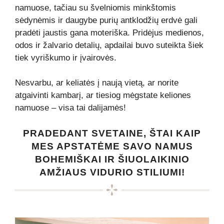
namuose, tačiau su švelniomis minkštomis
sėdynėmis ir daugybe purių antklodžių erdvė gali
pradėti jaustis gana moteriška. Pridėjus medienos,
odos ir žalvario detalių, apdailai buvo suteikta šiek
tiek vyriškumo ir įvairovės.
Nesvarbu, ar keliatės į naują vietą, ar norite
atgaivinti kambarį, ar tiesiog mėgstate keliones
namuose – visa tai dalijamės!
PRADEDANT SVETAINE, ŠTAI KAIP
MES APSTATĖME SAVO NAMUS
BOHEMIŠKAI IR ŠIUOLAIKINIO
AMŽIAUS VIDURIO STILIUMI!