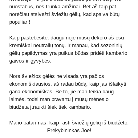
nuostabūs, nes trunka amžinai. Bet aš taip pat
norėčiau atsivežti šviežių gėlių, kad spalva būtų
populiari!
Kaip pastebėsite, daugumoje mūsų dekoro aš esu
kremiškai neutralių tonų, ir manau, kad sezoninių
gėlių papildymas yra puikus būdas pridėti kambario
gaivos ir gyvybės.
Nors šviežios gėlės ne visada yra pačios
ekonomiškiausios, aš radau būdą, kaip jas išlaikyti
gana ekonomiškas. Be to, jie man teikia daug
laimės, todėl man pravartu į mūsų mėnesio
biudžetą įtraukti šiek tiek kambario.
Mano patarimas, kaip rasti šviežių gėlių iš biudžeto:
Prekybininkas Joe!