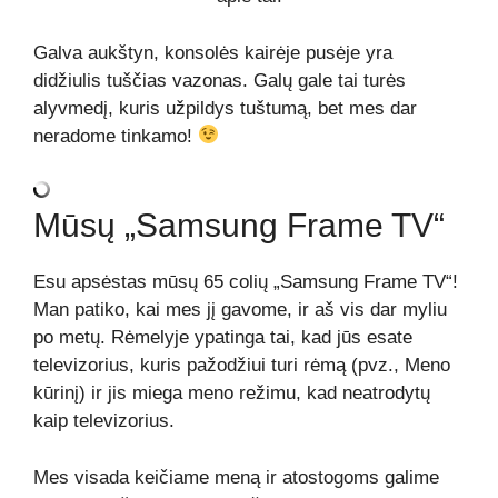
Galva aukštyn, konsolės kairėje pusėje yra
didžiulis tuščias vazonas. Galų gale tai turės
alyvmedį, kuris užpildys tuštumą, bet mes dar
neradome tinkamo!
Mūsų „Samsung Frame TV“
Esu apsėstas mūsų 65 colių „Samsung Frame TV“!
Man patiko, kai mes jį gavome, ir aš vis dar myliu
po metų. Rėmelyje ypatinga tai, kad jūs esate
televizorius, kuris pažodžiui turi rėmą (pvz., Meno
kūrinį) ir jis miega meno režimu, kad neatrodytų
kaip televizorius.
Mes visada keičiame meną ir atostogoms galime