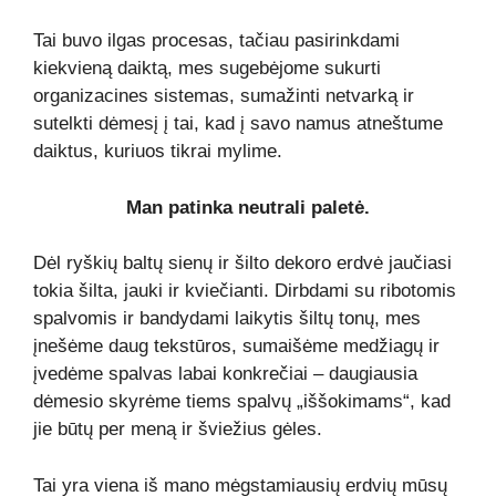
Tai buvo ilgas procesas, tačiau pasirinkdami
kiekvieną daiktą, mes sugebėjome sukurti
organizacines sistemas, sumažinti netvarką ir
sutelkti dėmesį į tai, kad į savo namus atneštume
daiktus, kuriuos tikrai mylime.
Man patinka neutrali paletė.
Dėl ryškių baltų sienų ir šilto dekoro erdvė jaučiasi
tokia šilta, jauki ir kviečianti. Dirbdami su ribotomis
spalvomis ir bandydami laikytis šiltų tonų, mes
įnešėme daug tekstūros, sumaišėme medžiagų ir
įvedėme spalvas labai konkrečiai – daugiausia
dėmesio skyrėme tiems spalvų „iššokimams“, kad
jie būtų per meną ir šviežius gėles.
Tai yra viena iš mano mėgstamiausių erdvių mūsų