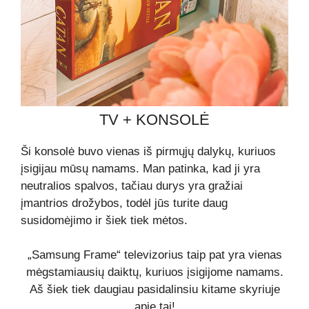
TV + KONSOLĖ
Ši konsolė buvo vienas iš pirmųjų dalykų, kuriuos
įsigijau mūsų namams. Man patinka, kad ji yra
neutralios spalvos, tačiau durys yra gražiai
įmantrios drožybos, todėl jūs turite daug
susidomėjimo ir šiek tiek mėtos.
„Samsung Frame“ televizorius taip pat yra vienas
mėgstamiausių daiktų, kuriuos įsigijome namams.
Aš šiek tiek daugiau pasidalinsiu kitame skyriuje
apie tai!