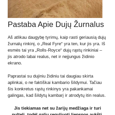
Pastaba Apie Dujų Žurnalus
Aš atlikau daugybę tyrimų, kaip rasti geriausią dujų
žurnalų rinkinį, o „Real Fyre“ yra ten, kur jis yra. Iš
esmės tai yra „Rolls-Royce“ dujų rąstų rinkiniai –
jis atrodo labai realus, net ir neįjungus židinio
ekrano.
Paprastai su dujiniu židiniu tai daugiau skirta
aplinkai, o ne faktiškai kambario šildymui. Tačiau
šis konkretus rąstų rinkinys yra pakankamai
galingas, kad šildytų kambarį ir atrodytų itin realus.
Jis tiekiamas net su žarijų medžiaga ir turi
pultelį, todėl galiu reguliuoti liepsnos aukštį.