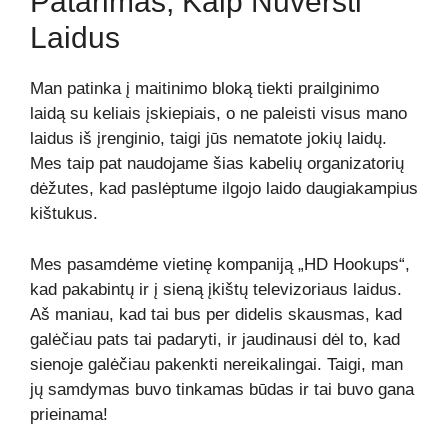
Patarimas, Kaip Nuversti
Laidus
Man patinka į maitinimo bloką tiekti prailginimo
laidą su keliais įskiepiais, o ne paleisti visus mano
laidus iš įrenginio, taigi jūs nematote jokių laidų.
Mes taip pat naudojame šias kabelių organizatorių
dėžutes, kad paslėptume ilgojo laido daugiakampius
kištukus.
Mes pasamdėme vietinę kompaniją „HD Hookups“,
kad pakabintų ir į sieną įkištų televizoriaus laidus.
Aš maniau, kad tai bus per didelis skausmas, kad
galėčiau pats tai padaryti, ir jaudinausi dėl to, kad
sienoje galėčiau pakenkti nereikalingai. Taigi, man
jų samdymas buvo tinkamas būdas ir tai buvo gana
prieinama!