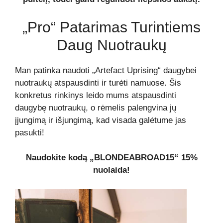
„Pro“ Patarimas Turintiems
Daug Nuotraukų
Man patinka naudoti „Artefact Uprising“ daugybei
nuotraukų atspausdinti ir turėti namuose. Šis
konkretus rinkinys leido mums atspausdinti
daugybę nuotraukų, o rėmelis palengvina jų
įjungimą ir išjungimą, kad visada galėtume jas
pasukti!
Naudokite kodą „BLONDEABROAD15“ 15%
nuolaida!