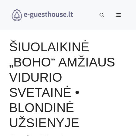
Pereiti
prie
Meniu
turinio
ŠIUOLAIKINĖ
„BOHO“ AMŽIAUS
VIDURIO
SVETAINĖ •
BLONDINĖ
UŽSIENYJE