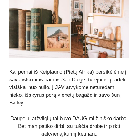
Kai pernai iš Keiptauno (Pietų Afrika) persikėlėme į
savo istorinius namus San Diege, turėjome pradėti
visiškai nuo nulio. Į JAV atvykome neturėdami
nieko, išskyrus porą vienetų bagažo ir savo šunį
Bailey.
Daugeliu atžvilgių tai buvo DAUG milžiniško darbo.
Bet man patiko dirbti su tuščia drobe ir pirkti
kiekvieną kūrinį ketinant.