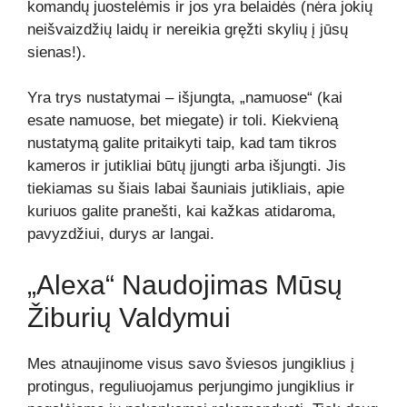
komandų juostelėmis ir jos yra belaidės (nėra jokių
neišvaizdžių laidų ir nereikia gręžti skylių į jūsų
sienas!).
Yra trys nustatymai – išjungta, „namuose“ (kai
esate namuose, bet miegate) ir toli. Kiekvieną
nustatymą galite pritaikyti taip, kad tam tikros
kameros ir jutikliai būtų įjungti arba išjungti. Jis
tiekiamas su šiais labai šauniais jutikliais, apie
kuriuos galite pranešti, kai kažkas atidaroma,
pavyzdžiui, durys ar langai.
„Alexa“ Naudojimas Mūsų
Žiburių Valdymui
Mes atnaujinome visus savo šviesos jungiklius į
protingus, reguliuojamus perjungimo jungiklius ir