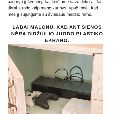
padaryti jį šventinį, kai keičiame savo dekorą. Tai
tikrai atrodo kaip meno kūrinys, ypač todėl, kad
mes jį sujungėme su šviesaus medžio rėmu.
LABAI MALONU, KAD ANT SIENOS
NĖRA DIDŽIULIO JUODO PLASTIKO
EKRANO.