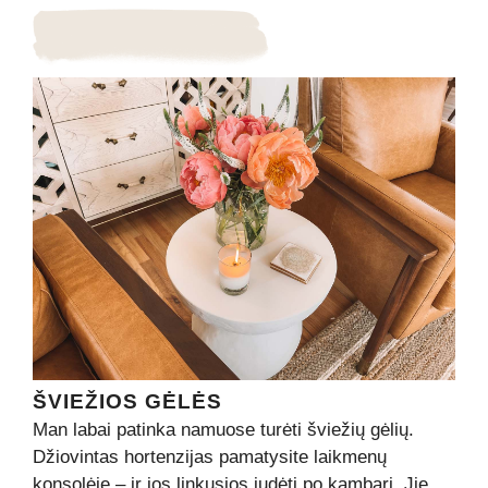
ŠVIEŽIOS GĖLĖS
Man labai patinka namuose turėti šviežių gėlių.
Džiovintas hortenzijas pamatysite laikmenų
konsolėje – ir jos linkusios judėti po kambarį. Jie