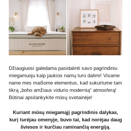
Džiaugiuosi galėdama pasidalinti savo pagrindiniu
miegamuoju kaip jaukios namų turo dalimi! Visame
name mes maišome elementus, kad sukurtume tam
tikrą „boho amžiaus vidurio modernią“ atmosferą!
Būtinai apsilankykite mūsų svetainėje!
Kuriant mūsų miegamąjį pagrindinis dalykas,
kurį turėjau omenyje, buvo tai, kad norėjau daug
šviesos ir kurčiau raminančią energiją.