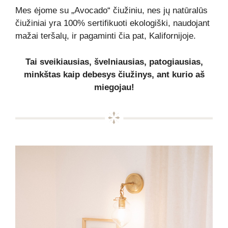
Mes ėjome su „Avocado“ čiužiniu, nes jų natūralūs
čiužiniai yra 100% sertifikuoti ekologiški, naudojant
mažai teršalų, ir pagaminti čia pat, Kalifornijoje.
Tai sveikiausias, švelniausias, patogiausias,
minkštas kaip debesys čiužinys, ant kurio aš
miegojau!