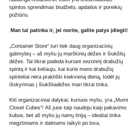
spintos sprendimas biudžeto, apdailos ir poreikių
požiūriu.
Man tai patinka ir, jei norite, galite patys įdiegti!
„Container Store“ turi tiek daug organizacinių
galimybių – aš myliu jų marškinių dėžes ir šiukšlių
dėžes. Tai tikrai padeda kuriant sezoninį drabužių
spintą ir kai keliauju, kai kurie mano drabužių
spinteliai nėra praktiški kiekvieną dieną, todėl jų
išskyrimas į šiukšliadėžes man tikrai tinka.
Kiti organizaciniai dalykai, kuriuos myliu, yra „Mumi
Closet Cubes“! Aš juos taip naudoju kaip pakavimo
kubus, bet aš myliu jų namų liniją – idealiai tinka
megztiniams ir daiktams laikyti po lova.