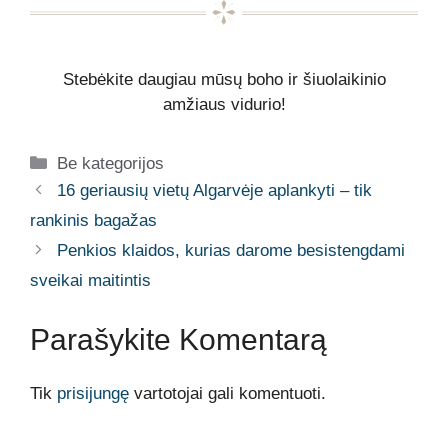
Stebėkite daugiau mūsų boho ir šiuolaikinio
amžiaus vidurio!
Kategorijos
Be kategorijos
16 geriausių vietų Algarvėje aplankyti – tik
rankinis bagažas
Penkios klaidos, kurias darome besistengdami
sveikai maitintis
Parašykite Komentarą
Tik
prisijungę
vartotojai gali komentuoti.