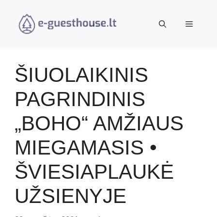
Pereiti
prie
Meniu
turinio
ŠIUOLAIKINIS
PAGRINDINIS
„BOHO“ AMŽIAUS
MIEGAMASIS •
ŠVIESIAPLAUKĖ
UŽSIENYJE