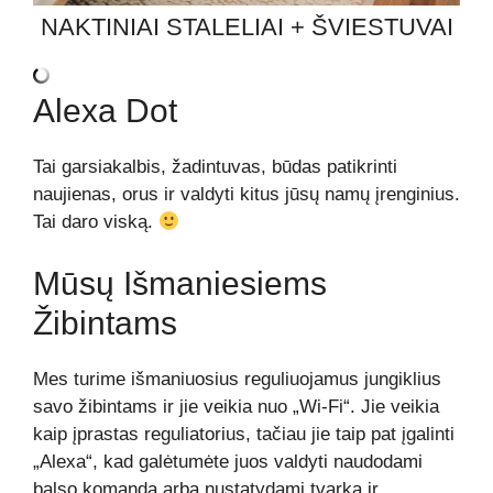
NAKTINIAI STALELIAI + ŠVIESTUVAI
Alexa Dot
Tai garsiakalbis, žadintuvas, būdas patikrinti
naujienas, orus ir valdyti kitus jūsų namų įrenginius.
Tai daro viską.
Mūsų Išmaniesiems
Žibintams
Mes turime išmaniuosius reguliuojamus jungiklius
savo žibintams ir jie veikia nuo „Wi-Fi“. Jie veikia
kaip įprastas reguliatorius, tačiau jie taip pat įgalinti
„Alexa“, kad galėtumėte juos valdyti naudodami
balso komandą arba nustatydami tvarką ir