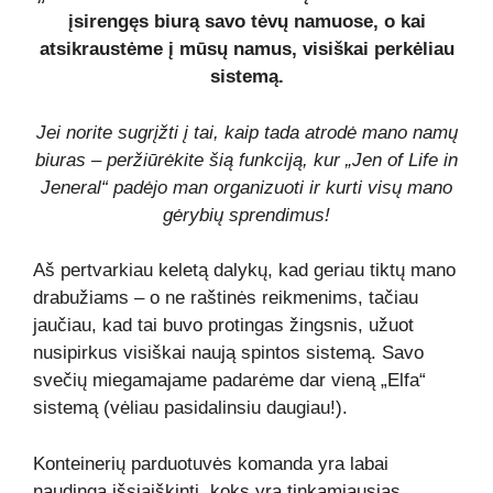
įsirengęs biurą savo tėvų namuose, o kai
atsikraustėme į mūsų namus, visiškai perkėliau
sistemą.
Jei norite sugrįžti į tai, kaip tada atrodė mano namų
biuras – peržiūrėkite šią funkciją, kur „Jen of Life in
Jeneral“ padėjo man organizuoti ir kurti visų mano
gėrybių sprendimus!
Aš pertvarkiau keletą dalykų, kad geriau tiktų mano
drabužiams – o ne raštinės reikmenims, tačiau
jaučiau, kad tai buvo protingas žingsnis, užuot
nusipirkus visiškai naują spintos sistemą. Savo
svečių miegamajame padarėme dar vieną „Elfa“
sistemą (vėliau pasidalinsiu daugiau!).
Konteinerių parduotuvės komanda yra labai
naudinga išsiaiškinti, koks yra tinkamiausias