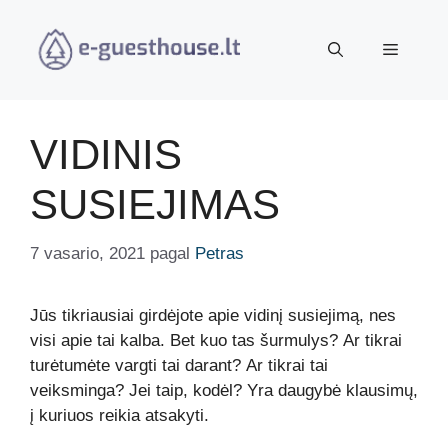
Pereiti
prie
Meniu
turinio
VIDINIS
SUSIEJIMAS
7 vasario, 2021
pagal
Petras
Jūs tikriausiai girdėjote apie vidinį susiejimą, nes
visi apie tai kalba. Bet kuo tas šurmulys? Ar tikrai
turėtumėte vargti tai darant? Ar tikrai tai
veiksminga? Jei taip, kodėl? Yra daugybė klausimų,
į kuriuos reikia atsakyti.