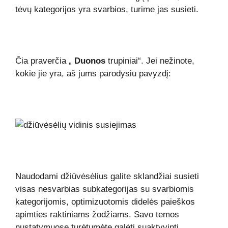
tėvų kategorijos yra svarbios, turime jas susieti.
Čia praverčia „
Duonos
trupiniai“. Jei nežinote,
kokie jie yra, aš jums parodysiu pavyzdį:
Naudodami džiūvėsėlius galite sklandžiai susieti
visas nesvarbias subkategorijas su svarbiomis
kategorijomis, optimizuotomis didelės paieškos
apimties raktiniams žodžiams. Savo temos
nustatymuose turėtumėte galėti suaktyvinti