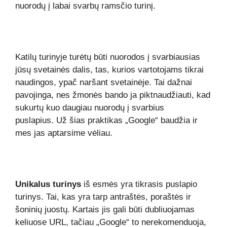
nuorodų į labai svarbų ramsčio turinį.
Katilų turinyje turėtų būti nuorodos į svarbiausias
jūsų svetainės dalis, tas, kurios vartotojams tikrai
naudingos, ypač naršant svetainėje. Tai dažnai
pavojinga, nes žmonės bando ja piktnaudžiauti, kad
sukurtų kuo daugiau nuorodų į svarbius
puslapius. Už šias praktikas „Google“ baudžia ir
mes jas aptarsime vėliau.
Unikalus turinys
iš esmės yra tikrasis puslapio
turinys. Tai, kas yra tarp antraštės, poraštės ir
šoninių juostų. Kartais jis gali būti dubliuojamas
keliuose URL, tačiau „Google“ to nerekomenduoja,