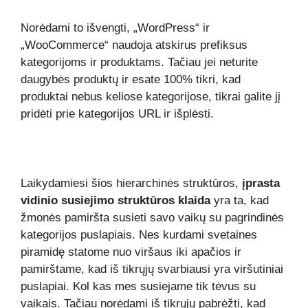
Norėdami to išvengti, „WordPress“ ir
„WooCommerce“ naudoja atskirus prefiksus
kategorijoms ir produktams. Tačiau jei neturite
daugybės produktų ir esate 100% tikri, kad
produktai nebus keliose kategorijose, tikrai galite jį
pridėti prie kategorijos URL ir išplėsti.
Laikydamiesi šios hierarchinės struktūros,
įprasta
vidinio susiejimo struktūros klaida
yra ta, kad
žmonės pamiršta susieti savo vaikų su pagrindinės
kategorijos puslapiais. Nes kurdami svetaines
piramidę statome nuo viršaus iki apačios ir
pamirštame, kad iš tikrųjų svarbiausi yra viršutiniai
puslapiai. Kol kas mes susiejame tik tėvus su
vaikais. Tačiau norėdami iš tikrųjų pabrėžti, kad