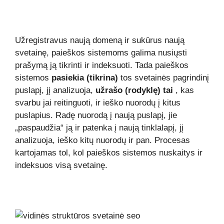
Užregistravus naują domeną ir sukūrus naują
svetainę, paieškos sistemoms galima nusiųsti
prašymą ją tikrinti ir indeksuoti. Tada paieškos
sistemos
pasiekia (tikrina)
tos svetainės pagrindinį
puslapį, jį analizuoja,
užrašo (rodyklę) tai
, kas
svarbu jai reitinguoti, ir ieško nuorodų į kitus
puslapius. Radę nuorodą į naują puslapį, jie
„paspaudžia“ ją ir patenka į naują tinklalapį, jį
analizuoja, ieško kitų nuorodų ir pan. Procesas
kartojamas tol, kol paieškos sistemos nuskaitys ir
indeksuos visą svetainę.