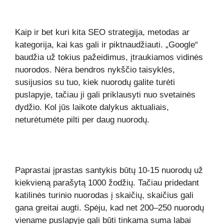
Kaip ir bet kuri kita SEO strategija, metodas ar
kategorija, kai kas gali ir piktnaudžiauti. „Google“
baudžia už tokius pažeidimus, įtraukiamos vidinės
nuorodos. Nėra bendros nykščio taisyklės,
susijusios su tuo, kiek nuorodų galite turėti
puslapyje, tačiau ji gali priklausyti nuo svetainės
dydžio. Kol jūs laikote dalykus aktualiais,
neturėtumėte pilti per daug nuorodų.
Paprastai įprastas santykis būtų 10-15 nuorodų už
kiekvieną parašytą 1000 žodžių. Tačiau pridedant
katilinės turinio nuorodas į skaičių, skaičius gali
gana greitai augti. Spėju, kad net 200–250 nuorodų
viename puslapyje gali būti tinkama suma labai