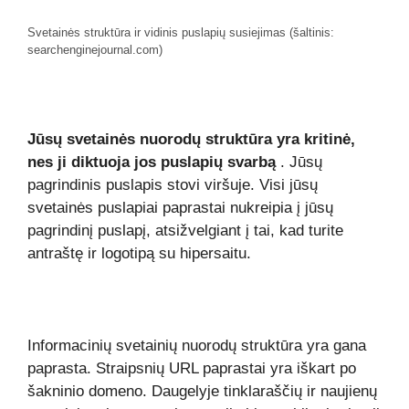
Svetainės struktūra ir vidinis puslapių susiejimas (šaltinis:
searchenginejournal.com)
Jūsų svetainės nuorodų struktūra yra kritinė,
nes ji diktuoja jos puslapių svarbą
. Jūsų
pagrindinis puslapis stovi viršuje. Visi jūsų
svetainės puslapiai paprastai nukreipia į jūsų
pagrindinį puslapį, atsižvelgiant į tai, kad turite
antraštę ir logotipą su hipersaitu.
Informacinių svetainių nuorodų struktūra yra gana
paprasta. Straipsnių URL paprastai yra iškart po
šakninio domeno. Daugelyje tinklaraščių ir naujienų