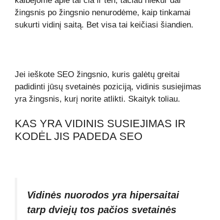
kalbėjome apie tai čia ir ten, tačiau niekur dar
žingsnis po žingsnio nenurodėme, kaip tinkamai
sukurti vidinį saitą. Bet visa tai keičiasi šiandien.
Jei ieškote SEO žingsnio, kuris galėtų greitai
padidinti jūsų svetainės poziciją, vidinis susiejimas
yra žingsnis, kurį norite atlikti. Skaityk toliau.
KAS YRA VIDINIS SUSIEJIMAS IR
KODĖL JIS PADEDA SEO
Vidinės nuorodos yra hipersaitai
tarp dviejų tos pačios svetainės