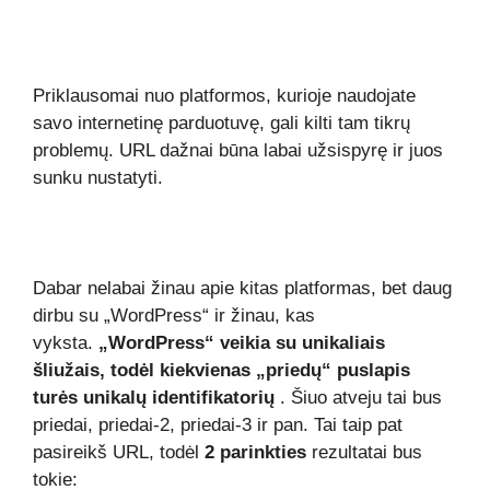
Priklausomai nuo platformos, kurioje naudojate
savo internetinę parduotuvę, gali kilti tam tikrų
problemų. URL dažnai būna labai užsispyrę ir juos
sunku nustatyti.
Dabar nelabai žinau apie kitas platformas, bet daug
dirbu su „WordPress“ ir žinau, kas
vyksta.
„WordPress“ veikia su unikaliais
šliužais, todėl kiekvienas „priedų“ puslapis
turės unikalų identifikatorių
. Šiuo atveju tai bus
priedai, priedai-2, priedai-3 ir pan. Tai taip pat
pasireikš URL, todėl
2 parinkties
rezultatai bus
tokie: