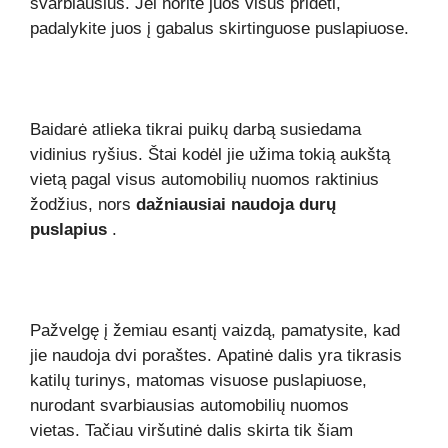
svarbiausius. Jei norite juos visus pridėti,
padalykite juos į gabalus skirtinguose puslapiuose.
Baidarė atlieka tikrai puikų darbą susiedama
vidinius ryšius. Štai kodėl jie užima tokią aukštą
vietą pagal visus automobilių nuomos raktinius
žodžius, nors
dažniausiai naudoja durų
puslapius
.
Pažvelgę ​​į žemiau esantį vaizdą, pamatysite, kad
jie naudoja dvi poraštes. Apatinė dalis yra tikrasis
katilų turinys, matomas visuose puslapiuose,
nurodant svarbiausias automobilių nuomos
vietas. Tačiau viršutinė dalis skirta tik
šiam