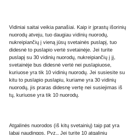
Vidiniai saitai veikia panašiai. Kaip ir įprastų išorinių
nuorodų atveju, tuo daugiau vidinių nuorodų,
nukreipiančių į vieną jūsų svetainės puslapį, tuo
didesnė to puslapio vertė svetainėje. Jei turite
puslapį su 30 vidinių nuorodų, nukreipiančių į jį,
svetainėje bus didesnė vertė nei puslapiuose,
kuriuose yra tik 10 vidinių nuorodų. Jei susiesite su
kitu to puslapio puslapiu, kuriame yra 30 vidinių
nuorodų, jis praras didesnę vertę nei susiejimas iš
tų, kuriuose yra tik 10 nuorodų.
Atgalinės nuorodos (iš kitų svetainių) taip pat yra
labai naudingos. Pvz., Jei turite 10 atgalinių