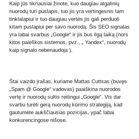
Kaip jūs tikriausiai žinote, kuo daugiau atgalinių
nuorodų turi puslapis, tuo jis yra vertingesnis tam
tinklalapiui ir tuo daugiau vertės jis gali perduoti
kitam puslapiui per savo nuorodą. Šis SEO signalas
yra labai svarbus „Google“ ir jis bus ilgą laiką (nors
kitos paieškos sistemos, pvz., „
Yandex“, nuorodų
kaip signalo nebenaudoja
).
Štai vaizdo įrašas, kuriame Mattas Cuttsas (buvęs
„Spam @ Google“ vadovas) paaiškina nuorodos
vertę ir nuorodų sultis reitingui „Google“. Vis dar
svarbu turėti gerą nuorodų kūrimo strategiją, kad
gautumėte aukščiausias pozicijas, ypač labai
konkurencingose ​​nišose.