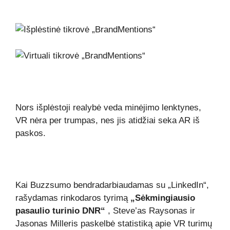
Nors išplėstoji realybė veda minėjimo lenktynes,
VR nėra per trumpas, nes jis atidžiai seka AR iš
paskos.
Kai Buzzsumo bendradarbiaudamas su „LinkedIn“,
rašydamas rinkodaros tyrimą
„Sėkmingiausio
pasaulio turinio DNR“
, Steve’as Raysonas ir
Jasonas Milleris paskelbė statistiką apie VR turimų