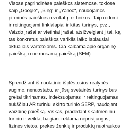
Visose pagrindinėse paieškos sistemose, tokiose
kaip „Google“, „Bing“ ir „Yahoo“, naudojamos
pirminės paieškos rezultatų technikos. Taip rodomi
ir reitinguojami tinklalapiai ir kitas turinys, pvz.,
Vaizdo įrašai ar vietiniai įrašai, atsižvelgiant į tai, ką
tas konkretus paieškos variklis laiko labiausiai
aktualiais vartotojams. Čia kalbama apie organinę
paiešką, o ne mokamą paiešką (SEM).
Sprendžiant iš nuolatinio išplėstosios realybės
augimo, nenuostabu, ar jūsų svetainės turinys bus
greitai tikrinamas, indeksuojamas ir reitinguojamas
aukščiau AR turiniui skirto turinio SERP, naudojant
vaizdinę paiešką. Viskas, pradedant skaitmeniniu
turiniu ir veikla, baigiant reklama neprisijungus,
fizinės vietos, prekės ženklų ir produktų nuotraukos