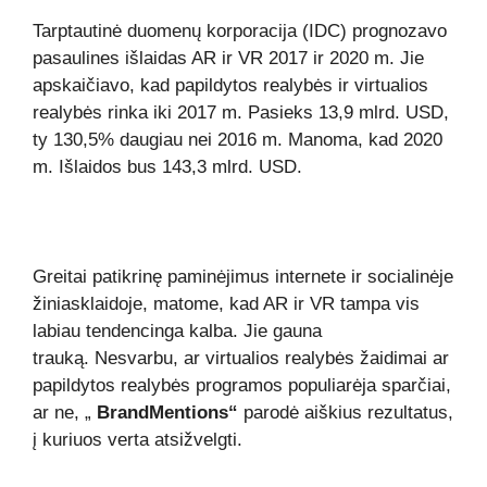
Tarptautinė duomenų korporacija (IDC) prognozavo
pasaulines išlaidas AR ir VR 2017 ir 2020 m. Jie
apskaičiavo, kad papildytos realybės ir virtualios
realybės rinka iki 2017 m. Pasieks 13,9 mlrd. USD,
ty 130,5% daugiau nei 2016 m. Manoma, kad 2020
m. Išlaidos bus 143,3 mlrd. USD.
Greitai patikrinę paminėjimus internete ir socialinėje
žiniasklaidoje, matome, kad AR ir VR tampa vis
labiau tendencinga kalba. Jie gauna
trauką. Nesvarbu, ar virtualios realybės žaidimai ar
papildytos realybės programos populiarėja sparčiai,
ar ne, „
BrandMentions“
parodė aiškius rezultatus,
į kuriuos verta atsižvelgti.