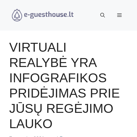
Pereiti
prie
Meniu
turinio
VIRTUALI
REALYBĖ YRA
INFOGRAFIKOS
PRIDĖJIMAS PRIE
JŪSŲ REGĖJIMO
LAUKO