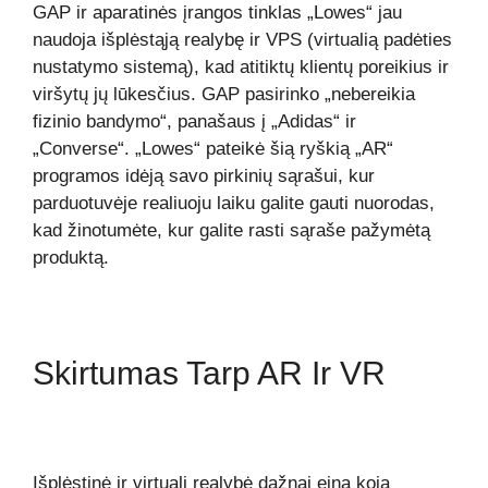
GAP ir aparatinės įrangos tinklas „Lowes“ jau
naudoja išplėstąją realybę ir VPS (virtualią padėties
nustatymo sistemą), kad atitiktų klientų poreikius ir
viršytų jų lūkesčius. GAP pasirinko „nebereikia
fizinio bandymo“, panašaus į „Adidas“ ir
„Converse“. „Lowes“ pateikė šią ryškią „AR“
programos idėją savo pirkinių sąrašui, kur
parduotuvėje realiuoju laiku galite gauti nuorodas,
kad žinotumėte, kur galite rasti sąraše pažymėtą
produktą.
Skirtumas Tarp AR Ir VR
Išplėstinė ir virtuali realybė dažnai eina koja