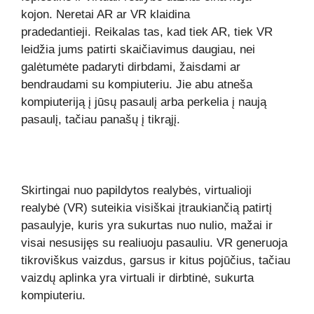
kojon. Neretai AR ar VR klaidina
pradedantieji. Reikalas tas, kad tiek AR, tiek VR
leidžia jums patirti skaičiavimus daugiau, nei
galėtumėte padaryti dirbdami, žaisdami ar
bendraudami su kompiuteriu. Jie abu atneša
kompiuteriją į jūsų pasaulį arba perkelia į naują
pasaulį, tačiau panašų į tikrąjį.
Skirtingai nuo papildytos realybės, virtualioji
realybė (VR) suteikia visiškai įtraukiančią patirtį
pasaulyje, kuris yra sukurtas nuo nulio, mažai ir
visai nesusijęs su realiuoju pasauliu. VR generuoja
tikroviškus vaizdus, ​​garsus ir kitus pojūčius, tačiau
vaizdų aplinka yra virtuali ir dirbtinė, sukurta
kompiuteriu.