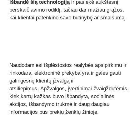
išbandė šią technologiją
ir pasiekė aukštesnį
perskaičiavimo rodiklį, tačiau dar mažiau grąžos,
kai klientai patenkino savo būtinybę ar smalsumą.
Naudodamiesi išplėstosios realybės apsipirkimu ir
rinkodara, elektroninė prekyba yra ir galės gauti
galingesnę klientų įžvalgą ir
atsiliepimus. Apžvalgos, įvertinimai žvaigždutėmis,
kiek kartų kažkas buvo išbandyta, socialinės
akcijos, išbandymo trukmė ir daug daugiau
informacijos bus prekių ženklų žinioje.