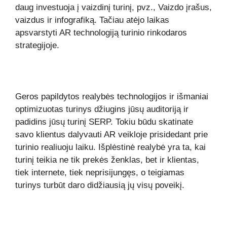
daug investuoja į vaizdinį turinį, pvz., Vaizdo įrašus,
vaizdus ir infografiką. Tačiau atėjo laikas
apsvarstyti AR technologiją turinio rinkodaros
strategijoje.
Geros papildytos realybės technologijos ir išmaniai
optimizuotas turinys džiugins jūsų auditoriją ir
padidins jūsų turinį SERP. Tokiu būdu skatinate
savo klientus dalyvauti AR veikloje prisidedant prie
turinio realiuoju laiku. Išplėstinė realybė yra ta, kai
turinį teikia ne tik prekės ženklas, bet ir klientas,
tiek internete, tiek neprisijungęs, o teigiamas
turinys turbūt daro didžiausią jų visų poveikį.