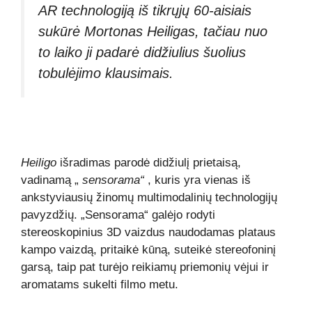
AR technologiją iš tikrųjų 60-aisiais
sukūrė Mortonas Heiligas, tačiau nuo
to laiko ji padarė didžiulius šuolius
tobulėjimo klausimais.
Heiligo
išradimas parodė didžiulį prietaisą,
vadinamą „
sensorama“
, kuris yra vienas iš
ankstyviausių žinomų multimodalinių technologijų
pavyzdžių. „Sensorama“ galėjo rodyti
stereoskopinius 3D vaizdus naudodamas plataus
kampo vaizdą, pritaikė kūną, suteikė stereofoninį
garsą, taip pat turėjo reikiamų priemonių vėjui ir
aromatams sukelti filmo metu.