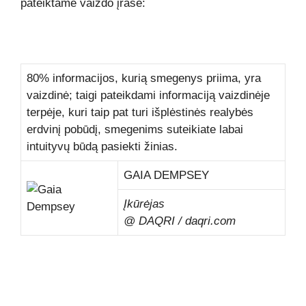
pateiktame vaizdo įraše:
80% informacijos, kurią smegenys priima, yra
vaizdinė; taigi pateikdami informaciją vaizdinėje
terpėje, kuri taip pat turi išplėstinės realybės
erdvinį pobūdį, smegenims suteikiate labai
intuityvų būdą pasiekti žinias.
GAIA DEMPSEY
Įkūrėjas
@
DAQRI
/
daqri.com