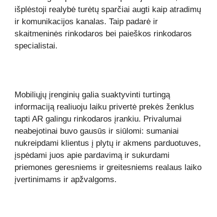
išplėstoji realybė turėtų sparčiai augti kaip atradimų
ir komunikacijos kanalas. Taip padarė ir
skaitmeninės rinkodaros bei paieškos rinkodaros
specialistai.
Mobiliųjų įrenginių galia suaktyvinti turtingą
informaciją realiuoju laiku privertė prekės ženklus
tapti AR galingu rinkodaros įrankiu. Privalumai
neabejotinai buvo gausūs ir siūlomi: sumaniai
nukreipdami klientus į plytų ir akmens parduotuves,
įspėdami juos apie pardavimą ir sukurdami
priemones geresniems ir greitesniems realaus laiko
įvertinimams ir apžvalgoms.