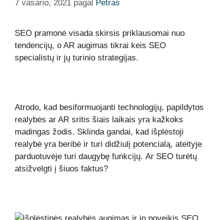
7 vasario, 2021
pagal
Petras
SEO pramonė visada skirsis priklausomai nuo
tendencijų, o AR augimas tikrai keis SEO
specialistų ir jų turinio strategijas.
Atrodo, kad besiformuojanti technologijų, papildytos
realybės ar AR sritis šiais laikais yra kažkoks
madingas žodis. Sklinda gandai, kad išplėstoji
realybė yra beribė ir turi didžiulį potencialą, ateityje
parduotuvėje turi daugybę funkcijų. Ar SEO turėtų
atsižvelgti į šiuos faktus?