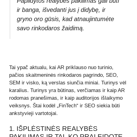
Papildytos realybės pakilimas gali būti
ir banga, išvedanti jus į didybę, ir
gryno oro gūsis, kad atnaujintumėte
savo rinkodaros žaidimą.
Tai ypač aktualu, kai AR priklauso nuo turinio,
pačios skaitmeninės rinkodaros pagrindo, SEO,
SEM ir visko, ką verslas siunčia miniai. Turinys vėl
karalius. Turinys yra būtinas, verčiamas ir kaip AR
rodomas pranešimas, ir kaip auditorijos išlaikymo
veiksnys. Štai kodėl „FinTech“ ir SEO siekia būti
ankstyvieji vartotojai.
1. IŠPLĖSTINĖS REALYBĖS
PAKILIMAS IR TAI, KO PRALEIDOTE