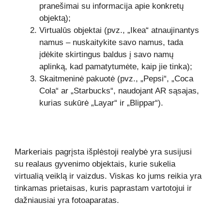
pranešimai su informacija apie konkretų
objektą);
Virtualūs objektai (pvz., „Ikea“ atnaujinantys
namus – nuskaitykite savo namus, tada
įdėkite skirtingus baldus į savo namų
aplinką, kad pamatytumėte, kaip jie tinka);
Skaitmeninė pakuotė (pvz., „Pepsi“, „Coca
Cola“ ar „Starbucks“, naudojant AR sąsajas,
kurias sukūrė „Layar“ ir „Blippar“).
Markeriais pagrįsta išplėstoji realybė yra susijusi
su realaus gyvenimo objektais, kurie sukelia
virtualią veiklą ir vaizdus. Viskas ko jums reikia yra
tinkamas prietaisas, kuris paprastam vartotojui ir
dažniausiai yra fotoaparatas.