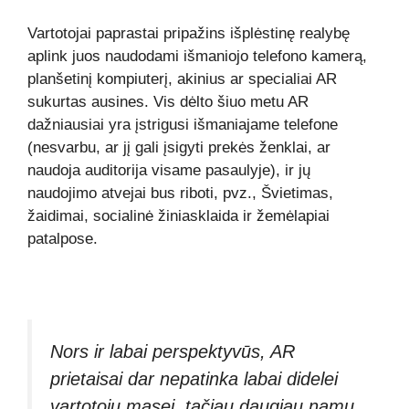
Vartotojai paprastai pripažins išplėstinę realybę
aplink juos naudodami išmaniojo telefono kamerą,
planšetinį kompiuterį, akinius ar specialiai AR
sukurtas ausines. Vis dėlto šiuo metu AR
dažniausiai yra įstrigusi išmaniajame telefone
(nesvarbu, ar jį gali įsigyti prekės ženklai, ar
naudoja auditorija visame pasaulyje), ir jų
naudojimo atvejai bus riboti, pvz., Švietimas,
žaidimai, socialinė žiniasklaida ir žemėlapiai
patalpose.
Nors ir labai perspektyvūs, AR
prietaisai dar nepatinka labai didelei
vartotojų masei, tačiau daugiau namų